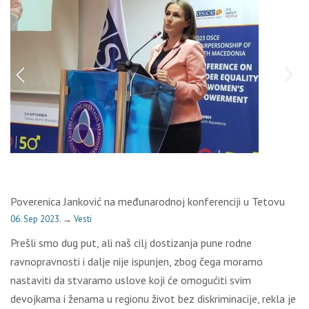
Poverenica Janković na međunarodnoj konferenciji u Tetovu
06. Sep 2023.
→
Vesti
Prešli smo dug put, ali naš cilj dostizanja pune rodne
ravnopravnosti i dalje nije ispunjen, zbog čega moramo
nastaviti da stvaramo uslove koji će omogućiti svim
devojkama i ženama u regionu život bez diskriminacije, rekla je