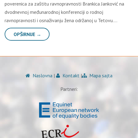
poverenica za zaštitu ravnopravnosti Brankica Janković na
dvodnevnoj međunarodnoj konferenciji o rodnoj
ravnopravnosti i osnaživanju žena održanoj u Tetovu….
OPŠIRNIJE →
Naslovna
|
Kontakt
|
Mapa sajta
Partneri: