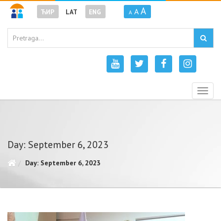
A
A
ЋИР
LAT
ENG
A
Togg
navig
Day: September 6, 2023
Day: September 6, 2023