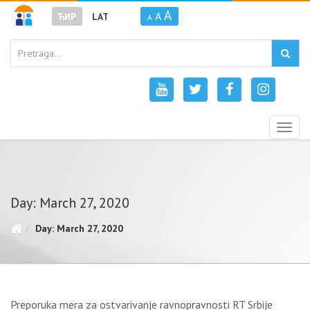
A
A
ЋИР
LAT
A
Togg
navig
Day: March 27, 2020
Day: March 27, 2020
Preporuka mera za ostvarivanje ravnopravnosti RT Srbije