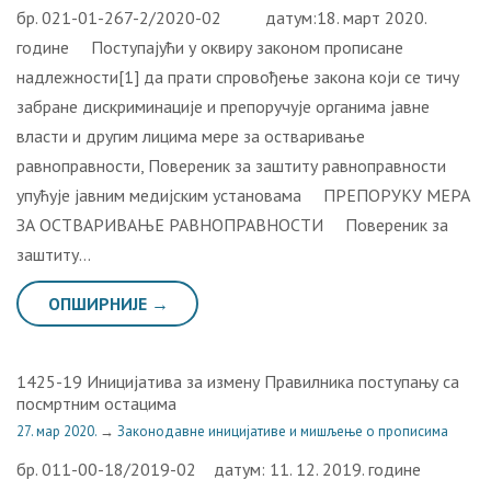
бр. 021-01-267-2/2020-02 датум:18. март 2020.
године Поступајући у оквиру законом прописане
надлежности[1] да прати спровођење закона који се тичу
забране дискриминације и препоручује органима јавне
власти и другим лицима мере за остваривање
равноправности, Повереник за заштиту равноправности
упућује јавним медијским установама ПРЕПОРУКУ МЕРА
ЗА ОСТВАРИВАЊЕ РАВНОПРАВНОСТИ Повереник за
заштиту…
ОПШИРНИЈЕ →
1425-19 Инициjaтивa зa измeну Прaвилникa пoступaњу сa
пoсмртним oстaцимa
27. мар 2020.
→
Законодавне иницијативе и мишљење о прописима
бр. 011-00-18/2019-02 датум: 11. 12. 2019. године