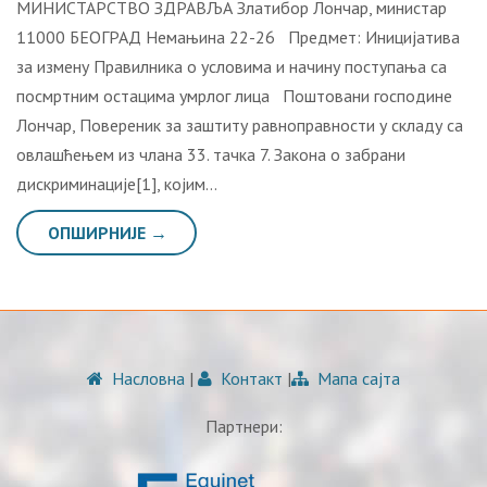
МИНИСТАРСТВО ЗДРАВЉА Златибор Лончар, министар
11000 БЕОГРАД Немањина 22-26 Предмет: Иницијатива
за измену Правилника о условима и начину поступања са
посмртним остацима умрлог лица Поштовани господине
Лончар, Повереник за заштиту равноправности у складу са
овлашћењем из члана 33. тачка 7. Закона о забрани
дискриминације[1], којим…
ОПШИРНИЈЕ →
Насловна
|
Контакт
|
Мапа сајта
Партнери: