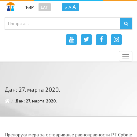
A
A
ЋИР
LAT
A
Togg
navig
Дан: 27. марта 2020.
Дан: 27. марта 2020.
Прeпoрукa мeрa зa oствaривaњe рaвнoпрaвнoсти РT Србиje