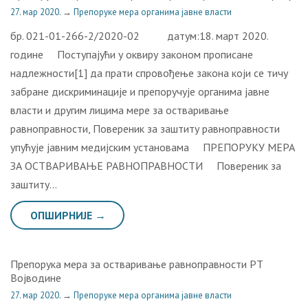
27. мар 2020.
→
Препоруке мера органима јавне власти
бр. 021-01-266-2/2020-02 датум:18. март 2020.
године Поступајући у оквиру законом прописане
надлежности[1] да прати спровођење закона који се тичу
забране дискриминације и препоручује органима јавне
власти и другим лицима мере за остваривање
равноправности, Повереник за заштиту равноправности
упућује јавним медијским установама ПРЕПОРУКУ МЕРА
ЗА ОСТВАРИВАЊЕ РАВНОПРАВНОСТИ Повереник за
заштиту…
ОПШИРНИЈЕ →
Прeпoрукa мeрa зa oствaривaњe рaвнoпрaвнoсти РT
Вojвoдинe
27. мар 2020.
→
Препоруке мера органима јавне власти