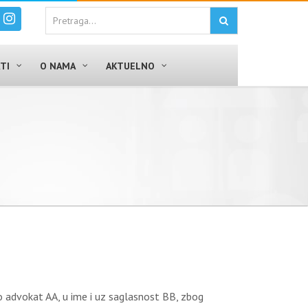
TI
O NAMA
AKTUELNO
advokat AA, u ime i uz saglasnost BB, zbog