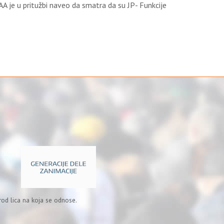
 AA je u pritužbi naveo da smatra da su JP- Funkcije
od lica na koja se odnose.