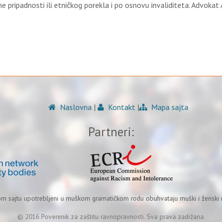
e pripadnosti ili etničkog porekla i po osnovu invaliditeta. Advokat
Naslovna
|
Kontakt
|
Mapa sajta
Partneri:
om sajtu upotrebljeni u muškom gramatičkom rodu obuhvataju muški i ženski r
© 2016 Poverenik za zaštitu ravnopravnosti. Sva prava zadržana.