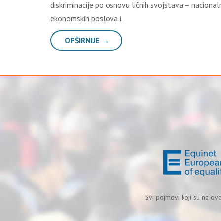
diskriminacije po osnovu ličnih svojstava – nacionaln
ekonomskih poslova i…
OPŠIRNIJE →
Svi pojmovi koji su na ov