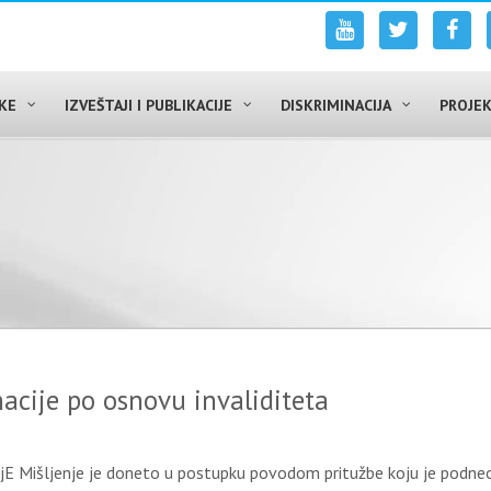
UKE
IZVEŠTAJI I PUBLIKACIJE
DISKRIMINACIJA
PROJEK
acije po osnovu invaliditeta
 Mišljenje je doneto u postupku povodom pritužbe koju je podneo 