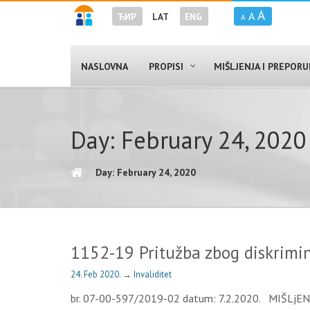
A
A
ЋИР
LAT
ENG
A
NASLOVNA
PROPISI
MIŠLJENJA I PREPOR
Day: February 24, 2020
Day: February 24, 2020
1152-19 Pritužba zbog diskrimin
24. Feb 2020.
→
Invaliditet
br. 07-00-597/2019-02 datum: 7.2.2020. MIŠLjENjE