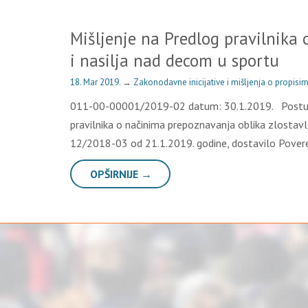
Mišljenje na Predlog pravilnika 
i nasilјa nad decom u sportu
18. Mar 2019.
→
Zakonodavne inicijative i mišljenja o propisi
011-00-00001/2019-02 datum: 30.1.2019. Postupaju
pravilnika o načinima prepoznavanja oblika zlostavl
12/2018-03 od 21.1.2019. godine, dostavilo Povere
OPŠIRNIJE →