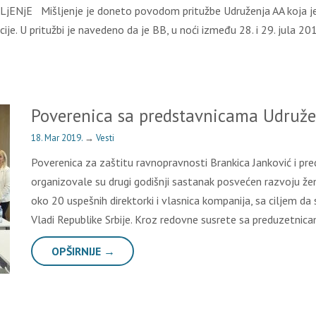
NjE Mišljenje je doneto povodom pritužbe Udruženja AA koja je p
cije. U pritužbi je navedeno da je BB, u noći između 28. i 29. jula 2
Poverenica sa predstavnicama Udruže
18. Mar 2019.
→
Vesti
Poverenica za zaštitu ravnopravnosti Brankica Janković i pre
organizovale su drugi godišnji sastanak posvećen razvoju žen
oko 20 uspešnih direktorki i vlasnica kompanija, sa ciljem da 
Vladi Republike Srbije. Kroz redovne susrete sa preduzetnic
OPŠIRNIJE →