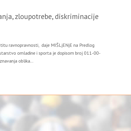
nja, zloupotrebe, diskriminacije
titu ravnopravnosti, daje MIŠLjENјE na Predlog
nistarstvo omladine i sporta je dopisom broj 011-00-
oznavanja oblika…