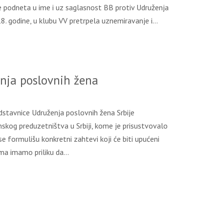
odneta u ime i uz saglasnost BB protiv Udruženja
018. godine, u klubu VV pretrpela uznemiravanje i…
nja poslovnih žena
dstavnice Udruženja poslovnih žena Srbije
skog preduzetništva u Srbiji, kome je prisustvovalo
se formulišu konkretni zahtevi koji će biti upućeni
ama imamo priliku da…