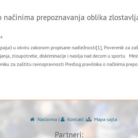
o načinima prepoznavanja oblika zlostavlјa
ma
ći u okviru zakonom propisane nadležnosti[1], Poverenik za zaš
јanja, zloupotrebe, diskriminacije i nasilјa nad decom u sportu Mi
niku za zaštitu ravnopravnosti Predlog pravilnika o načinima prep
Naslovna
|
Kontakt
|
Mapa sajta
Partneri: