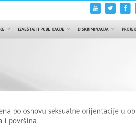
UKE
IZVEŠTAJI I PUBLIKACIJE
DISKRIMINACIJA
PROJEK
ena po osnovu seksualne orijentacije u obl
a i površina