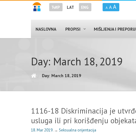
A
A
ЋИР
LAT
ENG
A
NASLOVNA
PROPISI
MIŠLJENJA I PREPOR
Day: March 18, 2019
Day: March 18, 2019
1116-18 Diskriminacija je utvrđ
usluga ili pri korišđenju objekat
18. Mar 2019.
→
Seksualna orijentacija