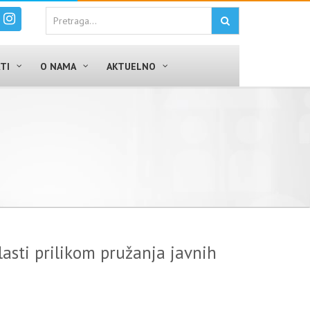
TI
O NAMA
AKTUELNO
asti prilikom pružanja javnih