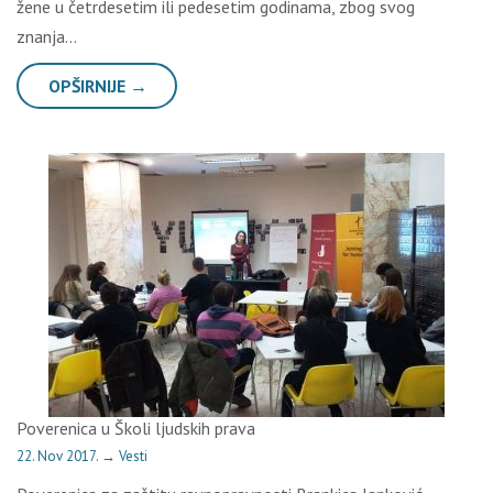
žene u četrdesetim ili pedesetim godinama, zbog svog
znanja…
OPŠIRNIJE →
Poverenica u Školi lјudskih prava
22. Nov 2017.
→
Vesti