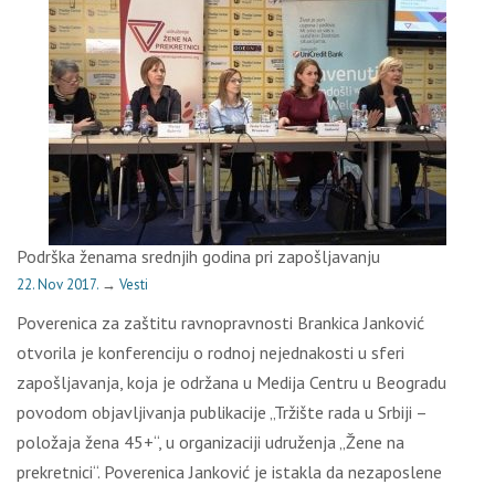
Podrška ženama srednjih godina pri zapošlјavanju
22. Nov 2017.
→
Vesti
Poverenica za zaštitu ravnopravnosti Brankica Janković
otvorila je konferenciju o rodnoj nejednakosti u sferi
zapošlјavanja, koja je održana u Medija Centru u Beogradu
povodom objavlјivanja publikacije „Tržište rada u Srbiji –
položaja žena 45+“, u organizaciji udruženja „Žene na
prekretnici“. Poverenica Janković je istakla da nezaposlene