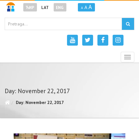
A
A
ЋИР
LAT
ENG
A
Togg
navig
Day: November 22, 2017
Day: November 22, 2017