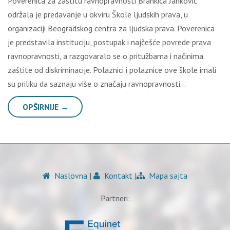
Poverenica za zaštitu ravnopravnosti Brankica Janković
održala je predavanje u okviru Škole lјudskih prava, u
organizaciji Beogradskog centra za lјudska prava. Poverenica
je predstavila instituciju, postupak i najčešće povrede prava
ravnopravnosti, a razgovaralo se o pritužbama i načinima
zaštite od diskriminacije. Polaznici i polaznice ove škole imali
su priliku da saznaju više o značaju ravnopravnosti…
OPŠIRNIJE →
Naslovna
|
Kontakt
|
Mapa sajta
Partneri: