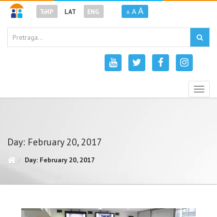
A
A
ЋИР
LAT
ENG
A
Togg
navig
Day: February 20, 2017
Day: February 20, 2017