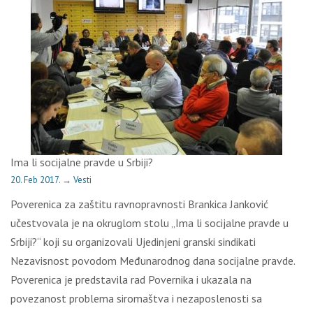
Ima li socijalne pravde u Srbiji?
20. Feb 2017.
→
Vesti
Poverenica za zaštitu ravnopravnosti Brankica Janković
učestvovala je na okruglom stolu „Ima li socijalne pravde u
Srbiji?“ koji su organizovali Ujedinjeni granski sindikati
Nezavisnost povodom Međunarodnog dana socijalne pravde.
Poverenica je predstavila rad Povernika i ukazala na
povezanost problema siromaštva i nezaposlenosti sa