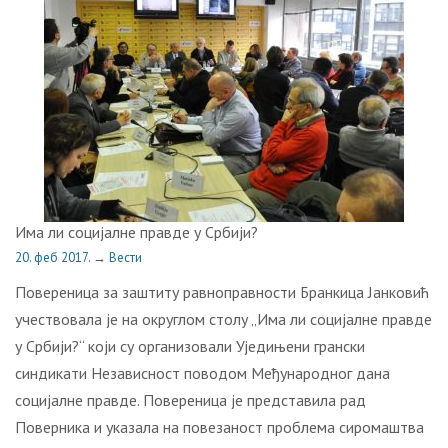
Има ли социјалне правде у Србији?
20. феб 2017.
→
Вести
Повереница за заштиту равноправности Бранкица Јанковић
учествовала је на округлом столу „Има ли социјалне правде
у Србији?“ који су организовали Уједињени грански
синдикати Независност поводом Међународног дана
социјалне правде. Повереница је представила рад
Поверника и указала на повезаност проблема сиромаштва