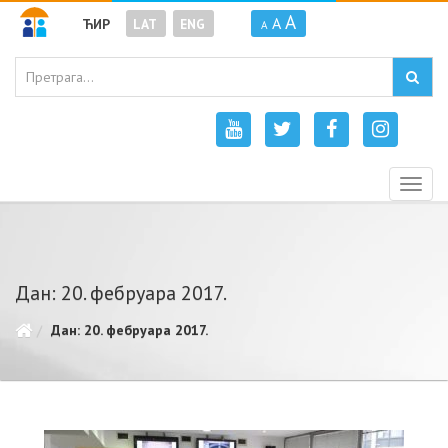
A
A
ЋИР
LAT
ENG
A
Togg
navig
Дан: 20. фебруара 2017.
Дан: 20. фебруара 2017.