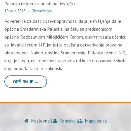
Palanka diskriminisao slepu devojčicu
19. Aug 2015.
→
Obaveštenja
Poverenica za zaštitu ravnopravnosti dala je mišljenje da je
opština Smederevska Palanka, na čelu sa predsednikom
opštine Radoslavom Milojičićem Kenom, diskriminisala učenicu
sa invaliditetom N.P. jer joj je otežala ostvarivanje prava na
obrazovanje. Naime, opština Smederevska Palanka učenici N.P,
koja je slepa, nije obezbedila prevoz od kuće do osnovne škole
koju pohađa, iako je zakonska…
OPŠIRNIJE →
Naslovna
|
Kontakt
|
Mapa sajta