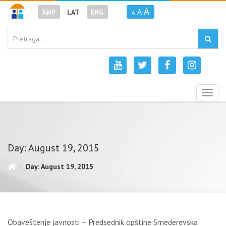
A
A
ЋИР
LAT
ENG
A
Togg
navig
Day: August 19, 2015
Day: August 19, 2015
Obaveštenje javnosti – Predsednik opštine Smederevska