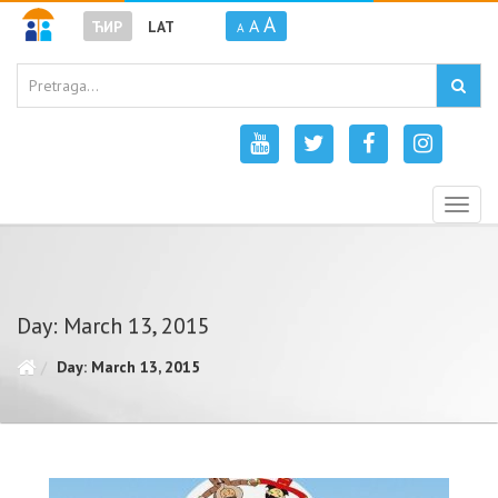
A
A
ЋИР
LAT
A
Togg
navig
Day: March 13, 2015
Day: March 13, 2015