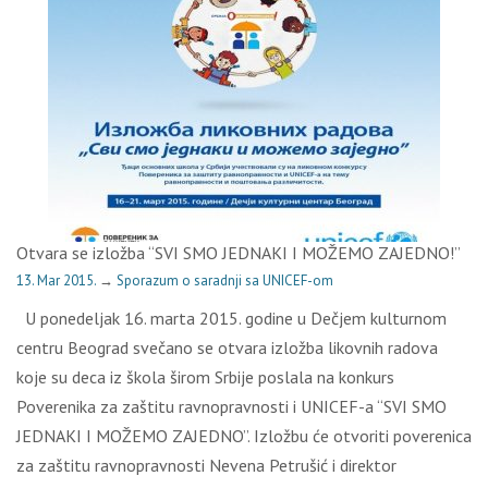
Otvara se izložba “SVI SMO JEDNAKI I MOŽEMO ZAJEDNO!”
13. Mar 2015.
→
Sporazum o saradnji sa UNICEF-om
U ponedeljak 16. marta 2015. godine u Dečjem kulturnom
centru Beograd svečano se otvara izložba likovnih radova
koje su deca iz škola širom Srbije poslala na konkurs
Poverenika za zaštitu ravnopravnosti i UNICEF-a “SVI SMO
JEDNAKI I MOŽEMO ZAJEDNO”. Izložbu će otvoriti poverenica
za zaštitu ravnopravnosti Nevena Petrušić i direktor