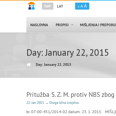
A
A
ЋИР
LAT
A
NASLOVNA
PROPISI
MIŠLJENJA I PREPOR
Day: January 22, 2015
Day: January 22, 2015
Pritužba S. Z. M. protiv NBS zbo
22. Jan 2015.
→
Druga lična svojstva
br. 07-00-451/2014-02 datum: 23. 1. 2015. MIŠLjEN