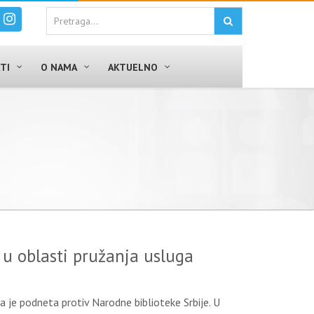
TI
O NAMA
AKTUELNO
 u oblasti pružanja usluga
je podneta protiv Narodne biblioteke Srbije. U