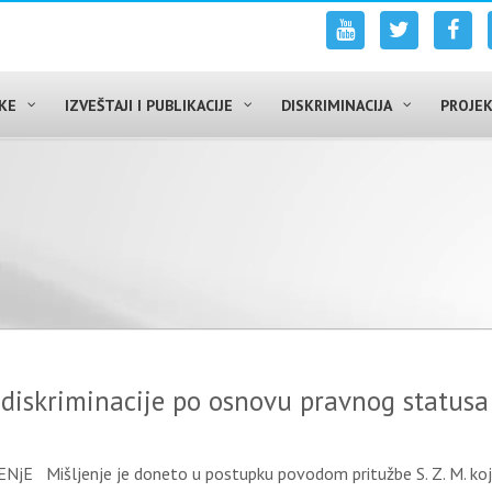
UKE
IZVEŠTAJI I PUBLIKACIJE
DISKRIMINACIJA
PROJEK
g diskriminacije po osnovu pravnog statusa
jE Mišljenje je doneto u postupku povodom pritužbe S. Z. M. koja 