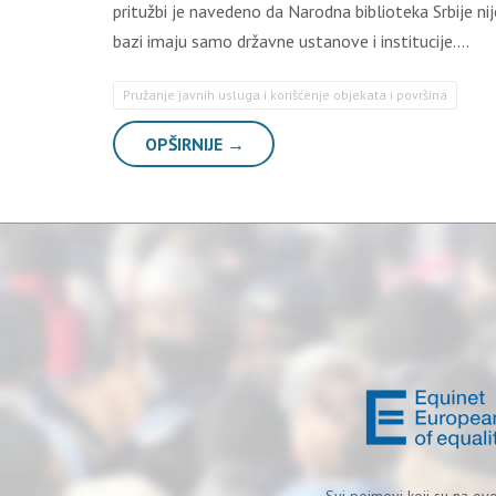
pritužbi je navedeno da Narodna biblioteka Srbije 
bazi imaju samo državne ustanove i institucije….
Pružanje javnih usluga i korišćenje objekata i površina
OPŠIRNIJE →