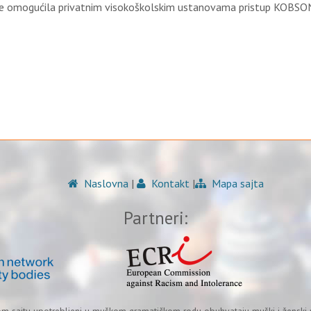
nije omogućila privatnim visokoškolskim ustanovama pristup KOBSON
Naslovna
|
Kontakt
|
Mapa sajta
Partneri: