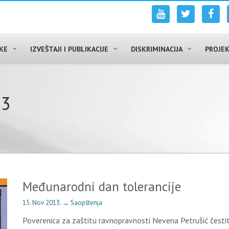
UKE
IZVEŠTAJI I PUBLIKACIJE
DISKRIMINACIJA
PROJEK
13
Međunarodni dan tolerancije
15. Nov 2013.
→
Saopštenja
Poverenica za zaštitu ravnopravnosti Nevena Petrušić čest