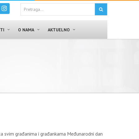
TI
O NAMA
AKTUELNO
ita svim građanima i građankama Međunarodni dan