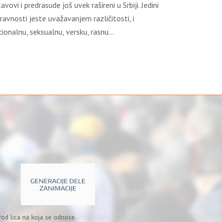
avovi i predrasude još uvek rašireni u Srbiji. Jedini
avnosti jeste uvažavanjem različitosti, i
cionalnu, seksualnu, versku, rasnu…
od lica na koja se odnose.