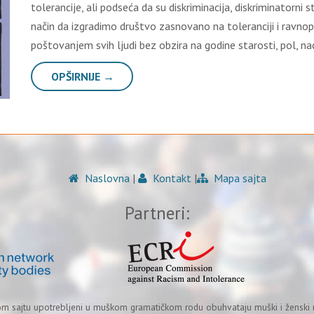
tolerancije, ali podseća da su diskriminacija, diskriminatorni st
način da izgradimo društvo zasnovano na toleranciji i ravnopr
poštovanjem svih ljudi bez obzira na godine starosti, pol, na
OPŠIRNIJE →
Naslovna
|
Kontakt
|
Mapa sajta
Partneri:
om sajtu upotrebljeni u muškom gramatičkom rodu obuhvataju muški i ženski r