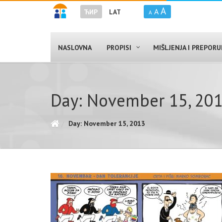
A
A
ЋИР
LAT
A
NASLOVNA
PROPISI
MIŠLJENJA I PREPOR
Day: November 15, 20
Day: November 15, 2013