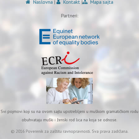
Naslovna
|
Kontakt
|
Mapa sajta
Partneri:
Svi pojmovi koji su na ovom sajtu upotrebljeni u muškom gramatičkom rodu
obuhvataju muški i ženski rod lica na koja se odnose.
© 2016 Poverenik za zaštitu ravnopravnosti. Sva prava zadržana.