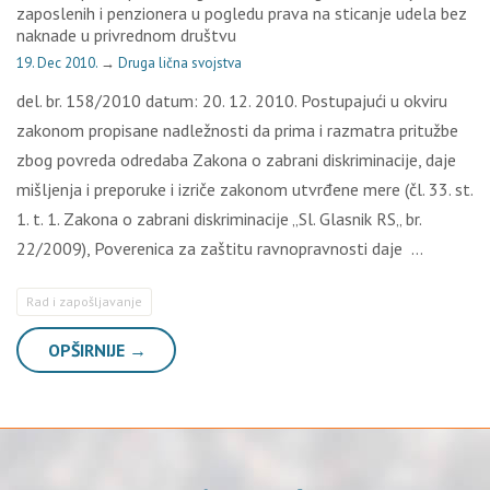
zaposlenih i penzionera u pogledu prava na sticanje udela bez
naknade u privrednom društvu
19. Dec 2010.
→
Druga lična svojstva
del. br. 158/2010 datum: 20. 12. 2010. Postupajući u okviru
zakonom propisane nadležnosti da prima i razmatra pritužbe
zbog povreda odredaba Zakona o zabrani diskriminacije, daje
mišljenja i preporuke i izriče zakonom utvrđene mere (čl. 33. st.
1. t. 1. Zakona o zabrani diskriminacije „Sl. Glasnik RS„ br.
22/2009), Poverenica za zaštitu ravnopravnosti daje …
Rad i zapošljavanje
OPŠIRNIJE →