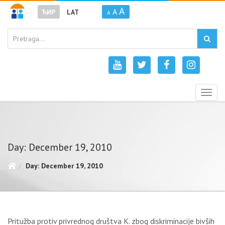
A
A
ЋИР
LAT
A
Togg
navig
Day: December 19, 2010
Day: December 19, 2010
Pritužba protiv privrednog društva K. zbog diskriminacije bivših