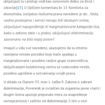
uključujući tu i pristup vodi kao osnovnom dobru za život i
zdravlje
[15]
. U Opštem komentaru br. 15 Komiteta za
ekonomska, socijalna i kulturna prava navedeno je da: „
Voda,
vodna postrojena i servisi moraju biti dostupni svima,
uključujući najugroženije ili marginalizovane kategorije lica,
kako u zakonu tako i u praksi, isključujući diskriminaciju
zasnovanu na bilo kojoj osnovi
“.
Imajući u vidu sve navedeno, ukazujemo da su interno
raseljena romske porodice koje inače spadaju u
marginalizovane i posebno ranjive grupe stanovništva,
isključivanjem kolektivnog centra sa vodovodne mreže,
posebno ugrožene u ostvarivanju svojih prava.
U skladu sa članom 33. stav 1. tačka 9. Zakona o zabrani
diskriminacije, Poverenik je ovlašćen da organima javne vlasti i
drugim licima upućuje preporuke mera za unapređenje
ravnopravnosti i zaštite od diskriminacije. S tim u vezi