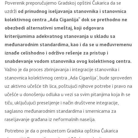
Poverenik preporučujemo Gradskoj opštini Čukarica da se
uzdrži
od prinudnog iseljavanja stanovnika i stanovnica
kolektivnog centra „Ada Ciganlija“
dok se prethodno ne
obezbedi alternativni smeštaj, koji odgovara
kriterijumima adekvatnog stanovanja u skladu sa
međunarodnim standardima
, kao i da se u međuvremenu
iznađe celishodno i održivo rešenje za pristup i
snabdevanje vodom stanovnika ovog kolektivnog centra
.
Važno je da proces zbrinjavanja i integracije stanovnika i
stanovnica kolektivnog centra „Ada Ciganlija“, bude sproveden
uz aktivno učešće tih lica, poštujući njihove potrebe i pravo na
učešće u donošenju odluka u vezi sa svim pitanjima koja ih se
tiču, uključujući preseljenje i način društvene integracije,
saglasno međunarodnim standardima i smernicama za
raseljavanje građana iz neformalnih naselja.
Potrebno je da o preduzetom Gradska opština Čukarica