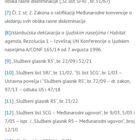
oblika rasne diskriminacije („Sl. list SFRJ“, br. 31/67)
[7]
Čl. 2. st. 2. Zakona o ratifikaciji Međunarodne konvencije o
ukidanju svih oblika rasne diskriminacije
[8]
Istanbulska deklaracija o ljudskim naseljima i Habitat
agenda,
Rezolucija 1 – Izveštaj UN Konferencije o ljudskim
naseljima A/CONF.165/14 od 7. avgusta 1996.
[9]
„Službeni glasnik RS“, br. 22/09 i 52/21
[10]
„Službeni list SRJ”, br. 11/02, “Sl. list SCG”, br. 1/03 –
Ustavna povelja i “Službeni glasnik RS”, br. 72/09 – dr. zakon,
97/13 – odluka US i 47/18
[11]
„Službeni glasnik RS“, br. 23/22
[12]
„Službeni list SCG – Međunarodni ugovori“, br. 9/03, 5/05 i
7/05 – ispr. i „Službeni glasnik RS – Međunarodni ugovori“, broj
12/10