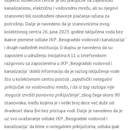
objektu. Kolektivni centar je bio priključne na zajedničku
kanalizacionu, električnu i vodovodnu mrežu, ali su njegovi
stanovnici bili oslobođeni obaveze plaćanja računa za
potrošnju. Dalje je navedeno da je stanovnicima ovog
kolektivnog centra 26. juna 2023. godine isključena voda bez
ikakve pismene odluke JKP „Beogradski vodovod i kanalizacija“
i drugih nadležnih institucija. U dopisu je navedeno da su
zaposleni u udruženju Inicijativa A 11 u telefonskom
razgovoru sa zaposlenima u JKP „Beogradski vodovod i
kanalizacija“ dobili informaciju da je razlog isključenja vode
što u kolektivnom centru postoji „
zajednički nelegalni
priključak na vodovodnu mrežu, i da iz tog razloga nije
moguće izvršiti ponovno priključenje
“, zbog čega skoro 90
stanovnika, među kojima je i veliki broj dece već duže od
dvadeset dana živi bez pristupa vodi. Dalje je navedeno da je
uz svo uvažavanje odluke JKP „Beogradski vodovod i
kanalizacija“ da brine o nelegalnim priključcima, odluka ipak