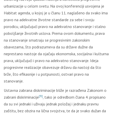
urbanizacije u celom svetu. Na ovoj konferenciji usvojena je
Habitat agenda, u kojoj je u članu 11. naglašeno da svako ima
pravo na adekvatne životne standarde za sebe i svoju
porodicu, uključujući pravo na adekvatno stanovanje i stalno
poboljšanje životnih uslova. Prema ovom dokumentu, prava
na stanovanje smatraju se progresivnim zakonskim
obavezama, što podrazumeva da su države dužne da
neprestano nastoje da ojačaju ekonomska, socijalna i kulturna
prava, uključujući i pravo na adekvatno stanovanje. Ideja
progresivne realizacije obavezuje državu da nastoji da što
brže, što efikasnije i u potpunosti, ostvari pravo na
stanovanje.
Ustavna zabrana diskriminacije bliže je razrađena Zakonom o
[9]
zabrani diskriminacije
, tako je odredbom člana 4. propisano
da su svi jednaki i uživaju jednak položaj i jednaku pravnu
zaštitu, bez obzira na lična svojstva, te da je svako dužan da