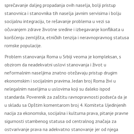
sprečavanje daljeg propadanja ovih naselja, bolji pristup
stanovnica i stanovnika tih naselja javnim servisima i bolju
socijalnu integraciju, te rešavanje problema u vezi sa
očuvanjem zdrave životne sredine i izbegavanje konflikata u
korišćenju zemljišta, etničkih tenzija i neravnopravnog statusa
romske populacije.
Problem stanovanja Roma u Srbiji veoma je kompleksan, s
obzirom da neadekvatni uslovi stanovanja i život u
neformalnim naseljima znatno otežavaju pristup drugim
ekonomskim i socijalnim pravima. Jedan broj Roma živi u
nelegalnim naseljima u uslovima koji su daleko ispod
standarda. Poverenik za zaštitu ravnopravnosti podseća da je
u skladu sa Opštim komentarom broj 4. Komiteta Ujedinjenih
nacija za ekonomska, socijalna i kulturna prava, pitanje pravne
sigurnosti stambenog statusa od centralnog značaja za
ostvarivanje prava na adekvatno stanovanje jer od njega