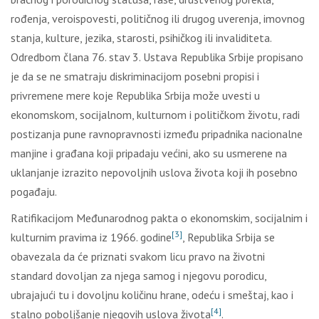
rođenja, veroispovesti, političnog ili drugog uverenja, imovnog
stanja, kulture, jezika, starosti, psihičkog ili invaliditeta.
Odredbom člana 76. stav 3. Ustava Republika Srbije propisano
je da se ne smatraju diskriminacijom posebni propisi i
privremene mere koje Republika Srbija može uvesti u
ekonomskom, socijalnom, kulturnom i političkom životu, radi
postizanja pune ravnopravnosti između pripadnika nacionalne
manjine i građana koji pripadaju većini, ako su usmerene na
uklanjanje izrazito nepovoljnih uslova života koji ih posebno
pogađaju.
Ratifikacijom Međunarodnog pakta o ekonomskim, socijalnim i
[3]
kulturnim pravima iz 1966. godine
, Republika Srbija se
obavezala da će priznati svakom licu pravo na životni
standard dovoljan za njega samog i njegovu porodicu,
ubrajajući tu i dovoljnu količinu hrane, odeću i smeštaj, kao i
[4]
stalno poboljšanje njegovih uslova života
.