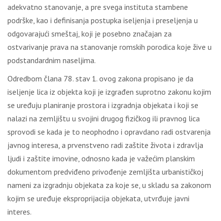
adekvatno stanovanje, a pre svega instituta stambene
podrške, kao i definisanja postupka iseljenja i preseljenja u
odgovarajući smeštaj, koji je posebno značajan za
ostvarivanje prava na stanovanje romskih porodica koje žive u
podstandardnim naseljima.
Odredbom člana 78. stav 1. ovog zakona propisano je da
iseljenje lica iz objekta koji je izgrađen suprotno zakonu kojim
se uređuju planiranje prostora i izgradnja objekata i koji se
nalazi na zemljištu u svojini drugog fizičkog ili pravnog lica
sprovodi se kada je to neophodno i opravdano radi ostvarenja
javnog interesa, a prvenstveno radi zaštite života i zdravlja
ljudi i zaštite imovine, odnosno kada je važećim planskim
dokumentom predviđeno privođenje zemljišta urbanističkoj
nameni za izgradnju objekata za koje se, u skladu sa zakonom
kojim se uređuje eksproprijacija objekata, utvrđuje javni
interes.