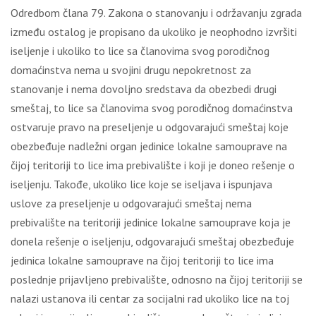
Odredbom člana 79. Zakona o stanovanju i održavanju zgrada
između ostalog je propisano da ukoliko je neophodno izvršiti
iseljenje i ukoliko to lice sa članovima svog porodičnog
domaćinstva nema u svojini drugu nepokretnost za
stanovanje i nema dovoljno sredstava da obezbedi drugi
smeštaj, to lice sa članovima svog porodičnog domaćinstva
ostvaruje pravo na preseljenje u odgovarajući smeštaj koje
obezbeđuje nadležni organ jedinice lokalne samouprave na
čijoj teritoriji to lice ima prebivalište i koji je doneo rešenje o
iseljenju. Takođe, ukoliko lice koje se iseljava i ispunjava
uslove za preseljenje u odgovarajući smeštaj nema
prebivalište na teritoriji jedinice lokalne samouprave koja je
donela rešenje o iseljenju, odgovarajući smeštaj obezbeđuje
jedinica lokalne samouprave na čijoj teritoriji to lice ima
poslednje prijavljeno prebivalište, odnosno na čijoj teritoriji se
nalazi ustanova ili centar za socijalni rad ukoliko lice na toj