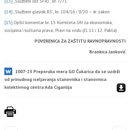
[13]
„Službeni list SFRJ”, br. 7/71
[14]
„Službeni glasnik RS”, br. 104/16 i 9/20 – dr. zakon
[15]
Opšti komentar br. 15 Komiteta UN za ekonomska,
socijalna i kulturna prava; Pravi na vodu (čl. 11 i 12. Pakta)
POVERENICA ZA ZAŠTITU RAVNOPRAVNOSTI
Brankica Janković
1007-23 Preporuka mera GO Čukarica da se uzdrži
od prinudnog iseljavanja stanovnika i stanovnica
kolektivnog centra Ada Ciganlija