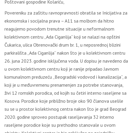
Poštovani gospodine Kolariću,
Povereniku za zaštitu ravnopravnosti obratila se Inicijativa za
ekonomska i socijalna prava – A11 sa molbom da hitno
reagujemo povodom trenutne situacije u neformalnom
kolektivnom centru „Ada Ciganlija“ koji se nalazi na opštini
Čukarica, ulica Obrenovački drum br. 1, u neposrednoj blizini
parkirališta „Ada Ciganlija“ nakon što je u kolektivnom centru
26. juna 2023. godine isključena voda. U dopisu je navedeno da
u ovom kolektivnom centru koji je ranije pripadao Javnom
komunalnom preduzeću „Beogradski vodovod i kanalizacija“, a
koji je u međuvremenu prenamenjen za potrebe stanovanja,
živi 12 romskih porodica, od kojih su četiri interno raseljene sa
Kosova. Porodice koje približno broje oko 90 članova uselile
su se u prostor kolektivnog centra nakon što je grad Beograd
2020. godine sproveo postupak raseljavanja 32 interno
raseljene porodice koje su prethodno stanovale u ovom