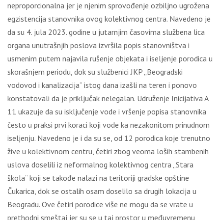
neproporcionalna jer je njenim sprovođenje ozbiljno ugrožena
egzistencija stanovnika ovog kolektivnog centra. Navedeno je
da su 4. jula 2023. godine u jutarnjim časovima službena lica
organa unutrašnjih poslova izvršila popis stanovništva i
usmenim putem najavila rušenje objekata i iseljenje porodica u
skorašnjem periodu, dok su službenici JKP „Beogradski
vodovod i kanalizacija“ istog dana izašli na teren i ponovo
konstatovali da je priključak nelegalan. Udruženje Inicijativa A
11 ukazuje da su isključenje vode i vršenje popisa stanovnika
često u praksi prvi koraci koji vode ka nezakonitom prinudnom
iseljenju. Navedeno je i da su se, od 12 porodica koje trenutno
žive u kolektivnom centru, četiri zbog veoma loših stambenih
uslova doselili iz neformalnog kolektivnog centra „Stara
škola“ koji se takođe nalazi na teritoriji gradske opštine
Čukarica, dok se ostalih osam doselilo sa drugih lokacija u
Beogradu. Ove četiri porodice više ne mogu da se vrate u
prethodni smeštaj jer su se u taj prostor u međuvremenu