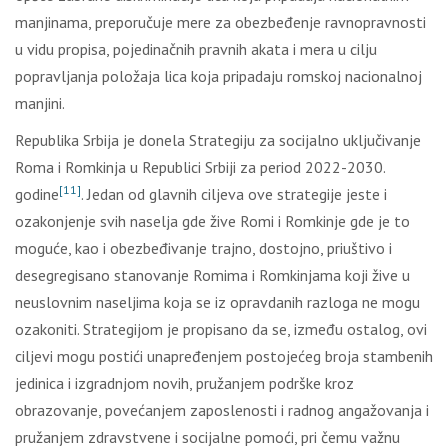
manjinama, preporučuje mere za obezbeđenje ravnopravnosti
u vidu propisa, pojedinačnih pravnih akata i mera u cilju
popravljanja položaja lica koja pripadaju romskoj nacionalnoj
manjini.
Republika Srbija je donela Strategiju za socijalno uključivanje
Roma i Romkinja u Republici Srbiji za period 2022-2030.
[11]
godine
. Jedan od glavnih ciljeva ove strategije jeste i
ozakonjenje svih naselja gde žive Romi i Romkinje gde je to
moguće, kao i obezbeđivanje trajno, dostojno, priuštivo i
desegregisano stanovanje Romima i Romkinjama koji žive u
neuslovnim naseljima koja se iz opravdanih razloga ne mogu
ozakoniti. Strategijom je propisano da se, između ostalog, ovi
ciljevi mogu postići unapređenjem postojećeg broja stambenih
jedinica i izgradnjom novih, pružanjem podrške kroz
obrazovanje, povećanjem zaposlenosti i radnog angažovanja i
pružanjem zdravstvene i socijalne pomoći, pri čemu važnu