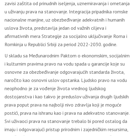
zavisi zaštita od prinudnih iseljenja, uznemiravanja i ometanja
u uživanju prava na stanovanje. Integracija pripadnika romske
nacionalne manjine, uz obezbeđivanje adekvatnih i humanih
uslova života, predstavlja jedan od važnih ciljeva i
afirmativnih mera Strategije za socijalno uključivanje Roma i
Romkinja u Republici Srbiji za period 2022-2030. godine.
U skladu sa Međunarodnim Paktom o ekonomskim, socijalnim
i kulturnim pravima pravo na vodu spada u garancije koje su
osnovne za obezbeđivanje odgovarajućih standarda života,
naročito kao osnovni uslov opstanka. Ljudsko pravo na vodu
neophodno je za vođenje života vrednog ljudskog
dostojanstva i kao takvo je preduslov uživanja drugih ljudskih
prava poput prava na najbolji nivo zdravlja koji je moguće
postići, prava na ishranu kao i prava na adekvatno stanovanje.
Svi uživaoci prava na stanovanje trebalo bi pored ostalog da
imaju i odgovarajući pristup prirodnim i zajedničkim resursima,