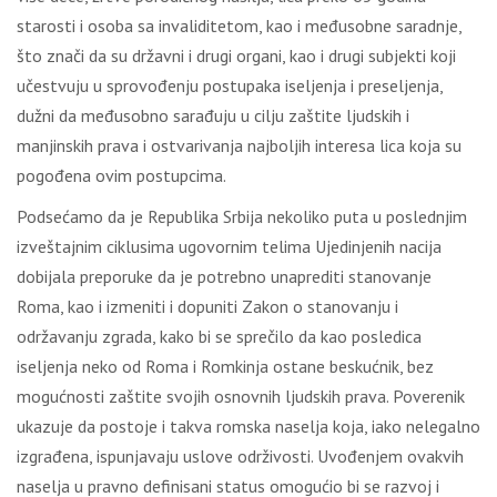
starosti i osoba sa invaliditetom, kao i međusobne saradnje,
što znači da su državni i drugi organi, kao i drugi subjekti koji
učestvuju u sprovođenju postupaka iseljenja i preseljenja,
dužni da međusobno sarađuju u cilju zaštite ljudskih i
manjinskih prava i ostvarivanja najboljih interesa lica koja su
pogođena ovim postupcima.
Podsećamo da je Republika Srbija nekoliko puta u poslednjim
izveštajnim ciklusima ugovornim telima Ujedinjenih nacija
dobijala preporuke da je potrebno unaprediti stanovanje
Roma, kao i izmeniti i dopuniti Zakon o stanovanju i
održavanju zgrada, kako bi se sprečilo da kao posledica
iseljenja neko od Roma i Romkinja ostane beskućnik, bez
mogućnosti zaštite svojih osnovnih ljudskih prava. Poverenik
ukazuje da postoje i takva romska naselja koja, iako nelegalno
izgrađena, ispunjavaju uslove održivosti. Uvođenjem ovakvih
naselja u pravno definisani status omogućio bi se razvoj i