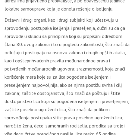
adresi ima prijavljeno prebivalište, a po obaveštenju jedinice
lokalne samouprave koja je donela rešenje o iseljenju.
Državni i drugi organi, kao i drugi subjekti koji učestvuju u
sprovođenju postupaka iseljenja i preseljenja, dužni su da ga
sprovode u skladu sa principima koji su propisani odredbom
člana 80. ovog zakona i to u pogledu zakonitosti, što znači da
odlučuju i postupaju na osnovu zakona i drugih opštih akata,
kao i opšteprihvaćenih pravila međunarodnog prava i
potvrđenih međunarodnih ugovora; srazmernosti, koja znači
korišćenje mera koje su za lica pogođena iseljenjem i
preseljenjem najpovoljnija, ako se njima postižu svrha i cilj
zakona; zaštite dostojanstva, što znači da poštuju i štite
dostojanstvo lica koja su pogođena iseljenjem i preseljenjem;
zaštite posebno ugroženih lica, što znači da prilikom
sprovođenja postupaka štite prava posebno ugroženih lica,
naročito žena, dece, samohranih roditelja, porodica sa troje i
više dece, žrtve porodičnog nasilja, lica preko 65 godina