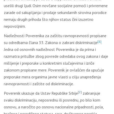
uselili drugi ljudi. Osim novčane socijalne pomoći i privremene
zarade od sakupljanja i prodaje sekundarnih sirovina porodice
nemaju drugih prihoda što njihov status čini izuzetno
nepovoljnim.
Nadležnosti Poverenika za zaštitu ravnopravnosti propisane
[1]
su odredbama člana 33. Zakona o zabrani diskriminacije
.
Jedna od osnovnih nadležnost Poverenika je da prima i
razmatra pritužbe zbog povrede odredaba ovog zakona i daje
mišljenje i preporuke u konkretnim slučajevima i izriče
zakonom propisane mere. Poverenik je ovlašćen da upućuje
preporuke mera organima javne vlasti u cilju unapređenja
ravnopravnosti i zaštite od diskriminacije.
[2]
Poverenik ukazuje da Ustav Republike Srbije
zabranjuje
svaku diskriminaciju, neposrednu ili posrednu, po bilo kom
osnovu, a naročito po osnovu nacionalne pripadnosti, pola,
bračnog i porodičnog statusa, rase, društvenog porekla,