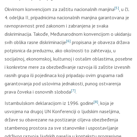
[5]
Okvirnom konvencijom za zaštitu nacionalnih manjina
, u čl.
4. odeljka II, pripadnicima nacionalnih manjina garantovana je
ravnopravnost pred zakonom i zabranjena je svaka
diskriminacija. Takođe, Međunarodnom konvencijom o ukidanju
[6]
svih oblika rasne diskriminacije
propisana je obaveza država
potpisnica da preduzmu, ako okolnosti to zahtevaju, u
socijalnoj, ekonomskoj, kulturnoj i ostalim oblastima, posebne
i konkretne mere za obezbeđivanje razvoja ili zaštite izvesnih
rasnih grupa ili pojedinaca koji pripadaju ovim grupama radi
garantovanja pod uslovima jednakosti, punog ostvarenja
[7]
prava čoveka i osnovnih sloboda
.
[8]
Istambulskom deklaracijom iz 1996. godine
, koja je
usvojena na drugoj UN Konferenciji o ljudskim naseljima,
države su obavezane na postizanje ciljeva obezbeđenja
stambenog prostora za sve stanovnike i uspostavljanje
održivog razvoja ljudskih naselja u kontekstu progresivne