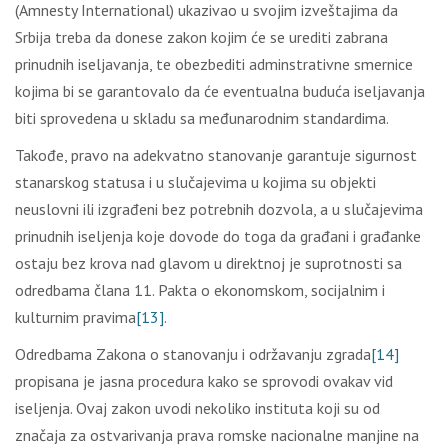
(Amnesty International) ukazivao u svojim izveštajima da
Srbija treba da donese zakon kojim će se urediti zabrana
prinudnih iseljavanja, te obezbediti adminstrativne smernice
kojima bi se garantovalo da će eventualna buduća iseljavanja
biti sprovedena u skladu sa međunarodnim standardima.
Takođe, pravo na adekvatno stanovanje garantuje sigurnost
stanarskog statusa i u slučajevima u kojima su objekti
neuslovni ili izgrađeni bez potrebnih dozvola, a u slučajevima
prinudnih iseljenja koje dovode do toga da građani i građanke
ostaju bez krova nad glavom u direktnoj je suprotnosti sa
odredbama člana 11. Pakta o ekonomskom, socijalnim i
kulturnim pravima
[13]
.
Odredbama Zakona o stanovanju i održavanju zgrada
[14]
propisana je jasna procedura kako se sprovodi ovakav vid
iseljenja. Ovaj zakon uvodi nekoliko instituta koji su od
značaja za ostvarivanja prava romske nacionalne manjine na