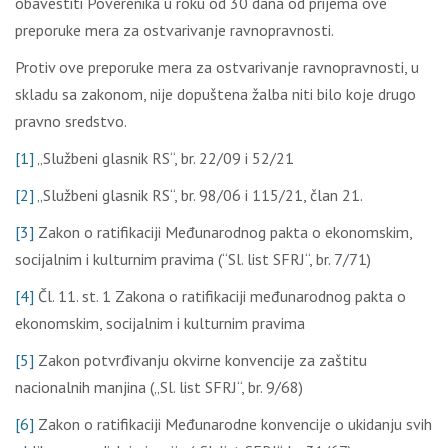
obavestiti Poverenika u roku od 30 dana od prijema ove
preporuke mera za ostvarivanje ravnopravnosti.
Protiv ove preporuke mera za ostvarivanje ravnopravnosti, u
skladu sa zakonom, nije dopuštena žalba niti bilo koje drugo
pravno sredstvo.
[1]
„Službeni glasnik RS“, br. 22/09 i 52/21
[2]
„Službeni glasnik RS“, br. 98/06 i 115/21, član 21.
[3]
Zakon o ratifikaciji Međunarodnog pakta o ekonomskim,
socijalnim i kulturnim pravima (“Sl. list SFRJ“, br. 7/71)
[4]
Čl. 11. st. 1 Zakona o ratifikaciji međunarodnog pakta o
ekonomskim, socijalnim i kulturnim pravima
[5]
Zakon potvrđivanju okvirne konvencije za zaštitu
nacionalnih manjina („Sl. list SFRJ“, br. 9/68)
[6]
Zakon o ratifikaciji Međunarodne konvencije o ukidanju svih