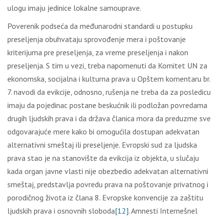
ulogu imaju jedinice lokalne samouprave.
Poverenik podseća da međunarodni standardi u postupku
preseljenja obuhvataju sprovođenje mera i poštovanje
kriterijuma pre preseljenja, za vreme preseljenja i nakon
preseljenja. S tim u vezi, treba napomenuti da Komitet UN za
ekonomska, socijalna i kulturna prava u Opštem komentaru br.
7. navodi da evikcije, odnosno, rušenja ne treba da za posledicu
imaju da pojedinac postane beskućnik ili podložan povredama
drugih ljudskih prava i da država članica mora da preduzme sve
odgovarajuće mere kako bi omogućila dostupan adekvatan
alternativni smeštaj ili preseljenje. Evropski sud za ljudska
prava stao je na stanovište da evikcija iz objekta, u slučaju
kada organ javne vlasti nije obezbedio adekvatan alternativni
smeštaj, predstavlja povredu prava na poštovanje privatnog i
porodičnog života iz člana 8. Evropske konvencije za zaštitu
ljudskih prava i osnovnih sloboda
[12]
. Amnesti Internešnel