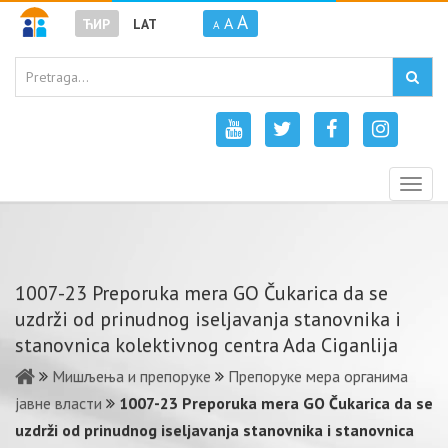
A
A
ЋИР
LAT
A
Togg
navig
1007-23 Preporuka mera GO Čukarica da se
uzdrži od prinudnog iseljavanja stanovnika i
stanovnica kolektivnog centra Ada Ciganlija
Мишљења и препоруке
Препоруке мера органима
јавне власти
1007-23 Preporuka mera GO Čukarica da se
uzdrži od prinudnog iseljavanja stanovnika i stanovnica