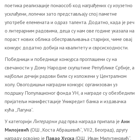
поетика реализације понаособ код награђених су изузетно
усклађени, логички зато представљају спој паметне
употребе елемената и одраз талента. Додатно, када је реч
о литерарним радовима, деца су нам ове године указала на
пораст нових облика обесправљивања старијих, чиме овај
конкурс додатно добија на квалитету и сврсисходности.
Победници и победнице конкурса проглашени су на
свечаности у Дому Народне скупштине Републике Србије, а
најбољи дечији радови били су изложени у Централном
холу. Овогодишњи наградни конкурс организован уз
подршку Популационог фонда УН, а награде су обезбедили
пријатељи манифестације Уникредит банка и издавачка
кућа „Лагуна“.
У категорији
Литерарни рад
прва награда припала je
Ан
и
Милојевић
(ОШ „Коста Абрашевић“, VII2, Београд), другу
награду освојио je
Павао Хуска
(ОШ „Иван Милутиновић“,