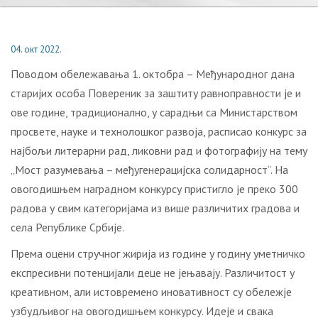
04. окт 2022.
Поводом обележавања 1. октобра – Међународног дана
старијих особа Повереник за заштиту равноправности је и
ове године, традиционално, у сарадњи са Министарством
просвете, науке и технолошког развоја, расписао конкурс за
најбољи литерарни рад, ликовни рад и фотографију на тему
„Мост разумевања – мeђугeнeрaциjскa солидарност“. На
овогодишњем наградном конкурсу пристигло је преко 300
радова у свим категоријама из више различитих градова и
села Републике Србије.
Према оцени стручног жирија из године у годину уметничко
експресивни потенцијали деце не јењавају. Различитост у
креативном, али истовремено иновативност су обележје
узбудљивог на овогодишњем конкурсу. Идеје и свака