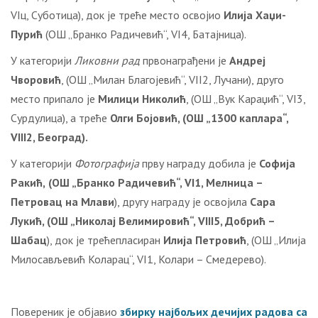
VIц, Суботица), док је треће место освојио
Илија Хаџи-
Пурић
(ОШ „Бранко Радичевић“, VI4, Батајница).
У категорији
Ликовни рад
првoнaгрaђeни je
Андреј
Чворовић
, (ОШ „Милан Благојевић“, VII2, Лучани), друго
место припало je
Милици Николић
, (ОШ „Вук Караџић“, VI3,
Сурдулица), a треће
Олги Бојовић
, (ОШ „1300 каплара“,
VIII2, Београд
).
У категорији
Фотографија
прву награду добила je
Софија
Ракић
,
(ОШ „Бранко Радичевић“, VI1, Мелница –
Петровац на Млави
), другу награду je освојила
Сара
Лукић
, (ОШ „Николај Велимировић“, VIII5, Добрић –
Шабац
), док je трeћeплaсирaн
Илија Петровић
, (ОШ „Илија
Милосављевић Коларац“, VI1, Колари – Смедерево).
Повереник је објавио
збирку најбољих дечијих радова са