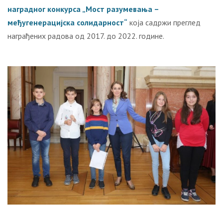
наградног конкурса „Мост разумевања –
међугенерацијска солидарност“
која садржи преглед
награђених радова од 2017. до 2022. године.