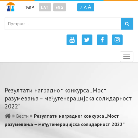
A
A
ЋИР
LAT
ENG
A
Togg
navig
Резултати наградног конкурса „Мост
разумевања – мeђугeнeрaциjскa солидарност
2022”
Вести
Резултати наградног конкурса „Мост
разумевања – мeђугeнeрaциjскa солидарност 2022”