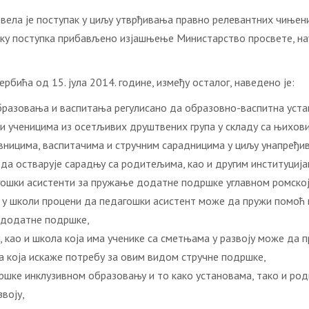
а је поступак у циљу утврђивања правно релевантних чињеница и о
у току поступка прибављено изјашњење Министарство просвете, на
бића од 15. јула 2014. године, између осталог, наведено је:
 образовања и васпитања регулисано да образовно-васпитна уст
и ученицима из осетљивих друштвених група у складу са њихов
вницима, васпитачима и стручним сарадницима у циљу унапређи
да остварује сарадњу са родитељима, као и другим институција
агошки асистенти за пружање додатне подршке углавном ромској
 у школи процени да педагошки асистент може да пружи помоћ и
 додатне подршке,
у, као и школа која има ученике са сметњама у развоју може да
ма која искаже потребу за овим видом стручне подршке,
ршке инклузивном образовању и то како установама, тако и ро
воју,