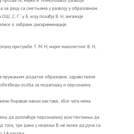
 просвете, науке и технолошког развоја
 за децу са сметњама у развоју у образовном
„С. Г.“ у Б, коју похађа В. Н, ангажује
описе о забрани дискриминације.
пуну притужбе Т. М. Н, мајке малолетног В. Н,
ба за пружањем додатне образовне, здравствене
 обезбеди особа за педагошку и персоналну
жени боравак након наставе, због чега нема
уђена да доплаћује персоналној асистенткињи да
 тога, три дана у недељи В. не може да руча са
о 14 часова,