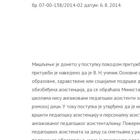
бр. 07-00-138/2014-02 датум: 6. 8. 2014.
Мишљење је донето у поступку поводом притужбе Т
притужби је наведено да је В. Н. ученик Основне 
образовне, здравствене или социјалне подршке д
обезбеђена асистенција, да се обраћала Министа
школама нису ангажовани педагошки асистенти з
ромској деци. У току поступка је утврђено да је
вршити педагошку асистенцију и персоналну асист
ангажованог педагошког асистента/кињу. Повер
педагошких асистената за децу са сметњама у ра