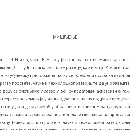
МИШЉЕЊЕ
. М. Н. из Б, мајке В. Н, коју је поднела против Министарства 
школе „С. Г.“ у Б, да има сметње у развоју, као и да је Комисиј
етету/ученику предложила да му се обезбеди особа за педагошку
рству просвете, науке и технолошког развоја, те да је обавеш
а децу са сметњама у развоју, већ су педагошки асистенти анг
 интерресорна комисија у индивидуалном плану подршке проценил
енцију“, али да му помоћ у образовно-васпитном раду пружа са
еница за заштиту равноправности дала је мишљење да пропушт
звоју, Министарство просвете, науке и технолошког развоја оне