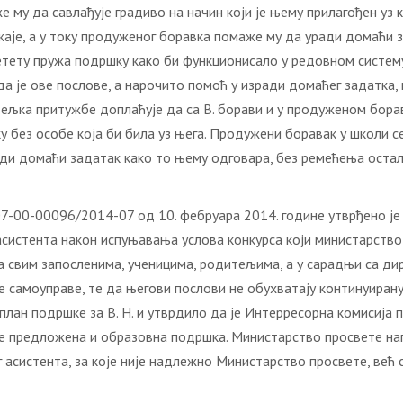
 му да савлађује градиво на начин који је њему прилагођен уз 
аје, а у току продуженог боравка помаже му да уради домаћи за
етету пружа подршку како би функционисало у редовном систем
да је ове послове, а нарочито помоћ у изради домаћег задатка
тељка притужбе доплаћује да са В. борави и у продуженом боравк
 без особе која би била уз њега. Продужени боравак у школи се
ади домаћи задатак како то њему одговара, без ремећења остал
07-00-00096/2014-07 од 10. фебруара 2014. године утврђено ј
истента након испуњавања услова конкурса који министарство 
а свим запосленима, ученицима, родитељима, а у сарадњи са ди
 самоуправе, те да његови послови не обухватају континуирану 
лан подршке за В. Н. и утврдило да је Интерресорна комисија 
е предложена и образовна подршка. Министарство просвете нап
систента, за које није надлежно Министарство просвете, већ 