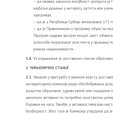
– да оваква законска могућност допушта уст
најбоље решење у интересу детета или учени
заједници,
– да је у Републици Србији ангажовано 172 
– да је Правилником о програму обуке за пе
Програм садржи уводни модул, шест обавезн
оспособе педагошког асистента у пружању по
ромске националности.
1.6.
Уз изјашњење је достављен списак образовно
2. ЧИЊЕНИЧНО СТАЊЕ
2.1.
Увидом у притужбу и прилоге који су достав
интерресорној комисији ради обезбеђивања додатн
додатне образовне, здравствене или социјалне п
школских активности, потребно константно усме
боравка на часу. Такође, у активностима ван на
безбедност. Због тога је Комисија утврдила да ј