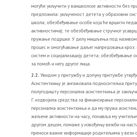
могуће укључити у ваншколске активности без пра
предложила: укљученост детета у образовни сист
школа; обезбеђивање особе која ће вршити педаг
активностима); те обезбеђивање стручног усаврша
пружање подршке. У делу мишљења под називом 
процес и омогућавање даљег напредовања кроз:
систем и социјализацију детета; обезбеђивање о
за помоћ и негу другог лица.
2.2.
Увидом у притужбу и допуну притужбе утврђено
Асистенткињу је ангажовала подноситељка приту
полугодишту персонална асистенткиња је закључи
Г. издвојила средства за финансирање персонално
персонална асистенткиња и да му пружа асистенц
жељене активности на часу, понавља му учитељич
другом децом, помаже у извођењу вежби на наст
преноси важне информације родитељима у вези са