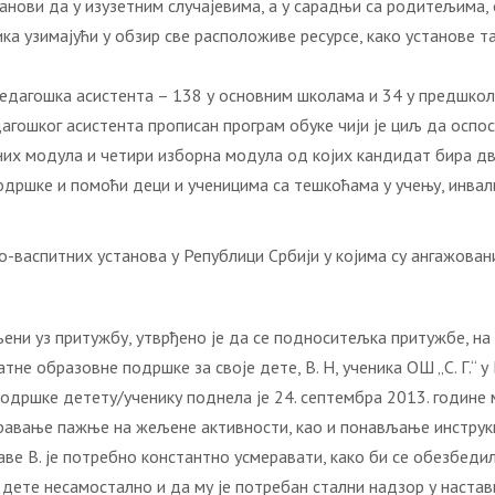
анови да у изузетним случајевима, а у сарадњи са родитељима,
ка узимајући у обзир све расположиве ресурсе, како установе т
педагошка асистента – 138 у основним школама и 34 у предшко
дагошког асистента прописан програм обуке чији је циљ да осп
их модула и четири изборна модула од којих кандидат бира дв
дршке и помоћи деци и ученицима са тешкоћама у учењу, инвал
-васпитних установа у Републици Србији у којима су ангажован
љени уз притужбу, утврђено је да се подноситељка притужбе, н
е образовне подршке за своје дете, В. Н, ученика ОШ „С. Г.“ у
одршке детету/ученику поднела је 24. септембра 2013. године 
равање пажње на жељене активности, као и понављање инструкц
ставе В. је потребно константно усмеравати, како би се обезбе
е дете несамостално и да му је потребан стални надзор у настави