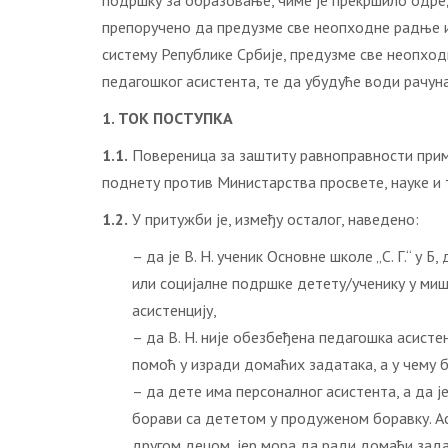
подршку за образовање, чиме је прекршило одред
препоручено да предузме све неопходне радње и
систему Републике Србије, предузме све неопходне
педагошког асистента, те да убудуће води рачуна
1. ТОК ПОСТУПКА
1.1.
Повереница за заштиту равноправности примила
поднету против Министарства просвете, науке и 
1.2.
У притужби је, између осталог, наведено:
– да је В. Н. ученик Основне школе „С. Г.“ у
или социјалне подршке детету/ученику у ми
асистенцију,
– да В. Н. није обезбеђена педагошка асисте
помоћ у изради домаћих задатака, а у чему 
– да дете има персоналног асистента, а да ј
борави са дететом у продуженом боравку. Ас
другом децом, јер мора да ради домаћи зада