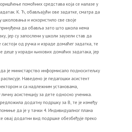
коришћење помоћних средстава која се налазе у
датак. К. Ћ, обављајући ове задатке, сматра да
у школовања и искористило све своје
, принуђена да обавља зато што школа нема
у, јер су запослени у школи заузели став да
 састоји од ручка и израде домаћег задатка, те
е деце у изради њихових домаћих задатака, јер
е да је министарство информисало подноситељку
расписује. Наведено је педагошки асистент
ректором и са надлежним установама,
личну асистенцију за дете односно ученика.
предложила додатну подршку за В, те је између
омиње да је у тачки 4. Индивидуалног плана
се овај додатни вид подршке обезбеђује преко