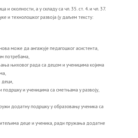
колности, a у складу са чл. 35. ст. 4. и чл. 37.
уке и технолошког развоја (у даљем тексту:
анова може да ангажује педагошког асистента,
им потребама,
вања њиховог рада са децом и ученицима којима
ма,
 деци,
 подршку и ученицима са сметњама у развоју,
 пружи додатну подршку у образовању ученика са
дитељима деце и ученика, ради пружања додатне