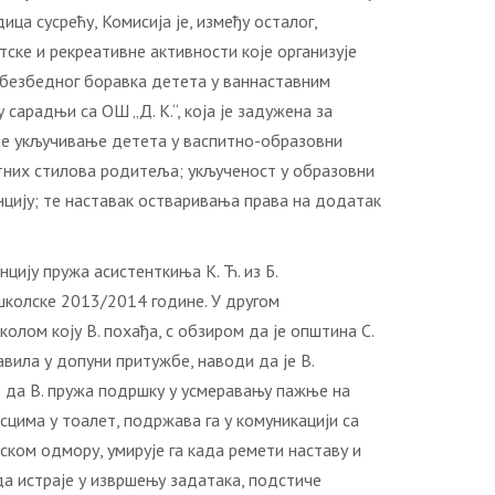
ца сусрећу, Комисија је, између осталог,
ске и рекреативне активности које организује
 безбедног боравка детета у ваннаставним
арадњи са ОШ „Д. К.“, која је задужена за
је укључивање детета у васпитно-образовни
них стилова родитеља; укљученост у образовни
нцију; те наставак остваривања права на додатак
цију пружа асистенткиња К. Ћ. из Б.
школске 2013/2014 године. У другом
лом коју В. похађа, с обзиром да је општина С.
авила у допуни притужбе, наводи да је В.
е да В. пружа подршку у усмеравању пажње на
цима у тоалет, подржава га у комуникацији са
ком одмору, умирује га када ремети наставу и
а истраје у извршењу задатака, подстиче