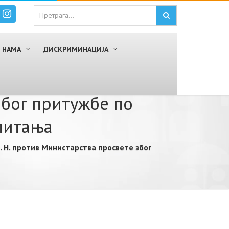
 НАМА
ДИСКРИМИНАЦИЈА
због притужбе по
питања
. Н. против Министарства просвете због