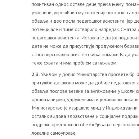
позитиван однос остале деце према њему, помаже
учионици, упрошћава му сложеније школске садрж
обавља и део посла педагошког асистента, јер д
потенцијале и тиме остварило напредак. Сматра 
педагошког асистента. Истакла је да јој подноси
дете не може да присуствује продуженом боравку
стога персонална асистенткиња помаже В. да ур
теже схвата и има проблем са пажњом.
2.3.
Увидом у допис Министарства просвете бр. 
притужбе да школа може да добије педагошког ас
обавља послове везане за ангажовање у школи с
организацијама, удружењима и јединицом локалне
Министарство је извршило увид у Индивидуални п
осталих видова здравствене и социјалне подршк
подршке предложено обезбеђивање персоналног а
локалне самоуправе.