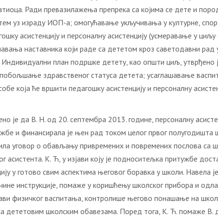
тиоца. Ради превазилажења препрека са којима се дете и породи
ем уз израду ИОП-а; омогућавање укључивања у културне, спорт
ошку асистенцију и персоналну асистенцију (усмеравање у циљу
вања наставника који раде са дететом кроз саветодавни рад у с
Индивидуални план подршке детету, као општи циљ, утврђено 
 побољшање здравственог статуса детета; усаглашавање васпит
собе која ће вршити педагошку асистенцију и персоналну асисте
 је да В. Н. од 20. септембра 2013. године, персоналну асистен
жбе и финансирала је њен рад током целог првог полугодишта 
ла уговор о обављању привремених и повремених послова са шко
г асистента. К. Ћ, у изјави коју је подноситељка притужбе дост
ију у готово свим аспектима његовог боравка у школи. Навела ј
ине инструкције, помаже у коришћењу школског прибора и одлас
ави физичког васпитања, контролише његово понашање на школс
 дететовим школским обавезама. Поред тога, К. Ћ. помаже В. д