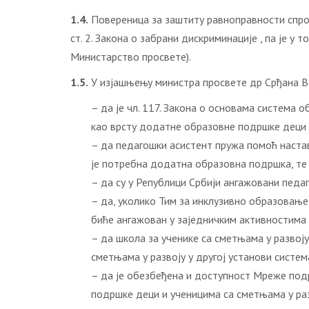
1.4.
Повереница за заштиту равноправности спровел
ст. 2. Закона о забрани дискриминације , па је 
Министарство просвете).
1.5.
У изјашњењу министра просвете др Срђана Вер
– да је чл. 117. Закона о основама система
као врсту додатне образовне подршке деци 
– да педагошки асистент пружа помоћ наста
је потребна додатна образовна подршка, те 
– да су у Републици Србији ангажовани пед
– да, уколико Тим за инклузивно образовање
биће ангажован у заједничким активностима
– да школа за ученике са сметњама у развој
сметњама у развоју у другој установи систе
– да је обезбеђена и доступност Мреже под
подршке деци и ученицима са сметњама у раз