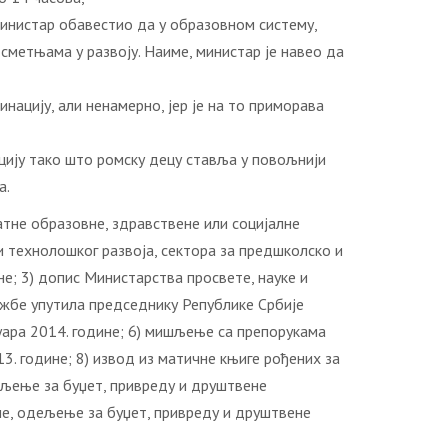
 министар обавестио да у образовном систему,
сметњама у развоју. Наиме, министар је навео да
нацију, али ненамерно, јер је на то приморава
цију тако што ромску децу ставља у повољнији
а.
тне образовне, здравствене или социјалне
и технолошког развоја, сектора за предшколско и
; 3) допис Министарства просвете, науке и
ужбе упутила председнику Републике Србије
уара 2014. године; 6) мишљење са препорукама
13. године; 8) извод из матичне књиге рођених за
Одељење за буџет, привреду и друштвене
ине, одељење за буџет, привреду и друштвене