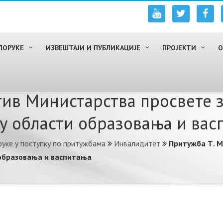
ПОРУКЕ
ИЗВЕШТАЈИ И ПУБЛИКАЦИЈЕ
ПРОЈЕКТИ
О
отив Министарства просвете 
у области образовања и вас
уке у поступку по притужбама
Инвалидитет
Притужба Т. М
 образовања и васпитања