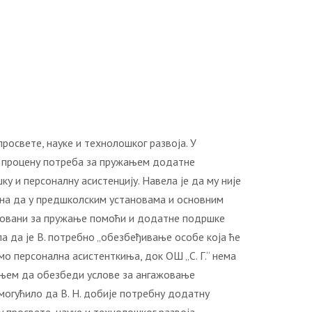
просвете, науке и технолошког развоја. У
а за процену потреба за пружањем додатне
 и персоналну асистенцију. Навела је да му није
тена да у предшколским установама и основним
ажовани за пружање помоћи и додатне подршке
а да је В. потребно „обезбеђивање особе која ће
мо персонална асистенткиња, док ОШ „С. Г.“ нема
ањем да обезбеди услове за ангажовање
могућило да В. Н. добије потребну додатну