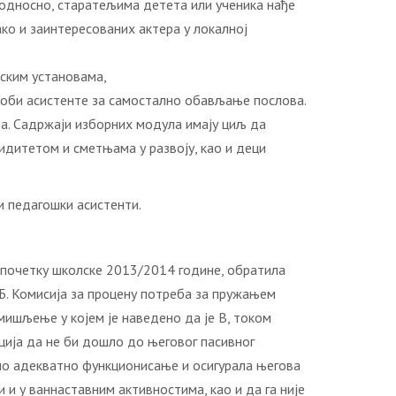
 односно, старатељима детета или ученика нађе
ако и заинтересованих актера у локалној
лским установама,
особи асистенте за самостално обављање послова.
а. Садржаји изборних модула имају циљ да
идитетом и сметњама у развоју, као и деци
и педагошки асистенти.
а почетку школске 2013/2014 године, обратила
 Б. Комисија за процену потреба за пружањем
мишљење у којем је наведено да је В, током
ија да не би дошло до његовог пасивног
дило адекватно функционисање и осигурала његова
 и у ваннаставним активностима, као и да га није