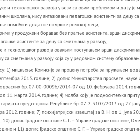
уке и технолошког развоја у вези са овим проблемом и да ју је
ним школама, нису ангажовани педагошки асистенти за децу са 
ање помоћи и додатне подршке ромској деци,
прими у продужени боравак без пратње асистента, врши дискрими
гошке асистенте за децу са сметњама у развоју,
ке и технолошког развоја оваквим поступањем врши дискримина
цу са сметњама у развоју која су у редовном систему образовањ
су: 1) мишљење Комисије за процену потреба за пружањем дода
ептембра 2013. године; 2) допис Министарства просвете, науке 
драслих бр. 07-00-00096/2014-07 од 10. фебруара 2014. године
д 11. марта 2014. године; 4) молба коју је подноситељка прит
етаријата председника Републике бр. 07-2-3107/2013 од 27. јан
 2012. године; 7) психијатријски извештај за В. Н. од 1. јула 20
 Н; 10) допис Градске општине С. Г. – Управе градске општине, 
одине и 11) допис Градске општине С. Г. – Управе градске општ