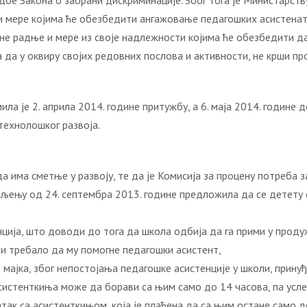
бе Закона о забрани дискриминације. Због тога је Министарству
 мере којима ће обезбедити ангажовање педагошких асистената
 радње и мере из своје надлежности којима ће обезбедити да ОШ 
 да у оквиру својих редовних послова и активности, не крши пр
 је 2. априла 2014. године притужбу, а 6. маја 2014. године до
технолошког развоја.
 Б, да има сметње у развоју, те да је Комисија за процену потре
шљењу од 24. септембра 2013. године предложила да се детету
нција, што доводи до тога да школа одбија да га прими у проду
би требало да му помогне педагошки асистент,
е мајка, због непостојања педагошке асистенције у школи, прин
истенткиња може да борави са њим само до 14 часова, па услед
так са асистенткињом, која је плаћена да са њим остане само д