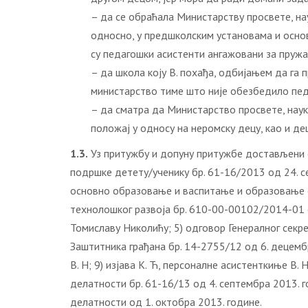
– да се обраћала Министарству просвете, на
односно, у предшколским установама и основ
су педагошки асистенти ангажовани за пруж
– да школа коју В. похађа, одбијањем да га 
министарство тиме што није обезбедило педа
– да сматра да Министарство просвете, нау
положај у односу на неромску децу, као и де
1.3.
Уз притужбу и допуну притужбе достављени 
подршке детету/ученику бр. 61-16/2013 од 24. с
основно образовање и васпитање и образовање о
технолошког развоја бр. 610-00-00102/2014-01 о
Томиславу Николићу; 5) одговор Генералног секр
Заштитника грађана бр. 14-2755/12 од 6. децембра
В. Н; 9) изјава К. Ћ, персоналне асистенткиње В.
делатности бр. 61-16/13 од 4. септембра 2013. г
делатности од 1. октобра 2013. године.