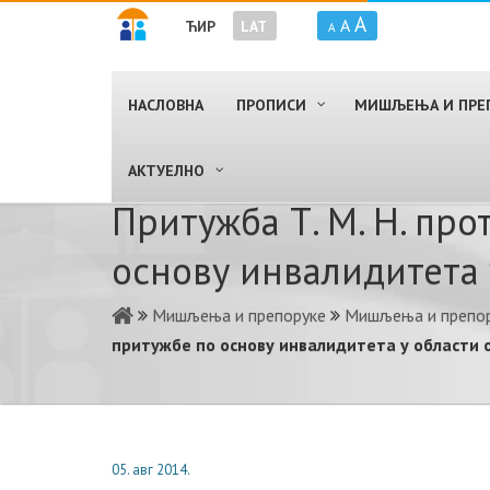
A
A
ЋИР
LAT
A
НАСЛОВНА
ПРОПИСИ
МИШЉЕЊА И ПРЕ
AКТУЕЛНО
Притужба Т. М. Н. пр
основу инвалидитета 
Мишљења и препоруке
Мишљења и препор
притужбе по основу инвалидитета у области
05. авг 2014.