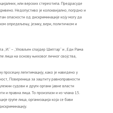
оцијалних, или верских стереотипа. Предрасуде
кривено. Недопустиво је колоквијално, погрдно и
стан опасности од дискриминације коју могу да
лном опредељењу, језику, вери, политичком и
а „И.“ – „Уловљен спајдер Шиптар“ и „Еди Рама
е лица на основу њиховог личног својства,
 просецну легитимацију, како је наведено у
сност, Повереница за заштиту равноправности
длежни судови и други органи јавне власти
ти и правна лица. То произлази и из члана 15.
је групе лица, организација која се бави
дискриминацију.