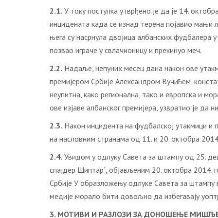
2.1.
У току поступка утврђено је да је 14. октобр
инцидената када се изнад терена појавио мањи ле
њега су насрнула двојица албанских фудбалера у п
позвао играче у свлачионицу и прекинуо меч.
2.2.
Надаље, непуних месец дана након ове утакми
премијером Србије Александром Вучићем, констат
неупитна, како регионална, тако и европска и мор
ове изјаве албанског премијера, узвратио је да н
2.3.
Након инцидента на фудбалској утакмици и пос
на насловним странама од 11. и 20. октобра 2014
2.4.
Увидом у одлуку Савета за штампу од 25. дец
спајдер Шиптар“, објављеним 20. октобра 2014. г
Србије У образложењу одлуке Савета за штампу н
медије морало бити довољно да избегавају уоптр
3. МОТИВИ И РАЗЛОЗИ ЗА ДОНОШЕЊЕ МИШ