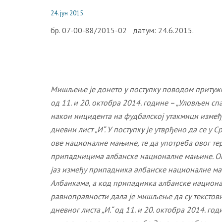
24. јун 2015.
бр. 07-00-88/2015-02 датум: 24.6.2015.
Мишљење је донето у поступку поводом притужбе 
од 11. и 20. октобра 2014. године – „Уловљен с
након инцидента на фудбалској утакмици између
дневни лист „И“. У поступку је утврђено да се 
ове националне мањине, те да употреба овог т
припадницима албанске националне мањине. Ова
јаз између припадника албанске националне ма
Албанкама, а код припадника албанске национал
равноправности дала је мишљење да су текстови
дневног листа „И.“ од 11. и 20. октобра 2014. 