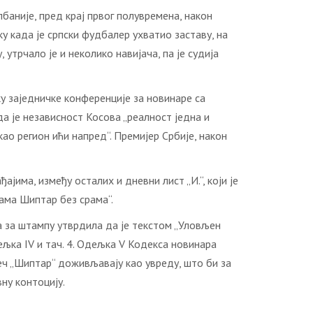
баније, пред крај првог полувремена, након
ку када је српски фудбалер ухватио заставу, на
утрчало је и неколико навијача, па је судија
ку заједничке конференције за новинаре са
а је независност Косова „реалност једна и
као регион ићи напред“. Премијер Србије, након
јима, између осталих и дневни лист „И.“, који је
Рама Шиптар без срама“.
а за штампу утврдила да је текстом „Уловљен
ељка IV и тач. 4. Одељка V Кодекса новинара
еч „Шиптар“ доживљавају као увреду, што би за
ну контоцију.