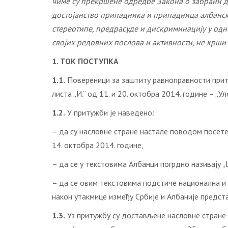
чиме су прекршене одредбе Закона о забрани дис
достојанство припадника и припадница албанск
стереотипе, предрасуде и дискриминацију у одн
својих редовних послова и активности, не крш
1. ТОК ПОСТУПКА
1.1.
Повереници за заштиту равноправности приту
листа „И.“ од 11. и 20. октобра 2014. године – „
1.2.
У притужби је наведено:
– да су насловне стране настале поводом посете 
14. октобра 2014. године,
– да се у текстовима Албанци погрдно називају 
– да се овим текстовима подстиче национална и в
након утакмице између Србије и Албаније предст
1.3.
Уз притужбу су достављене насловне стране д