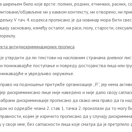
а ширењем било које врсте: полних, родних, етничких, расних, с
емитоване/објављене ни у каквом контексту, ни отворено, ни при
дељку V тач. 4. кодекса прописано је да новинар мора бити све
ију засновану, између осталог, на раси, полу, старости, сексуа
ореклу.
екта антидискриминационих прописа
е утврдити да ли текстови на насловним странама дневног лист
и понижавајуће поступање и повреду достојанства лица или груп
понижавајуће и увредљиво окружење.
аво на подношење притужбе организације „P.“, јер нема активну
јер дискриминисано лице није наведено и није дало своју сагла
о забрани дискриминације прописано да свако има право да га на
к из одредбе члана 2. став 1. тачка 2. произлази да то могу би
авности, којим је изричито прописано да у случају дискриминаци
 своје име, без сагласности лица које сматра да је претрпело 