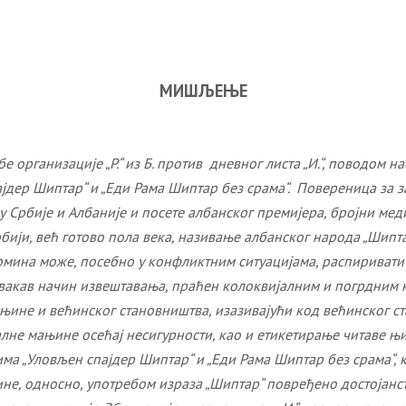
МИШЉЕЊЕ
организације „P.“ из Б. против дневног листа „И.“, поводом на
пајдер Шиптар“ и „Еди Рама Шиптар без срама“. Повереница за з
 Србије и Албаније и посете албанског премијера, бројни меди
у Србији, већ готово пола века, називање албанског народа „Ши
ермина може, посебно у конфликтним ситуацијама, распириват
кав начин извештавања, праћен колоквијалним и погрдним на
њине и већинског становништва, изазивајући код већинског с
не мањине осећај несигурности, као и етикетирање читаве њи
ма „Уловљен спајдер Шиптар“ и „Еди Рама Шиптар без срама“, 
године, односно, употребом израза „Шиптар“ повређено достој