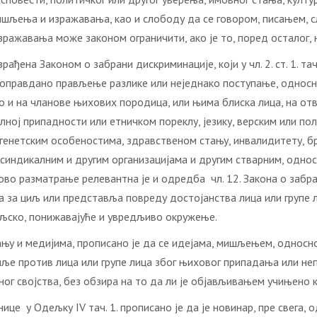
ишљења и изражавања, као и слободу да се говором, писањем, сл
зражавања може законом ограничити, ако је то, поред осталог, 
ђена Законом о забрани дискриминације, који у чл. 2. ст. 1. тач
еоправдано прављење разлике или неједнако поступање, однос
ао и на чланове њихових породица, или њима блиска лица, на отв
алној припадности или етничком пореклу, језику, верским или п
, генетским особеностима, здравственом стању, инвалидитету, б
, синдикалним и другим организацијама и другим стварним, одн
гово разматрање релевантна је и одредба чл. 12. Закона о забр
 за циљ или представља повреду достојанства лица или групе ли
ељско, понижавајуће и увредљиво окружење.
њу и медијима, прописано је да се идејама, мишљењем, односно 
е против лица или групе лица због њиховог припадања или непри
ог својства, без обзира на то да ли је објављивањем учињено 
це у Одељку IV тач. 1. прописано је да је новинар, пре свега,