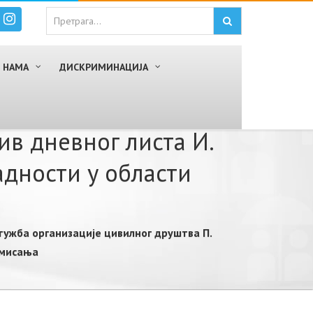
 НАМА
ДИСКРИМИНАЦИЈА
в дневног листа И.
дности у области
тужба организације цивилног друштва П.
рмисања