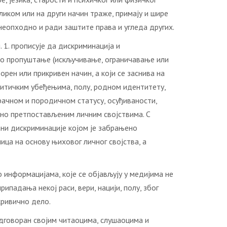
иком или на други начин траже, примају и шире
неопходно и ради заштите права и угледа других.
. 1. прописује да дискриминација и
но пропуштање (искључивање, ограничавање или
орен или прикривен начин, а који се заснива на
олитичким убеђењима, полу, родном идентитету,
рачном и породичном статусу, осуђиваности,
осно претпостављеним личним својствима. С
ани дискриминације којом је забрањено
ца на основу њиховог личног својства, а
информацијама, које се објављују у медијима не
падања некој раси, вери, нацији, полу, због
кривично дело.
 одговоран својим читаоцима, слушаоцима и