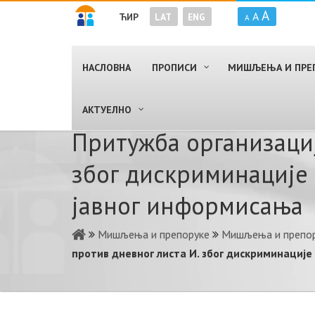
A
A
ЋИР
LAT
ENG
A
НАСЛОВНА
ПРОПИСИ
МИШЉЕЊА И ПРЕ
AКТУЕЛНО
Притужба организациј
због дискриминације 
јавног информисања
Мишљења и препоруке
Мишљења и препор
против дневног листа И. због дискриминациј