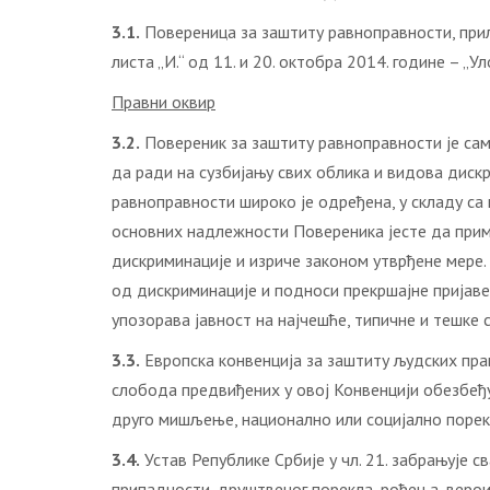
3.1.
Повереница за заштиту равноправности, прил
листа „И.“ од 11. и 20. октобра 2014. године – „
Правни оквир
3.2.
Повереник за заштиту равноправности је сам
да ради на сузбијању свих облика и видова дис
равноправности широко је одређена, у складу са
основних надлежности Повереника јесте да прим
дискриминације и изриче законом утврђене мере.
од дискриминације и подноси прекршајне пријаве
упозорава јавност на најчешће, типичне и тешке 
3.3.
Европска конвенција за заштиту људских прав
слобода предвиђених у овој Конвенцији обезбеђуј
друго мишљење, национално или социјално порек
3.4.
Устав Републике Србије у чл. 21. забрањује с
припадности, друштвеног порекла, рођења, вероис