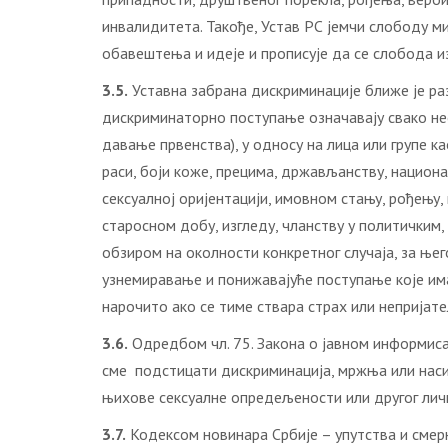
инвалидитета. Такође, Устав РС јемчи слободу м
обавештења и идеје и прописује да се слобода и
3.5.
Уставна забрана дискриминације ближе је разра
дискриминаторно поступање означавају свако н
давање првенства), у односу на лица или групе к
раси, боји коже, прецима, држављанству, национ
сексуалној оријентацији, имовном стању, рођењу
старосном добу, изгледу, чланству у политичким
обзиром на околности конкретног случаја, за ње
узнемиравање и понижавајуће поступање које има
нарочито ако се тиме ствара страх или непријат
3.6.
Одредбом чл. 75. Закона о јавном информиса
сме подстицати дискриминација, мржња или насиљ
њихове сексуалне опредељености или другог личн
3.7.
Кодексом новинара Србије – упутства и смерни