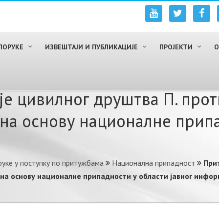
ПОРУКЕ
ИЗВЕШТАЈИ И ПУБЛИКАЦИЈЕ
ПРОЈЕКТИ
О
е цивилног друштва П. проти
на основу националне припа
уке у поступку по притужбама
Национална припадност
При
е на основу националне припадности у области јавног инфо