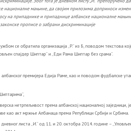
криминације. Због тога је дневном листу „И.“ препоручено да
е националне мањине, да својим прилозима доприноси измени 
осу на припаднике и припаднице албанске националне мањине,
и законске прописе о забрани дискриминације
жбом се обратила организација „P.“ из Б, поводом текстова ко
Уловљен спајдер Шиптар“ и „Еди Рама Шиптар без срама“.
албанског премијера Едија Раме, као и поводом фудбалске утакм
„Шиптарима“,
ерска нетрпељивост према албанској националној заједници, је
аве као акт мржње Албанаца према Републици Србији и Србима.
невног листа „И.“ од 11. и 20. октобра 2014. године – „Уловљ