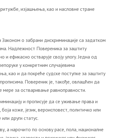
ритужбе, изјашњења, као и насловне стране
н Законом о забрани дискриминације са задатком
има. Надлежност Повереника за заштиту
 и ефикасно остварује своју улогу. Једна од
репоруке у конкретним случајевима
ња, као и да покреће судске поступке за заштиту
прописима. Повереник је, такође, овлашћен да
је мере за остваривање равноправности.
риминацију и прописује да се уживање права и
 боја коже, језик, вероисповест, политичко или
или други статус.
ву, а нарочито по основу расе, пола, националне
, језика, старости и психичког или физичког