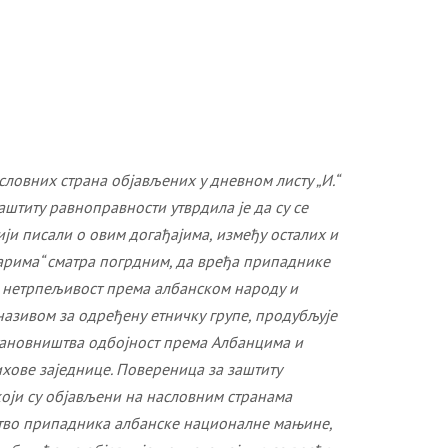
словних страна објављених у дневном листу „И.“
аштиту равноправности утврдила је да су се
ји писали о овим догађајима, између осталих и
птарима“ сматра погрдним, да вређа припаднике
и нетрпељивост према албанском народу и
зивом за одређену етничку групе, продубљује
тановништва одбојност према Албанцима и
хове заједнице. Повереница за заштиту
који су објављени на насловним странама
анство припадника албанске националне мањине,