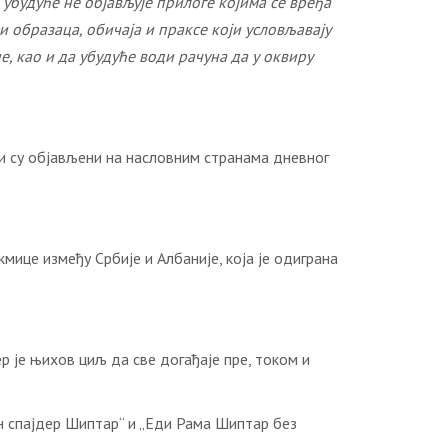
 убудуће не објављује прилоге којима се вређа
образаца, обичаја и праксе који условљавају
 као и да убудуће води рачуна да у оквиру
ји су објављени на насловним странама дневног
ице између Србије и Албаније, која је одиграна
р је њихов циљ да све догађаје пре, током и
ен спајдер Шиптар“ и „Еди Рама Шиптар без