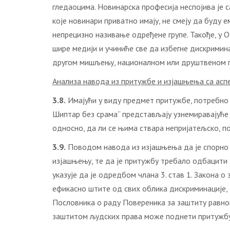
гледаоцима. Новинарска професија неспојива је с
које новинари приватно имају, не смеју да буду 
непрецизно називање одређене групе. Такође, у О
шире медији и учиниће све да избегне дискриминац
другом мишљењу, националном или друштвеном п
Анализа навода из притужбе и изјашњења са асп
3.8.
Имајући у виду предмет притужбе, потребно ј
Шиптар без срама“ представљају узнемиравајуће 
односно, да ли се њима ствара непријатељско, 
3.9.
Поводом навода из изјашњења да је спорно пр
изјашњењу, те да је притужбу требало одбацити 
указује да је одредбом члана 3. став 1. Закона 
ефикасно штите од свих облика дискриминације, до
Пословника о раду Повереника за заштиту равнопр
заштитом људских права може поднети притужбу у