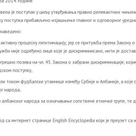
а 2014. године.
а је поступак у циљу утврђивања правно релевантних чињеница и о
току поступка прибављено изјашњење главног и одговорног уредник
 наведено:
 активну процесну легитимацију, јер се притужба према Закону о
итужби није одређено лице које је дискриминисано, нити је доста
решно позива на чл. 45. Закона о забрани дискриминације, који
дском поступку,
или током фудбалске утакмице између Србије и Албаније, а које 
ог народа,
 албанског народа за означавање сопствене етничке групе, те 
са интернет странице English Encyclopedia који је преузет са и