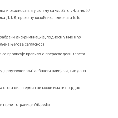
колности, a у складу са чл. 35. ст. 4. и чл. 37.
а Д. Ј. В, преко пуномоћника адвоката Б. Б.
 забрани дискриминације, подноси у име и уз
вљена његова сагласност,
м се прописује правило о прерасподели терета
су „проузроковали“ албански навијачи, тих дана
да стога овај термин не може имати погрдно
нтернет странице Wikipedia.