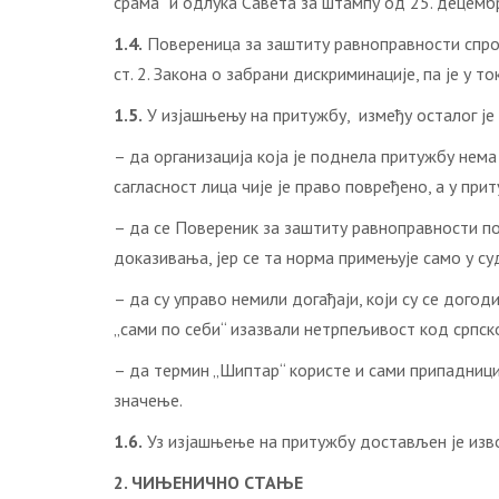
срама“ и одлука Савета за штампу од 25. децембр
1.4.
Повереница за заштиту равноправности спровел
ст. 2. Закона о забрани дискриминације, па је у 
1.5.
У изјашњењу на притужбу, између осталог је
– да организација која је поднела притужбу нема
сагласност лица чије је право повређено, а у пр
– да се Повереник за заштиту равноправности пог
доказивања, јер се та норма примењује само у су
– да су управо немили догађаји, који су се догод
„сами по себи“ изазвали нетрпељивост код српск
– да термин „Шиптар“ користе и сами припадници
значење.
1.6.
Уз изјашњење на притужбу достављен је извод 
2. ЧИЊЕНИЧНО СТАЊЕ