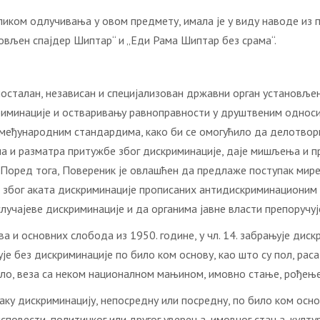
иком одлучивања у овом предмету, имала је у виду наводе из п
Уловљен спајдер Шиптар“ и „Еди Рама Шиптар без срама“.
осталан, независан и специјализован државни орган установље
криминације и остваривању равноправности у друштвеним однос
 међународним стандардима, како би се омогућило да делотворно
а и разматра притужбе због дискриминације, даје мишљења и п
 Поред тога, Повереник је овлашћен да предлаже поступак мире
 због аката дискриминације прописаних антидискриминационим 
случајеве дискриминације и да органима јавне власти препоручу
а и основних слобода из 1950. године, у чл. 14. забрањује диск
е без дискриминације по било ком основу, као што су пол, раса,
ло, веза са неком националном мањином, имовно стање, рођење 
ваку дискриминацију, непосредну или посредну, по било ком осно
повести, политичког или другог уверења, имовног стања, културе