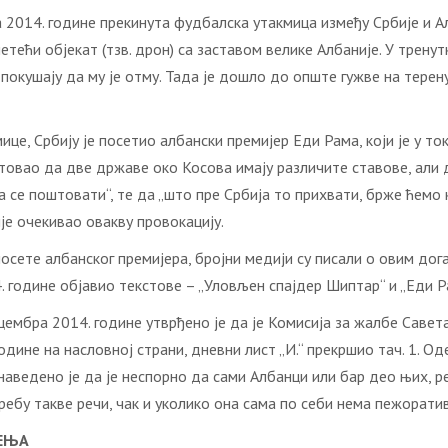
а 2014. године прекинута фудбалска утакмица између Србије и Ал
тећи објекат (тзв. дрон) са заставом велике Албаније. У тренут
окушају да му је отму. Тада је дошло до опште гужве на терену, 
це, Србију је посетио албански премијер Еди Рама, који је у то
овао да две државе око Косова имају различите ставове, али д
а се поштовати“, те да „што пре Србија то прихвати, брже ћемо 
ије очекивао овакву провокацију.
ете албанског премијера, бројни медији су писали о овим догађа
. године објавио текстове – „Уловљен спајдер Шиптар“ и „Еди 
ембра 2014. године утврђено је да је Комисија за жалбе Савет
одине на насловној страни, дневни лист „И.“ прекршио тач. 1. Од
аведено је да је неспорно да сами Албанци или бар део њих, р
ебу такве речи, чак и уколико она сама по себи нема пежоратив
ЉЕЊА