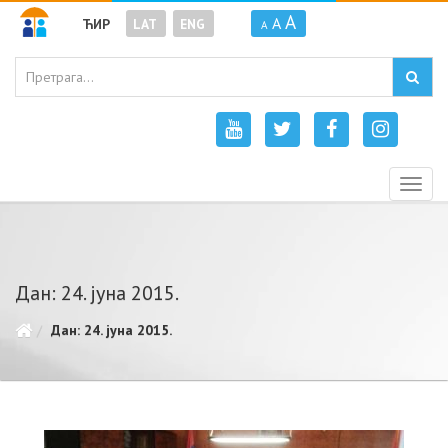
A
A
ЋИР
LAT
ENG
A
Togg
navig
Дан: 24. јуна 2015.
Дан: 24. јуна 2015.