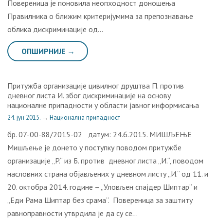
Повереница је поновила неопходност доношења
Правилника о ближим критеријумима за препознавање
облика дискриминације од…
ОПШИРНИЈЕ →
Притужба организације цивилног друштва П. против
дневног листа И. због дискриминације на основу
националне припадности у области јавног информисања
24. јун 2015.
→
Национална припадност
бр. 07-00-88/2015-02 датум: 24.6.2015. МИШЉЕЊЕ
Мишљење је донето у поступку поводом притужбе
организације „P.“ из Б. против дневног листа „И.“, поводом
насловних страна објављених у дневном листу „И.“ од 11. и
20. октобра 2014. године – „Уловљен спајдер Шиптар“ и
„Еди Рама Шиптар без срама“. Повереница за заштиту
равноправности утврдила је да су се…