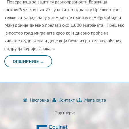
Повереница за заштиту равноправности Бранкица
Јанковић у четвртак 25. јуна хитно одлази у Прешево због
тешке ситуације на југу земље где границу између Србије и
Македоније дневно прелази око 1.000 миграната. „Прешево
је постао град миграната кроз који дневно прође на
хиљаде људи, жена и деце који беже из ратом захваћених
подручја Сирије, Ирака,…
ОПШИРНИЈЕ →
Насловна
|
Контакт
|
Мапа сајта
Партнери: