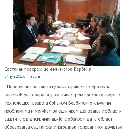
Састанак поверенице и министра Вербића
24. јун 2015.
→
Вести
Повереница за заштиту равноправности Бранкица
Јанковић разговарала је са министром просвете, науке и
технолошког развоја Срђаном Вербићем о кључним
проблемима и могућем заједничком деловању у области
заштите од дискриминације, с обзиром да је област
образовања суштинска у изградњи толерантног друштва.