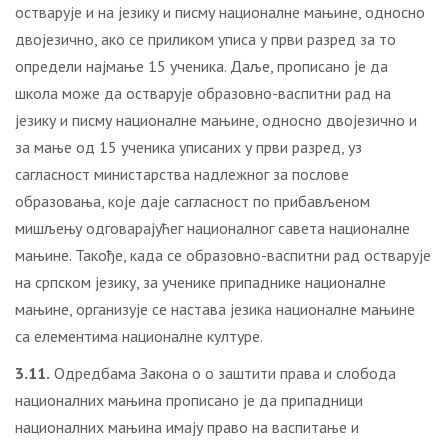
остварује и на језику и писму националне мањине, односно
двојезично, ако се приликом уписа у први разред за то
определи најмање 15 ученика. Даље, прописано је да
школа може да остварује образовно-васпитни рад на
језику и писму националне мањине, односно двојезично и
за мање од 15 ученика уписаних у први разред, уз
сагласност министарства надлежног за послове
образовања, које даје сагласност по прибављеном
мишљењу одговарајућег националног савета националне
мањине. Такође, када се образовно-васпитни рад остварује
на српском језику, за ученике припаднике националне
мањине, организује се настава језика националне мањине
са елементима националне културе.
3.11.
Одредбама Закона о о заштити права и слобода
националних мањина прописано је да припадници
националних мањина имају право на васпитање и