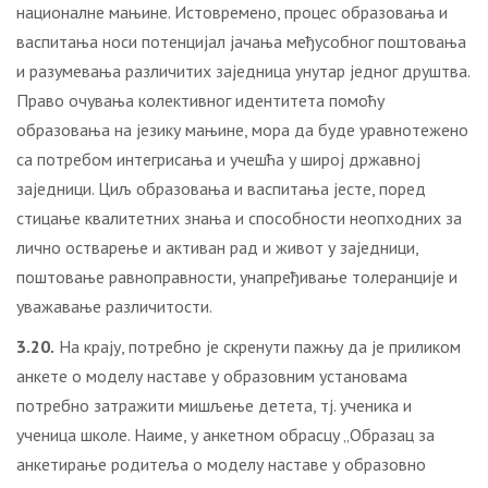
националне мањине. Истовремено, процес образовања и
васпитања носи потенцијал јачања међусобног поштовања
и разумевања различитих заједница унутар једног друштва.
Право очувања колективног идентитета помоћу
образовања на језику мањине, мора да буде уравнотежено
са потребом интегрисања и учешћа у широј државној
заједници. Циљ образовања и васпитања јесте, поред
стицање квалитетних знања и способности неопходних за
лично остварење и активан рад и живот у заједници,
поштовање равноправности, унапређивање толеранције и
уважавање различитости.
3.20.
На крају, потребно је скренути пажњу да је приликом
анкете о моделу наставе у образовним установама
потребно затражити мишљење детета, тј. ученика и
ученица школе. Наиме, у анкетном обрасцу „Образац за
анкетирање родитеља о моделу наставе у образовно