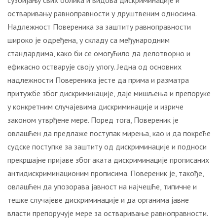
сузбијању свих облика и видова дискриминације и
остваривању равноправности у друштвеним односима.
Надлежност Повереника за заштиту равноправности
широко је одређена, у складу са међународним
стандардима, како би се омогућило да делотворно и
ефикасно остварује своју улогу. Једна од основних
надлежности Повереника јесте да прима и разматра
притужбе због дискриминације, даје мишљења и препоруке
у конкретним случајевима дискриминације и изриче
законом утврђене мере. Поред тога, Повереник је
овлашћен да предлаже поступак мирења, као и да покреће
судске поступке за заштиту од дискриминације и подноси
прекршајне пријаве због аката дискриминације прописаних
антидискриминационим прописима. Повереник је, такође,
овлашћен да упозорава јавност на најчешће, типичне и
тешке случајеве дискриминације и да органима јавне
власти препоручује мере за остваривање равноправности.