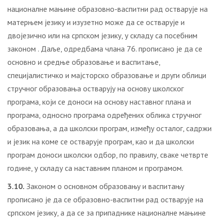
националне мањине образовно-васпитни рад остварује на
матерњем језику и изузетно може да се остварује и
двојезично или на српском језику, у складу са посебним
законом . Даље, одредбама члана 76. прописано је да се
основно и средње образовање и васпитање,
специјалистичко и мајсторско образовање и други облици
стручног образовања остварују на основу школског
програма, који се доноси на основу наставног плана и
програма, односно програма одређених облика стручног
образовања, а да школски програм, између осталог, садржи
и језик на коме се остварује програм, као и да школски
програм доноси школски одбор, по правилу, сваке четврте
године, у складу са наставним планом и програмом.
3.10.
Законом о основном образовању и васпитању
прописано је да се образовно-васпитни рад остварује на
српском језику, а да се за припаднике националне мањине