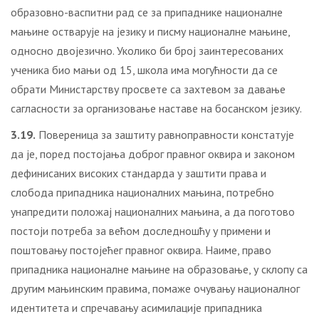
образовно-васпитни рад се за припаднике националне
мањине остварује на језику и писму националне мањине,
односно двојезично. Уколико би број заинтересованих
ученика био мањи од 15, школа има могућности да се
обрати Министарству просвете са захтевом за давање
сагласности за организовање наставе на босанском језику.
3.19.
Повереница за заштиту равноправности констатује
да је, поред постојања доброг правног оквира и законом
дефинисаних високих стандарда у заштити права и
слобода припадника националних мањина, потребно
унапредити положај националних мањина, а да поготово
постоји потреба за већом доследношћу у примени и
поштовању постојећег правног оквира. Наиме, право
припадника националне мањине на образовање, у склопу са
другим мањинским правима, помаже очувању националног
идентитета и спречавању асимилације припадника