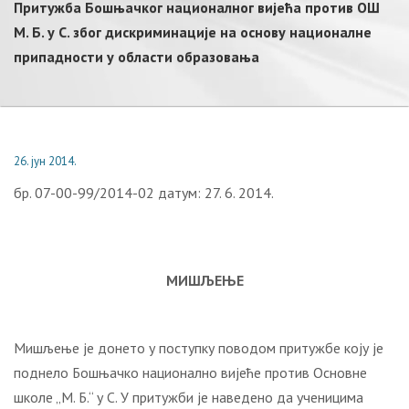
Притужба Бошњачког националног вијећа против ОШ
М. Б. у С. због дискриминације на основу националне
припадности у области образовања
26. јун 2014.
бр. 07-00-99/2014-02 датум: 27. 6. 2014.
МИШЉЕЊЕ
Мишљење је донето у поступку поводом притужбе коју је
поднело Бошњачко национално вијеће против Основне
школе „М. Б.“ у С. У притужби је наведено да ученицима