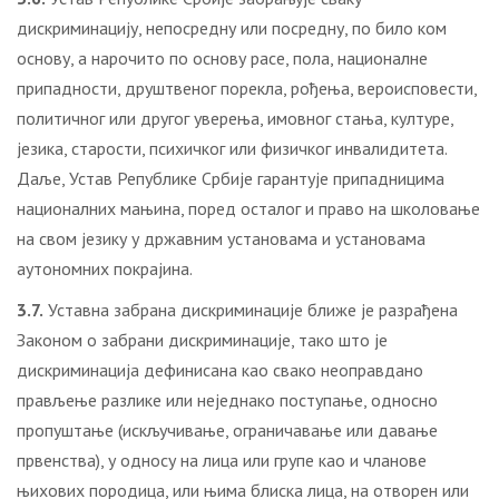
дискриминацију, непосредну или посредну, по било ком
основу, а нарочито по основу расе, пола, националне
припадности, друштвеног порекла, рођења, вероисповести,
политичног или другог уверења, имовног стања, културе,
језика, старости, психичког или физичког инвалидитета.
Даље, Устав Републике Србије гарантује припадницима
националних мањина, поред осталог и право на школовање
на свом језику у државним установама и установама
аутономних покрајина.
3.7.
Уставна забрана дискриминације ближе је разрађена
Законом о забрани дискриминације, тако што је
дискриминација дефинисана као свако неоправдано
прављење разлике или неједнако поступање, односно
пропуштање (искључивање, ограничавање или давање
првенства), у односу на лица или групе као и чланове
њихових породица, или њима блиска лица, на отворен или