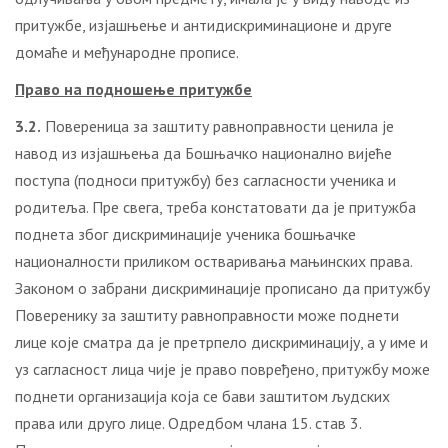
притужбе, изјашњење и антидискриминационе и друге
домаће и међународне прописе.
Право на подношење притужбе
3.2.
Повереница за заштиту равноправности ценила је
навод из изјашњења да Бошњачко национално вијеће
поступа (подноси притужбу) без сагласности ученика и
родитеља. Пре свега, треба констатовати да је притужба
поднета због дискриминације ученика бошњачке
националности приликом остваривања мањинских права.
Законом о забрани дискриминације прописано да притужбу
Поверенику за заштиту равноправности може поднети
лице које сматра да је претрпело дискриминацију, а у име и
уз сагласност лица чије је право повређено, притужбу може
поднети организација која се бави заштитом људских
права или друго лице. Одредбом члана 15. став 3.