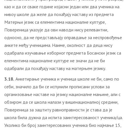
као и да се сваке године изјасни један или два ученика на
нивоу школе да желе да похађају наставу из предмета
Матерњи језик са елементима националне културе,
Повереница указује да ови наводи нису релевантни,
односно, да не представљају оправдање за неспровођење
анкете међу ученицима. Наиме, околност да деца нису
одабрала изучавање изборног предмета Босански језик са
елементима националне културе не значи да не би
одабрали да похађају наставу на матерњем језику.
3.18.
Анкетирање ученика и ученица школе не би, само по
себи, значило да би се испунили прописани услови за
организовање наставе на језику националне мањине, али с
обзиром да се школа налази у вишенационалној средини,
Повереница за заштиту равноправности је става да је
школа била дужна да испита заинтересованост ученика/ца.
Уколико би број заинтересованих ученика био најмање 15,