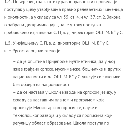
1.4.
Повереница за заштиту равноправности спровела је
поступак у циљу утврђивања правно релевантних чињеница
и околности, a у складу са чл. 35. ст. 4. и чл. 37. ст. 2. Закона
о забрани дискриминације , па је у току поступка
прибављено изјашњење С. П, в. д. директорке ОШ „М. Б.“ у С.
1.5.
У изјашњењу С. П, в. д. директорке ОШ „М. Б.“ у С,
између осталог, наведено је:
– да је општина Пријепоље мултиетничка, да у њој
живе грађани српске, муслиманске, бошњачке и других
националности и да ОШ „М. Б.“ у С. уписује све ученике
без обзира на националност;
– да се настава у школи изводи на српском језику, у
складу са наставним планом и програмом које
прописује Министарство просвете, науке и
технолошког развоја и у складу са прописима који
регулишу област образовања. Школа поступа по