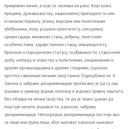
прикривен начин, а који се заснива на раси, боји коже,
прецима, држављанству, националној припадности или
етничком пореклу, језику, верским или политичким
убеђењима, полу, родном идентитету, сексуалној
оријентацији, имовном стању, рођењу, генетским
особеностима, здравственом стању, инвалидитету,
брачном и породичном статусу, осуђиваности, старосном
добу, изгледу и чланству у политичким, синдикалним и
другим организацијама и другим стварним, односно
претпостављеним личним својствима. Одредбама чл. 4.
Закона o забрани дискриминације прописано je да су сви
једнаки и уживају једнак положај и једнаку правну заштиту,
без обзира на лична својства, те да је свако дужан да
поштује начело једнакости, односно, забрану
дискриминације. Непосредна дискриминација постоји ако
се лице или група лица, због његовог односно њиховог