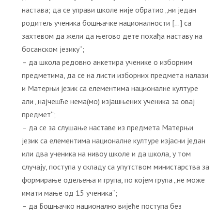
настава; да се управи школе није обратио „ни један
родитељ ученика бошњачке националности […] са
захтевом да жели да његово дете похађа наставу на
босанском језику“;
– да школа редовно анкетира ученике о изборним
предметима, да се на листи изборних предмета налази
и Матерњи језик са елементима националне културе
али „најчешће нема(мо) изјашњених ученика за овај
предмет“;
– да се за слушање наставе из предмета Матерњи
језик са елементима националне културе изјасни један
или два ученика на нивоу школе и да школа, у том
случају, поступа у складу са упутством министарства за
формирање одељења и група, по којем група „не може
имати мање од 15 ученика“;
– да Бошњачко национално вијеће поступа без