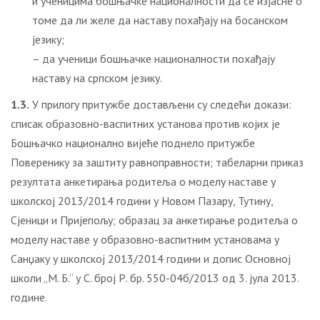
и ученицима бошњачке националности да се изјасне о
томе да ли желе да наставу похађају на босанском
језику;
– да ученици бошњачке националности похађају
наставу на српском језику.
1.3.
У прилогу притужбе достављени су следећи докази:
списак образовно-васпитних установа против којих је
Бошњачко национално вијеће поднело притужбе
Поверенику за заштиту равноправности; табеларни приказ
резултата анкетирања родитеља о моделу наставе у
школској 2013/2014 години у Новом Пазару, Тутину,
Сјеници и Пријепољу; образац за анкетирање родитеља о
моделу наставе у образовно-васпитним установама у
Санџаку у школској 2013/2014 години и допис Основној
школи „М. Б.“ у С. број Р. бр. 550-04б/2013 од 3. јула 2013.
године.