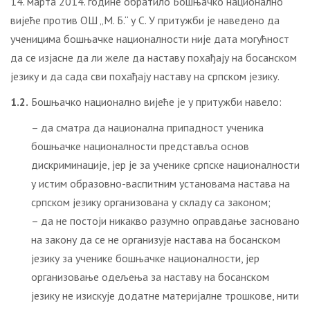
14. марта 2014. године обратило Бошњачко национално
вијеће против ОШ „М. Б.“ у С. У притужби је наведено да
ученицима бошњачке националности није дата могућност
да се изјасне да ли желе да наставу похађају на босанском
језику и да сада сви похађају наставу на српском језику.
1.2.
Бошњачко национално вијеће је у притужби навело:
– да сматра да национална припадност ученика
бошњачке националности представља основ
дискриминације, јер је за ученике српске националности
у истим образовно-васпитним установама настава на
српском језику организована у складу са законом;
– да не постоји никакво разумно оправдање засновано
на закону да се не организује настава на босанском
језику за ученике бошњачке националности, јер
организовање одељења за наставу на босанском
језику не изискује додатне материјалне трошкове, нити