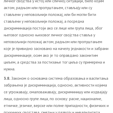
личног својства у истој или сличној ситуацији, било којим
актом, радњом или пропуштањем, стављају или су
стављени у неповољнији положај, или би могли бити
стављени у неповољнији положај, а посредна
дискриминација постоји ако се лице или група лица, због
његовог односно њиховог личног својства ставља у
неповољнији положај актом, радњом или пропуштањем
које је привидно засновано на начелу једнакости и забрани
дискриминације, осим ако је то оправдано законитим
циљем, а средства за постизање тог циља су примерена и
нужна.
3.8.
Законом о основама система образовања и васпитања
забрањена је дискриминација, односно, aктивнoсти кojимa
сe угрoжaвajу, oмaлoвaжaвajу, дискриминишу или издвajajу
лицa, oднoснo групe лицa, пo oснoву: рaснe, нaциoнaлнe,
eтничкe, jeзичкe, вeрскe или пoлнe припaднoсти, физичких и
психичких свojстaвa, смeтњи у рaзвojу и инвaлидитeтa,