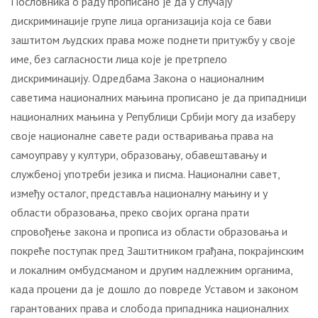
Пословника о раду прописано је да у случају
дискриминације групе лица организација која се бави
заштитом људских права може поднети притужбу у своје
име, без сагласности лица које је претрпело
дискриминацију. Одредбама Закона о националним
саветима националних мањина прописано је да припадници
националних мањина у Републици Србији могу да изаберу
своје националне савете ради остваривања права на
самоуправу у култури, образовању, обавештавању и
службеној употреби језика и писма. Национални савет,
између осталог, представља националну мањину и у
области образовања, преко својих органа прати
спровођење закона и прописа из области образовања и
покреће поступак пред Заштитником грађана, покрајинским
и локалним омбудсманом и другим надлежним органима,
када процени да је дошло до повреде Уставом и законом
гарантованих права и слобода припадника националних