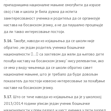
припадницима националне мањине омогућити да изразе
свој став и школа је била дужна да испита
заинтересованост ученика и родитеља да се организује
настава на босанском језику, а не да паушално процењује
да ли такво интересовање постоји.
3.16.
Такође, наводи из изјашњења да се школи није
обратио „ни један родитељ ученика бошњачке
националности … са захтевом да жели да његово дете
похађа наставу на босанском језику“ нису релевантни, ако
се има у виду чињеница да се школи обратио савет
националне мањине, што је требало да буде довољан
показатељ да постоји извесно интересовање за похађање
наставе на босанском језику.
3.17.
Што се тиче навода из изјашњења да је у школској
2013/2014 години уписан један ученик бошњачке
националности у први разред и шест ученика у пети разред,