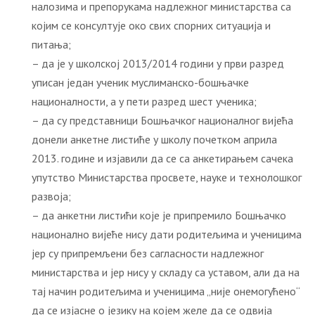
налозима и препорукама надлежног министарства са
којим се консултује око свих спорних ситуација и
питања;
– да је у школској 2013/2014 години у први разред
уписан један ученик муслиманско-бошњачке
националности, а у пети разред шест ученика;
– да су представници Бошњачког националног вијећа
донели анкетне листиће у школу почетком априла
2013. године и изјавили да се са анкетирањем сачека
упутство Министарства просвете, науке и технолошког
развоја;
– да анкетни листићи које је припремило Бошњачко
национално вијеће нису дати родитељима и ученицима
јер су припремљени без сагласности надлежног
министарства и јер нису у складу са уставом, али да на
тај начин родитељима и ученицима „није онемогућено“
да се изјасне о језику на којем желе да се одвија