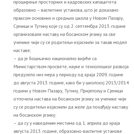
проширење просторних и кадровских капацитета
образовно – васпитних установа, што је доказано
праксом основних и средњих школа у Новом Пазару,
Сјеници и Тутину које су од 2. септембра 2013. године
организовале наставу на босанском језику за све
ученике чији су се родитељи изјаснили за такав модел
наставе;
– да је Бошњачко национално вијеће са
Министарством просвете, науке и технолошког развоја
предузело низ мера у периоду од краја 2009. године
до августа 2013. године, како би у школској 2013/2014
години у Новом Пазару, Тутину, Пријепољу и Сјеници
отпочела настава на босанском језику за ученике чији
су се родитељи изјаснили да желе да похађају наставу
на босанском језику;
– да су у наведеним местима од 1. априла до краја
августа 2013. године, образовно-васпитне установе