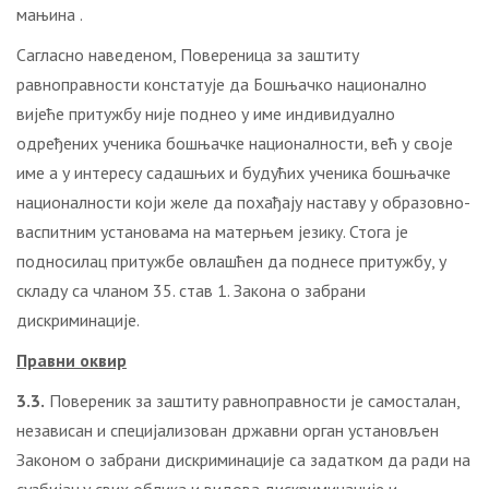
мањина .
Сагласно наведеном, Повереница за заштиту
равноправности констатује да Бошњачко национално
вијеће притужбу није поднео у име индивидуално
одређених ученика бошњачке националности, већ у своје
име а у интересу садашњих и будућих ученика бошњачке
националности који желе да похађају наставу у образовно-
васпитним установама на матерњем језику. Стога је
подносилац притужбе овлашћен да поднесе притужбу, у
складу са чланом 35. став 1. Закона о забрани
дискриминације.
Правни оквир
3.3.
Повереник за заштиту равноправности је самосталан,
независан и специјализован државни орган установљен
Законом о забрани дискриминације са задатком да ради на