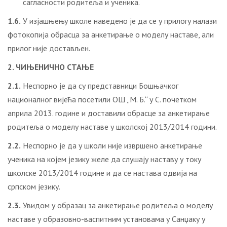
сагласности родитеља и ученика.
1.6.
У изјашњењу школе наведено је да се у прилогу налази
фотокопија обрасца за анкетирање о моделу наставе, али
прилог није достављен.
2. ЧИЊЕНИЧНО СТАЊЕ
2.1.
Неспорно је да су представници Бошњачког
националног вијећа посетили ОШ „М. Б.“ у С. почетком
априла 2013. године и доставили обрасце за анкетирање
родитеља о моделу наставе у школској 2013/2014 години.
2.2.
Неспорно је да у школи није извршено анкетирање
ученика на којем језику желе да слушају наставу у току
школске 2013/2014 године и да се настава одвија на
српском језику.
2.3.
Увидом у образац за анкетирање родитеља о моделу
наставе у образовно-васпитним установама у Санџаку у