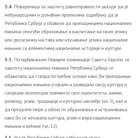
3.4.
Повереница за заштиту равноправности указује да је
међународним и домаћим прописима одређено да је
Република Србија у обавези да припадницима националних
мањина омогући образовање и васпитање на свом језику
или двојезичну наставу или изучавање језика националне
мањине са елементима националне историје и културе.
3.5.
Потврђивањем Оквирне конвенције Савета Европе за
заштиту националних мањина Република Србија се
обавезала да ствара потребне услове како би припадници
националних мањина очували и развијали своју културу и
сачували неопходне елементе свог идентитета, наиме,
религију, језик, традиције и културно наслеђе (чл. 5), као и
да предузме мере у области образовања и истраживања
како би се неговала култура, језик и вера националних
мањина и већине (чл. 12).
3.6.
Устав Републике Србије забрањује сваку