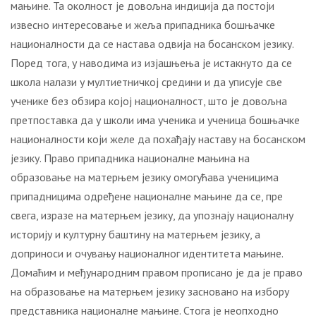
мањине. Та околност је довољна индиција да постоји
извесно интересовање и жеља припадника бошњачке
националности да се настава одвија на босанском језику.
Поред тога, у наводима из изјашњења је истакнуто да се
школа налази у мултиетничкој средини и да уписује све
ученике без обзира којој националност, што је довољна
претпоставка да у школи има ученика и ученица бошњачке
националности који желе да похађају наставу на босанском
језику. Право припадника националне мањина на
образовање на матерњем језику омогућава ученицима
припадницима одређене националне мањине да се, пре
свега, изразе на матерњем језику, да упознају националну
историју и културну баштину на матерњем језику, а
доприноси и очувању националног идентитета мањине.
Домаћим и међународним правом прописано је да је право
на образовање на матерњем језику засновано на избору
представника националне мањине. Стога је неопходно