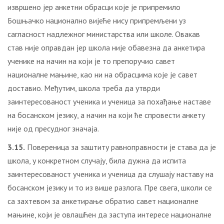
извршено јер анкетни обрасци које је припремило
Бошњачко национално вијеће нису припремљени уз
сагласност надлежног министарства или школе. Овакав
став није оправдан јер школа није обавезна да анкетира
ученике на начин на који је то препоручио савет
националне мањине, као ни на обрасцима које је савет
доставио. Међутим, школа треба да утврди
заинтересованост ученика и ученица за похађање наставе
на босанском језику, а начин на који ће спровести анкету
није од пресудног значаја.
3.15.
Повереница за заштиту равноправности је става да је
школа, у конкретном случају, била дужна да испита
заинтересованост ученика и ученица да слушају наставу на
босанском језику и то из више разлога. Пре свега, школи се
са захтевом за анкетирање обратио савет националне
мањине, који је овлашћен да заступа интересе националне