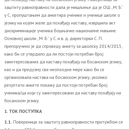
заштиту равноправности дала је мишљење да је ОШ „М. Б.“
у С, пропуштањем да анкетира ученике и ученице школе о
језику на којем желе да похађају наставу, извршила акт
дискриминације ученика бошњачке националне мањине.
Основној школи „М. Б.“ у С. и в. д. директорки С. П.
препоручено је да спроведу анкету за школску 2014/2015,
како би се утврдило да ли постоји потребан број
заинтересованих да наставу похађају на босанском језику,
као и да предузму све неопходне мере како би се
организовала настава на босанском језику, уколико
резултати анкете покажу да постоји потребан број
ученика/ца који су заинтересовани да наставу похађају на
босанском језику.
1. ТОК ПОСТУПКА
1.1.
Повереници за заштиту равноправности притужбом се