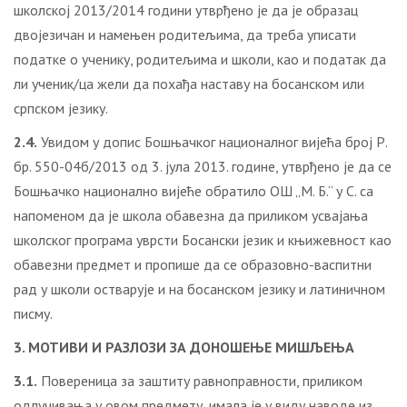
школској 2013/2014 години утврђено је да је образац
двојезичан и намењен родитељима, да треба уписати
податке о ученику, родитељима и школи, као и податак да
ли ученик/ца жели да похађа наставу на босанском или
српском језику.
2.4.
Увидом у допис Бошњачког националног вијећа број Р.
бр. 550-04б/2013 од 3. јула 2013. године, утврђено је да се
Бошњачко национално вијеће обратило ОШ „М. Б.“ у С. са
напоменом да је школа обавезна да приликом усвајања
школског програма уврсти Босански језик и књижевност као
обавезни предмет и пропише да се образовно-васпитни
рад у школи остварује и на босанском језику и латиничном
писму.
3. МОТИВИ И РАЗЛОЗИ ЗА ДОНОШЕЊЕ МИШЉЕЊА
3.1.
Повереница за заштиту равноправности, приликом
одлучивања у овом предмету, имала је у виду наводе из