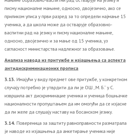
мањине образовно-васпитни рад остварује на језику и
писму националне мањине, односно, двојезично, ако се
приликом уписа у први разред за то определи најмање 15
ученика, а да школа може да остварује образовно-
васпитни рад на језику и писму националне мањине,
односно, двојезично и за мање од 15 ученика, уз
сагласност министарства надлежног за образовање.
Анализа навода из притужбе и изјашњења са аспекта
антидискриминационих прописа
3.13.
Имајући у виду предмет ове притужбе, у конкретном
случају потребно је утврдити да ли је ОШ „М. Б.“ у С.
извршила акт дискриминацие ученика и ученица бошњачке
националности пропуштањем да им омогући да се изјасне
да ли желе да слушају наставу на босанском језику.
3.14.
Повереница за заштиту равноправности разматрала
је наводе из изјашњења да анкетирање ученика није