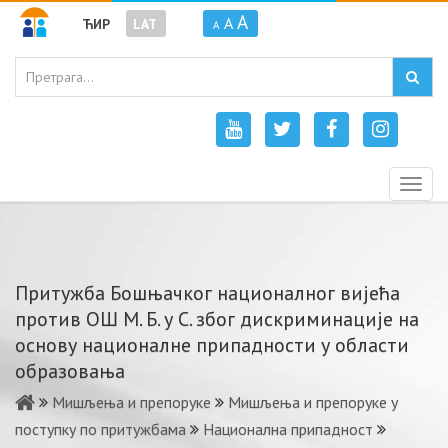
A
A
ЋИР
LAT
A
Togg
navig
Притужба Бошњачког националног вијећа
против ОШ М. Б. у С. због дискриминације на
основу националне припадности у области
образовања
Мишљења и препоруке
Мишљења и препоруке у
поступку по притужбама
Национална припадност