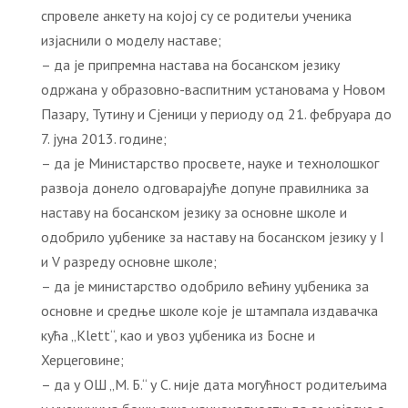
спровеле анкету на којој су се родитељи ученика
изјаснили о моделу наставе;
– да је припремна настава на босанском језику
одржана у образовно-васпитним установама у Новом
Пазару, Тутину и Сјеници у периоду од 21. фебруара до
7. јуна 2013. године;
– да је Министарство просвете, науке и технолошког
развоја донело одговарајуће допуне правилника за
наставу на босанском језику за основне школе и
одобрило уџбенике за наставу на босанском језику у I
и V разреду основне школе;
– да је министарство одобрило већину уџбеника за
основне и средње школе које је штампала издавачка
кућа „Klеtt“, као и увоз уџбеника из Босне и
Херцеговине;
– да у ОШ „М. Б.“ у С. није дата могућност родитељима