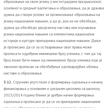
образовање на свом језику у институцијама предшколског,
основног и средњег васпитања и образовања, да је држава
дужна да створи услове за организовање образовања на
језику националне мањине, а да је, док их не обезбеди,
дужна да обезбеди двојезичну наставу или изучавање
језика националне мањине са елементима националне
историје и културе припадника националне мањине. Даље
је прописано да се за остваривање овог права може
прописати одређени минимални број ученика, с тим да тај
број може бити мањи од минималног броја ученика који је
законом прописан за обезбеђење одговарајућих облика
наставе и образовања.
3.12.
Стручним упутством о формирању одељења и начину
финансирања у основним и средњим школама за школску
2013/2014 годину ближе је уређен начин формирања
одељења и прописано је да се за припаднике националне