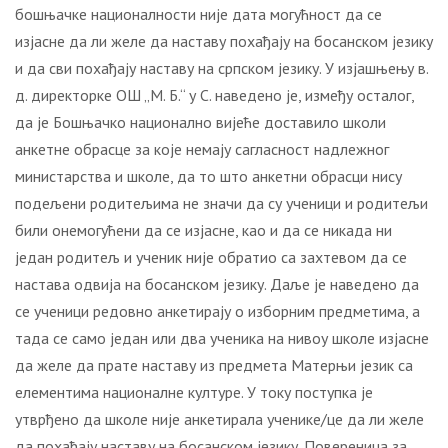
бошњачке националности није дата могућност да се
изјасне да ли желе да наставу похађају на босанском језику
и да сви похађају наставу на српском језику. У изјашњењу в.
д. директорке ОШ „М. Б.“ у С. наведено је, између осталог,
да је Бошњачко национално вијеће доставило школи
анкетне обрасце за које немају сагласност надлежног
министарства и школе, да то што анкетни обрасци нису
подељени родитељима не значи да су ученици и родитељи
били онемогућени да се изјасне, као и да се никада ни
један родитељ и ученик није обратио са захтевом да се
настава одвија на босанском језику. Даље је наведено да
се ученици редовно анкетирају о изборним предметима, а
тада се само један или два ученика на нивоу школе изјасне
да желе да прате наставу из предмета Матерњи језик са
елементима националне културе. У току поступка је
утврђено да школе није анкетирала ученике/це да ли желе
да похађају наставу на босанском језику. Повереница за