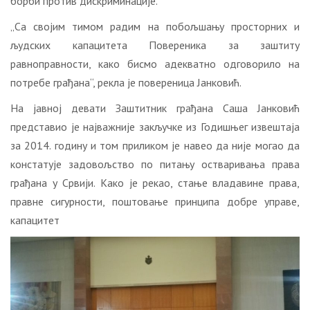
борби против дискриминације.
„Са својим тимом радим на побољшању просторних и
људских капацитета Повереника за заштиту
равноправности, како бисмо адекватно одговорило на
потребе грађана“, рекла је повереница Јанковић.
На јавној девати Заштитник грађана Саша Јанковић
представио је најважније закључке из Годишњег извештаја
за 2014. годину и том приликом је навео да није могао да
констатује задовољство по питању остваривања права
грађана у Срвији. Како је рекао, стање владавине права,
правне сигурности, поштовање принципа добре управе,
капацитет