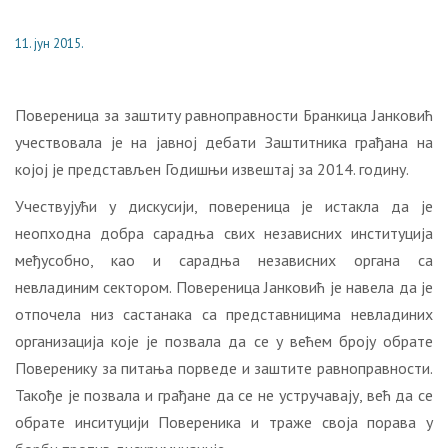
11. јун 2015.
Повереница за заштиту равноправности Бранкица Јанковић
учествовала је на јавној дебати Заштитника грађана на
којој је представљен Годишњи извештај за 2014. годину.
Учествујући у дискусији, повереница је истакла да је
неопходна добра сарадња свих независних институција
међусобно, као и сарадња независних органа са
невладиним сектором. Повереница Јанковић је навела да је
отпочела низ састанака са представницима невладиних
организација које је позвала да се у већем броју обрате
Поверенику за питања порведе и заштите равноправности.
Такође је позвала и грађане да се не устручавају, већ да се
обрате инситуцији Повереника и траже своја порава у