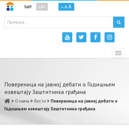
A
A
ЋИР
LAT
A
Togg
navig
Повереница на јавној дебати о Годишњем
извештају Заштитника грађана
О нама
Вести
Повереница на јавној дебати о
Годишњем извештају Заштитника грађана