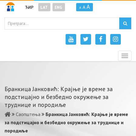
A
A
ЋИР
LAT
ENG
A
Togg
navig
Бранкица Јанковић: Крајње је време за
подстицајно и безбедно окружење за
труднице и породиље
Саопштења
Бранкица Јанковић: Крајње је време
за подстицајно и безбедно окружење за труднице и
породиље