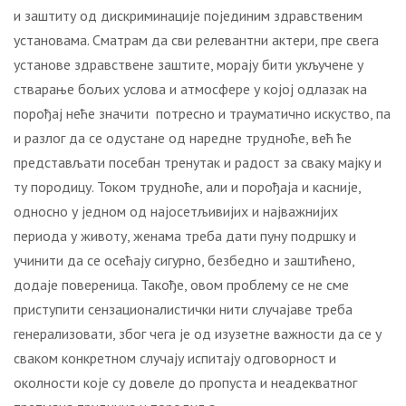
и заштиту од дискриминације појединим здравственим
установама. Сматрам да сви релевантни актери, пре свега
установе здравствене заштите, морају бити укључене у
стварање бољих услова и атмосфере у којој одлазак на
порођај неће значити потресно и трауматично искуство, па
и разлог да се одустане од наредне трудноће, већ ће
представљати посебан тренутак и радост за сваку мајку и
ту породицу. Током трудноће, али и порођаја и касније,
односно у једном од најосетљивијих и најважнијих
периода у животу, женама треба дати пуну подршку и
учинити да се осећају сигурно, безбедно и заштићено,
додаје повереница. Такође, овом проблему се не сме
приступити сензационалистички нити случајаве треба
генерализовати, због чега је од изузетне важности да се у
сваком конкретном случају испитају одговорност и
околности које су довеле до пропуста и неадекватног