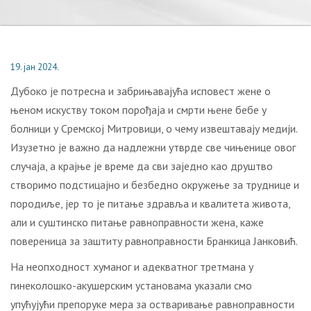
19. јан 2024.
Дубоко је потресна и забрињавајућа исповест жене о
њеном искуству током порођаја и смрти њене бебе у
болници у Сремској Митровици, о чему извештавају медији.
Изузетно је важно да надлежни утврде све чињенице овог
случаја, а крајње је време да сви заједно као друштво
створимо подстицајно и безбедно окружење за труднице и
породиље, јер то је питање здравља и квалитета живота,
али и суштинско питање равноправности жена, каже
повереница за заштиту равноправности Бранкица Јанковић.
На неопходност хуманог и адекватног третмана у
гинеколошко-акушерским установама указали смо
упућујући препоруке мера за остваривање равноправности