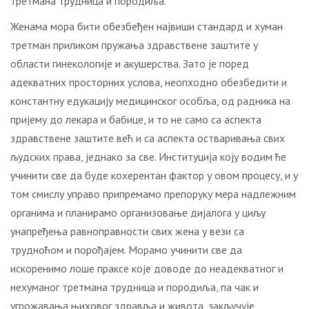
третмана трудница и породиља.
Женама мора бити обезбеђен највиши стандард и хуман
третман приликом пружања здравствене заштите у
области гинекологије и акушерства. Зато је поред
адекватних просторних услова, неопходно обезбедити и
константну едукацију медицинског особља, од радника на
пријему до лекара и бабице, и то не само са аспекта
здравствене заштите већ и са аспекта остваривања свих
људских права, једнако за све. Институција коју водим ће
учинити све да буде кохерентан фактор у овом процесу, и у
том смислу управо припремамо препоруку мера надлежним
органима и планирамо организовање дијалога у циљу
унапређења равноправности свих жена у вези са
трудноћом и порођајем. Морамо учинити све да
искоренимо лоше праксе које доводе до неадекватног и
нехуманог третмана трудница и породиља, па чак и
угрожавања њиховог здравља и живота, закључује