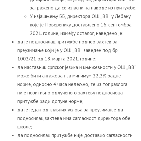
затражено да се изјасни на наводе из притужбе.
У изјашњењу ББ, директора ОШ „ВВ“ у Лебану
које је Поверенику достављено 16. септембра
2021. године, између осталог, наведено је:
да је подносилац притужбе поднео захтев за
преузимање који је у ОШ „ВВ“ заведен под бр.
1002/21 од 18. марта 2021. године;
да наставник српског језика и књижевности у ОШ „ВВ“
може бити ангажован за минимум 22,2% радне
норме, односно 4 часа недељно, те из тог разлога
није позитивно одлучено о захтеву подносиоца
притужбе ради допуне норме;
да је један од главних услова за преузимање да
подносилац захтева има сагласност директора обе
школе;
да подносилац притужбе није доставио сагласности