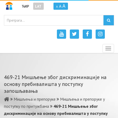
A
A
ЋИР
LAT
A
Togg
navig
469-21 Мишљење због дискриминације на
основу пребивалишта у поступку
запошљавања
Мишљења и препоруке
Мишљења и препоруке у
поступку по притужбама
469-21 Мишљење због
дискриминације на основу пребивалишта у поступку