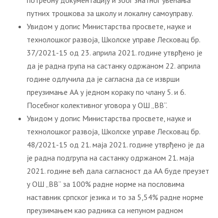
потребну документацију и због знатног увећања
путних трошкова за школу и локалну самоуправу.
Увидом у допис Министарства просвете, науке и
технолошког развоја, Школске управе Лесковац бр.
37/2021-15 од 23. априла 2021. године утврђено је
да је радна група на састанку одржаном 22. априла
године одлучила да је сагласна да се изврши
преузимање АА у једном кораку по члану 5. и 6.
Посебног колективног уговора у ОШ „ВВ“.
Увидом у допис Министарства просвете, науке и
технолошког развоја, Школске управе Лесковац бр.
48/2021-15 од 21. маја 2021. године утврђено је да
је радна подгрупа на састанку одржаном 21. маја
2021. године већ дала сагласност да АА буде преузет
у ОШ „ВВ“ за 100% радне норме на пословима
наставник српског језика и то за 5,54% радне норме
преузимањем као радника са непуном радном