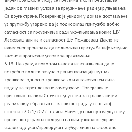
директора школе у коју се преузима а који представља
један од главних услова за преузимање ради укрупњавања.
Са друге стране, Повереник је увидом у доказе достављене
уз прутижбу утврдио да је подносилац притужбе добио
сагласност за преузимање ради укрупњавања норме ШУ
Лесковац, али не и сагласност ШУ Пожаревац. Дакле, из
наведеног произлази да подносилац притужбе није испунио
законом прописане услове за преузимање.
3.13.
На крају, а поводом навода из изјашњења да је
потребно водити рачуна о рационализацији путних
трошкова, односно трошкова који ангажовањем лица
падају на терет локалне самоуправе, Повереник је
приступио анализи Стручног упутства за организацију и
реализацију образовно – васпитног рада у основној
школској 2021/2022. години. Наиме, у поменутом упутству
прописано је радна подгрупа на нивоу школске управе
својом одлуком/препоруком упућује лице на слободно