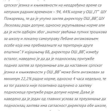
српског језика и књижевности на неодређено време са
непуним радним временом – 94,
44% норме у ОШ „
ГГ
“ ШУ
Пожаревац
, те да
је
упути
о
захтев директору ОШ „
ВВ
“, ШУ
Лесковац ради допуне, односно укрупњавања норме али
да је исти
одбијен због
„знатно
г
увећањ
а
путних трошкова
за школу и локалну самоуправу Лебане ангажовањем
особе која има пребивалиште на територији друге
општине“
.
У изјашњењу
ББ
, директора ОШ „
ВВ
“
, између
осталог, наведено је да
да је
подносилац притужбе
поднео захтев за преузимање
али
да наставник српског
језика и књижевности у
ОШ „
ВВ
“
може бити ангажован за
минимум 22,2% радне норме, односно 4 часа недељно, те
из тог разлога није позитивно одлучено о захтеву
подносиоца притужбе ради допуне норме
. Даље је
наведено да је
један од главних услова за преузимање да
п
односилац захтева
има сагласност директора обе школе
,