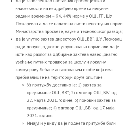
да је запослен као наставник српског језика и
књижевности на неодређено време са непуним
радним временом – 94, 44% норме у ОШ „ГГ“, ШУ
Пожаревац а да се налази на листи непотпуних норми
Министарства просвете, науке и технолошког развоја;
да је упутио захтев директору ОШ „ВВ“, ШУ Лесковац
ради допуне, односно укрупњавања норме али да је
исти као разлог за одбијање захтева навео „знатно
увећање путних трошкова за школу и локалну
самоуправу Лебане ангажовањем особе која има
пребивалиште на територији друге општине“.
Уз притужбу доставио је: 1) захтев за
преузимање ОШ „ВВ“; 2) одговор ОШ „ВВ“ од
22. марта 2021. године; 3) поновни захтев за
преузимање; 4) одговор ОШ „ВВ“ од 17. маја
2021. године.
Имајући у виду да је поднета притужбе били