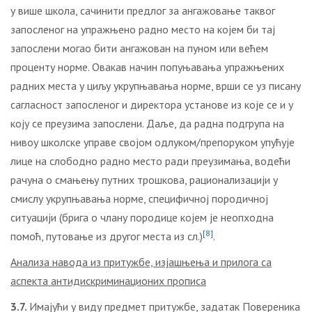
у више школа, сачинити предлог за ангажовање таквог
запосленог на упражњено радно место на којем би тај
запослени могао бити ангажован на пуном или већем
проценту норме. Овакав начин попуњавања упражњених
радних места у циљу укрупњавања норме, врши се уз писану
сагласност запосленог и директора установе из које се и у
коју се преузима запослени. Даље, да радна подгрупа на
нивоу школске управе својом одлуком/препоруком упућује
лице на слободно радно место ради преузимања, водећи
рачуна о смањењу путних трошкова, рационализацији у
смислу укрупњавања норме, специфичној породичној
ситуацији (брига о члану породице којем је неопходна
[8]
помоћ, путовање из другог места из сл.)
.
Анализа навода
из
притужбе, изјашњења и прилога са
аспекта антидискриминационих прописа
3
.7.
Имајући у виду предмет притужбе, задатак Повереника