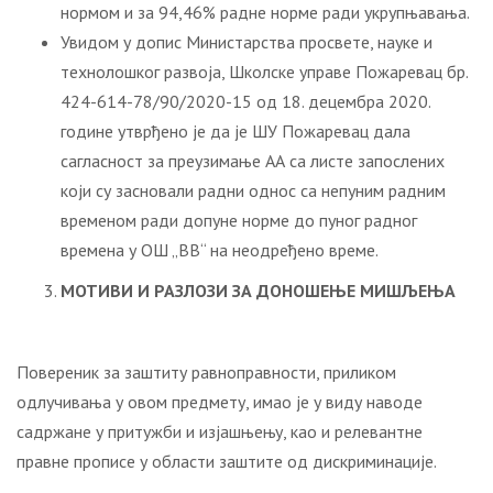
нормом и за 94,46% радне норме ради укрупњавања.
Увидом у допис Министарства просвете, науке и
технолошког развоја, Школске управе Пожаревац бр.
424-614-78/90/2020-15 од 18. децембра 2020.
године утврђено је да је ШУ Пожаревац дала
сагласност за преузимање АА са листе запослених
који су засновали радни однос са непуним радним
временом ради допуне норме до пуног радног
времена у ОШ „ВВ“ на неодређено време.
МОТИВИ И РАЗЛОЗИ ЗА ДОНОШЕЊЕ МИШЉЕЊА
Повереник за заштиту равноправности, приликом
одлучивања у овом предмету, имао је у виду наводе
садржане у притужби и изјашњењу, као и релевантне
правне прописе у области заштите од дискриминације.