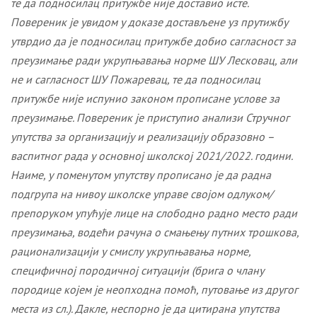
те
да подносилац притужбе није доставио
исте.
Повереник је увидом у доказе достављене уз прутижбу
утврдио да је подносилац притужбе добио сагласност за
преузимање ради укрупњавања норме ШУ Лесковац, али
не и сагласност ШУ Пожаревац, те да подносилац
притужбе није испунио законом прописане услове за
преузимање. Повереник је приступио анализи
Стручн
ог
упутств
а
за организацију и реализацију образовно –
васпитног рада у основној школској 202
1
/20
2
2. години
.
Наиме, у поменутом упутству прописано је да
радна
подгрупа на нивоу школске управе својом одлуком/
препоруком упућује лице на слободно радно место ради
преузимања, водећи рачуна о смањењу путних трошкова,
рационализацији у смислу укрупњавања норме,
специфичној породичној ситуацији (брига о члану
породице којем је неопходна помоћ, путовање из другог
места из сл.).
Дакле, неспорно је да цитирана упутства