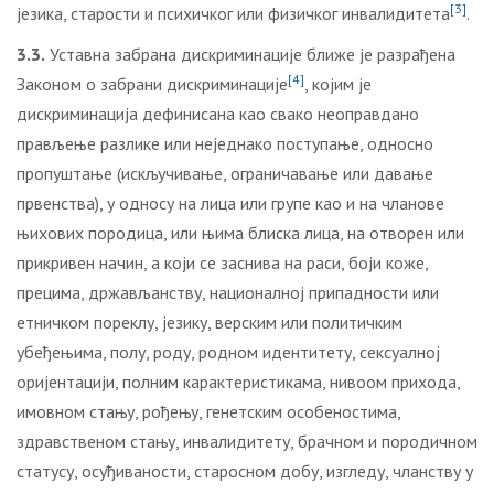
[3]
језика, старости и психичког или физичког инвалидитета
.
3.3.
Уставна забрана дискриминације ближе је разрађена
[4]
Законом о забрани дискриминације
, којим је
дискриминација дефинисана као свако неоправдано
прављење разлике или неједнако поступање, односно
пропуштање (искључивање, ограничавање или давање
првенства), у односу на лица или групе као и на чланове
њихових породица, или њима блиска лица, на отворен или
прикривен начин, а који се заснива на раси, боји коже,
прецима, држављанству, националној припадности или
етничком пореклу, језику, верским или политичким
убеђењима, полу, роду, родном идентитету, сексуалној
оријентацији, полним карактеристикама, нивоом прихода,
имовном стању, рођењу, генетским особеностима,
здравственом стању, инвалидитету, брачном и породичном
статусу, осуђиваности, старосном добу, изгледу, чланству у