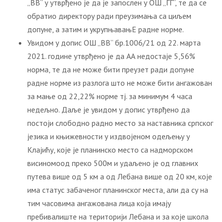
„ВВ“ у утврђено је да је запослен у ОШ „ГГ“, те да се
обратио директору ради преузимања са циљем
допуне, а затим и укрупњавањЕ радне норме.
Увидом у допис ОШ „ВВ“ бр.1006/21 од 22. марта
2021. године утврђено је да АА недостаје 5,56%
норма, те да не може бити преузет ради допуне
радне норме из разлога што не може бити ангажован
за мање од 22,22% норме тј. за минимум 4 часа
недељно. Даље је увидом у допис утврђено да
постоји слободно радно место за наставника српског
јeзика и књижевности у издвојеном одељењу у
Клајићу, које је планинско место са надморском
висиномоод преко 500м и удаљено је од главних
путева више од 5 км а од Лебана више од 20 км, које
има статус забаченог планинског места, али да су на
тим часовима ангажована лица која имају
пребивалиште на територији Лебана и за које школа