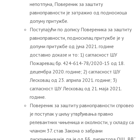
непотпуна, Повереник за заштиту
равноправности је затражио од подносиоца
допуну притужбе.
Поступајући по допису Повереника за заштиту
равноправности, подносилац притужбе је у
допуни притужбе од јуна 2021. године
доставио доказе и то: 1) сагласност ШУ
Пожаревац бр. 424-614-78/2020-15 од 18.
децембра 2020. године; 2) сагласност ШУ
Лесковац од 23. априла 2021. године; 3)
сагласност ШУ Лесковац од 21. маја 2021.
године.
Повереник за заштиту равноправности спровео
је поступак у циљу утврђивања правно
релевантних чињеница и околности, у складу са
чланом 37. став Закона о забрани
дискриминације, па је од ББ, директора ОШ „ВВ“