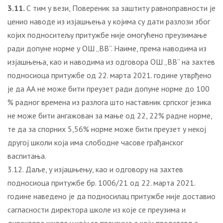
3.11.
С тим у вези, Повереник за заштиту равноправности је
ценио наводе из изјашњења у којима су дати разлози због
којих подноситељу притужбе није омогућено преузимање
ради допуне норме у ОШ „ВВ“. Наиме, према наводима из
изјашњења, као и наводима из одговора ОШ „ВВ“ на захтев
подносиоца притужбе од 22. марта 2021. године утврђено
је да АА не може бити преузет ради допуне норме до 100
% радног времена из разлога што наставник српског језика
не може бити ангажован за мање од 22, 22% радне норме,
те да за спорних 5,56% норме може бити преузет у некој
другој школи која има слободне часове грађанског
васпитања.
3.12. Даље, у изјашњењу, као и одговору на захтев
подносиоца притужбе бр. 1006/21 од 22. марта 2021.
године наведено је да подносилац притужбе није доставио
сагласности директора школе из које се преузима и