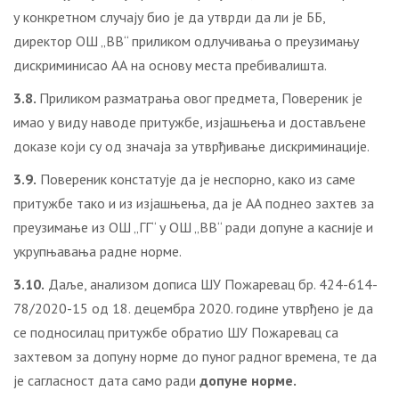
у конкретном случају био је да утврди да ли је ББ,
директор ОШ „ВВ“ приликoм одлучивања о преузимању
дискриминисао АА на основу места пребивалишта.
3
.8.
Приликом разматрања овог предмета, Повереник је
имао у виду наводе притужбе, изјашњења и достављене
доказе који су од значаја за утврђивање дискриминације.
3.9.
Повереник констатује да је неспорно, како из саме
притужбе тако и из изјашњења, да је АА поднео захтев за
преузимање из ОШ „ГГ“ у ОШ „ВВ“ ради допуне а касније и
укрупњавања радне норме.
3.10.
Даље, анализом дописа ШУ Пожаревац бр. 424-614-
78/2020-15 од 18. децембра 2020. године утврђено је да
се подносилац притужбе обратио ШУ Пожаревац са
захтевом за допуну норме до пуног радног времена, те да
је сагласност дата само ради
допуне норме.