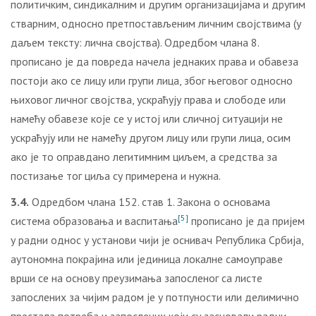
политичким, синдикалним и другим организацијама и другим
стварним, односно претпостављеним личним својствима (у
даљем тексту: лична својства). Одредбом члана 8.
прописано је да повреда начела једнаких права и обавеза
постоји ако се лицу или групи лица, због његовог односно
њиховог личног својства, ускраћују права и слободе или
намећу обавезе које се у истој или сличној ситуацији не
ускраћују или не намећу другом лицу или групи лица, осим
ако је то оправдано легитимним циљем, а средства за
постизање тог циља су примерена и нужна.
3.4.
Одредбом члана 152. став 1. Закона о основама
[5]
система образовања и васпитања
прописано је да пријем
у радни однос у установи чији је оснивач Република Србија,
аутономна покрајина или јединица локалне самоуправе
врши се на основу преузимања запосленог са листе
запослених за чијим радом је у потпуности или делимично