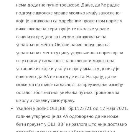
нема додатне путне трошкове. Даље, да ће радне
подгрупе школске управе уколико имају запосленог
који је ангажован са одређеним процентом норме у
више школа на територије те школске управе
сачинити предлог за његово ангажовање на
упражњено место. Овакав начин попуњавања
упражњених места у циљу укрупњавања норме врши
се уз писану сагласност запосленог и директора
установе из које и у коју се преузима, а у допису је
наведено да АА не поседује иста. На крају, да не
може да потпише сагласност за преузимање између
осталог због знатног увећања путних трошкова за
школу и локалну самоуправу.
Увидом у допис ОШ „ВВ“ бр.1122/21 од 17. маја 2021.
године утврђено је да АА одговорено да не може
бити преузет у ОШ „ВВ“ из разлога што није доставио