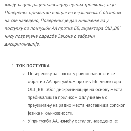
имају за циљ рационализацију путних трошкова, те је
Повереник прихватио наводе из изјашњења.
С обзиром
на све наведено, Повереник је дао мишљење да у
поступку по притужби АА
против
ББ
, директор
а
ОШ „
ВВ
“
нису повређене одредбе Закона о забрани
дискримин
а
ције.
ТОК ПОСТУПКА
Поверенику за заштиту равноправности се
обратио АА притужбом против ББ, директора
ОШ „ВВ“ због дискриминације на основу места
пребивалишта приликoм одлучивања о
преузимању на радно места наставника српског
језика и књижевности.
У притужби АА, између осталог, наведено је: