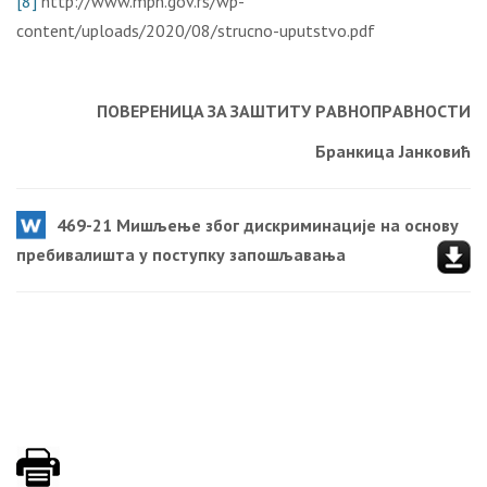
[8]
http://www.mpn.gov.rs/wp-
content/uploads/2020/08/strucno-uputstvo.pdf
ПOВEРEНИЦA ЗA ЗAШTИTУ РAВНOПРAВНOСTИ
Брaнкицa Jaнкoвић
469-21 Мишљење због дискриминације на основу
пребивалишта у поступку запошљавања