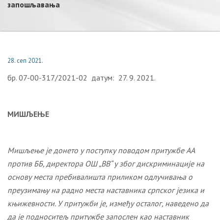
запошљавања
28. сеп 2021.
бр. 07-00-317/2021-02 датум: 27. 9. 2021.
М
ИШЉЕЊЕ
Мишљење је донето у поступку поводом притужбе
AA
против
ББ
, директора ОШ „
ВВ
“ у због дискриминације на
основу места пребивалишта
приликoм
одлучивања о
преузимању
на радно места наставника српског језика и
књижевности.
У притужби је, између осталог, наведено да
да је
подноситељ притужбе
запослен као наставник