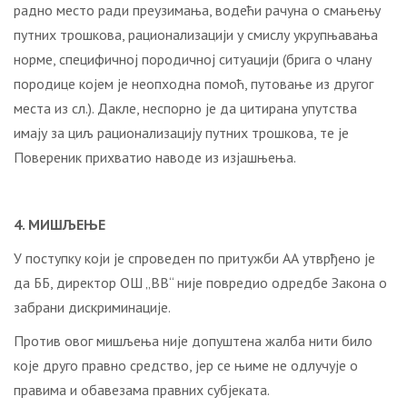
радно место ради преузимања, водећи рачуна о смањењу
путних трошкова, рационализацији у смислу укрупњавања
норме, специфичној породичној ситуацији (брига о члану
породице којем је неопходна помоћ, путовање из другог
места из сл.). Дакле, неспорно је да цитирана упутства
имају за циљ рационализацију путних трошкова, те је
Повереник прихватио наводе из изјашњења.
4.
МИШЉЕЊЕ
У поступку који је спроведен по притужби АА утврђено је
да ББ, директор ОШ „ВВ“ није повредио одредбе Закона о
забрани дискриминације.
Против овог мишљења није допуштена жалба нити било
које друго правно средство, јер се њиме не одлучује о
правима и обавезама правних субјеката.