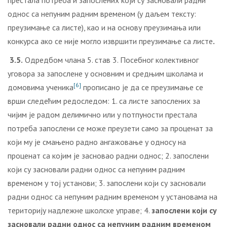
престала потреба и запослених који су засновали радни
однос са непуним радним временом (у даљем тексту:
преузимање са листе), као и на основу преузимања или
конкурса ако се није могло извршити преузимање са листе
.
3.5.
Одредбом члана 5. став 3. Посебног колективног
уговора за запослене у основним и средњим школама и
[6]
домовима ученика
прописано је да се преузимање се
врши следећим редоследом: 1. са листе запослених за
чијим је радом делимично или у потпуности престала
потреба запослени се може преузети само за проценат за
који му је смањено радно ангажовање у односу на
проценат са којим је засновао радни однос; 2. запослени
који су засновали радни однос са непуним радним
временом у тој установи; 3. запослени који су засновали
радни однос са непуним радним временом у установама на
територију надлежне школске управе; 4.
запослени који су
засновали радни однос са непуним радним временом