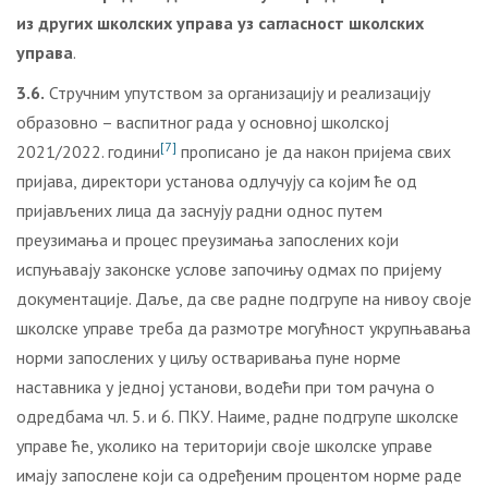
из других школских управа уз сагласност школских
управа
.
3.6.
Стручним упутством за организацију и реализацију
образовно – васпитног рада у основној школској
[7]
2021/2022. години
прописано је да након пријема свих
пријава, директори установа одлучују са којим ће од
пријављених лица да заснују радни однос путем
преузимања и процес преузимања запослених који
испуњавају законске услове започињу одмах по пријему
документације. Даље, да све радне подгрупе на нивоу своје
школске управе треба да размотре могућност укрупњавања
норми запослених у циљу остваривања пуне норме
наставника у једној установи, водећи при том рачуна о
одредбама чл. 5. и 6. ПКУ. Наиме, радне подгрупе школске
управе ће, уколико на територији своје школске управе
имају запослене који са одређеним процентом норме раде