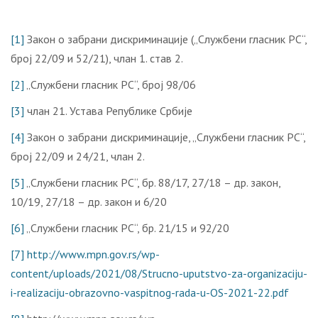
[1]
Закон о забрани дискриминације („Службени гласник РС“,
број 22/09 и 52/21), члан 1. став 2.
[2]
„Службени гласник РС“, број 98/06
[3]
члан 21. Устава Републике Србије
[4]
Закон о забрани дискриминације, „Службени гласник РС“,
број 22/09 и 24/21, члан 2.
[5]
„Службени гласник РС“, бр. 88/17, 27/18 – др. закон,
10/19, 27/18 – др. закон и 6/20
[6]
„Службени гласник РС“, бр. 21/15 и 92/20
[7]
http://www.mpn.gov.rs/wp-
content/uploads/2021/08/Strucno-uputstvo-za-organizaciju-
i-realizaciju-obrazovno-vaspitnog-rada-u-OS-2021-22.pdf