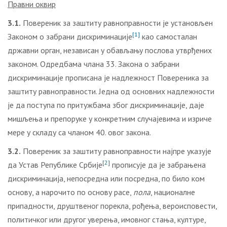
Правни оквир
3.1.
Повереник за заштиту равноправности је установљен
[1]
Законом о забрани дискриминације
као самосталан
државни орган, независан у обављању послова утврђених
законом. Одредбама члана 33. Закона о забрани
дискриминације прописана је надлежност Повереника за
заштиту равноправности. Једна од основних надлежности
је да поступа по притужбама због дискриминације, даје
мишљења и препоруке у конкретним случајевима и изриче
мере у складу са чланом 40. овог закона.
3.2.
Повереник за заштиту равноправности најпре указује
[2]
да Устав Републике Србије
прописује да је забрањена
дискриминација, непосредна или посредна, по било ком
основу, а нарочито по основу расе,
пола
, националне
припадности, друштвеног порекла, рођења, вероисповести,
политичког или другог уверења, имовног стања, културе,