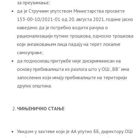
за преузимање;
да је Стручним упутством Министарства просвете
153-00-10/2021-01 од 20. августа 2021. године јасно
наведено да је потребно водити рачуна о
рационализацији путних трошкова, односно трошкова
који ангажовањем лица падају на терет локалне
самоуправе;
да подносилац притужбе није дискриминисан на
основу пребивалишта из разлога што у ОШ „ВВ“ има
запослених који имају пребивалиште на територији
других општина.
ЧИЊЕНИЧНО СТАЊЕ
Увидом у захтеве који је АА упутио ББ, директору ОШ