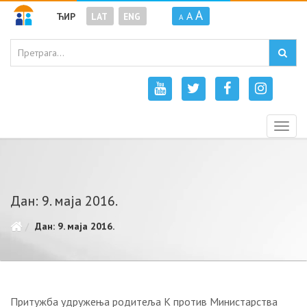
A
A
ЋИР
LAT
ENG
A
Togg
navig
Дан: 9. маја 2016.
Дан: 9. маја 2016.
Притужба удружења родитеља К против Министарства