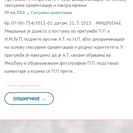
сексуалне оријентације и говора мржње
09. мај 2016.
→
Сексуална оријентација
бр. 07-00-734/2015-02 датум: 21. 3. 2015. МИШЉЕЊЕ
Мишљење је донето у поступку по притужби П.П. и
И.М.Љ.П, поднете против А.Т. из Н.П, због дискриминације
на основу сексуалне оријентације и родног идентитета. У
притужби је наведено да је А.Т. својим објавама на
Фејсбуку и објављивањем фотографије П.П, подстакао
коментаре у којима се П.П. прети…
Јавно информисање
ОПШИРНИЈЕ →