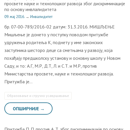
просвете науке и технолошког развоја због дискриминације
по основу инвлалидитета
09. мај 2016.
→
Инвалидитет
бр. 07-00-789/2016-02 датум: 31.3.2016. МИШЉЕЊЕ
Мишљење је донето у поступку поводом притужбе
удружења родитеља К, поднету у име законских
заступника шесторо деце са сметњама у развоју, која
похађају предшколску установу и основну школу у Новом
Саду, и то: А.Г, М.Р, Д.Т, Л. и С.Т. и М.Р, против
Министарства просвете, науке и технолошког развоја.
Притужба је…
Образовање и стручно усавршавање
ОПШИРНИЈЕ →
Притужба П. П. против А. Т. због дискриминације по основу