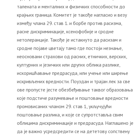
талената и менталних и физичких способности до
крајњих граница. Комитет је такође нагласио и везу
између члана 29. став 1. и борбе против расизма,
расне дискриминације, ксенофобије и сродне
нетолеранције. Такође је истакнуто да расизам и
сродне појаве цветају тамо где постоји незнање,
неосновани страхови од расних, етничких, верских,
културних и језичких или других облика разлике,
искоришћавање предрасуда, или учење или ширење
искривљених вредности. Поуздан и трајан лек за све
ове пропусте јесте обезбеђивање таквог образовања
које подстиче разумевање и поштовање вредности
промовисаних чланом 29. став 1, укључујући
поштовање разлика, и које се супротставља свим
облицима дискриминације и предрасуда. Наглашено је
да је важно усредсредити се на дететову сопствену