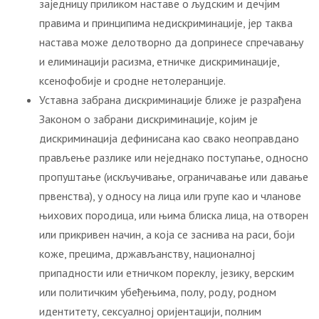
заједницу приликом наставе о људским и дечјим
правима и принципима недискриминације, јер таква
настава може делотворно да допринесе спречавању
и елиминацији расизма, етничке дискриминације,
ксенофобије и сродне нетолеранције.
Уставна забрана дискриминације ближе је разрађена
Законом о забрани дискриминације, којим је
дискриминација дефинисана као свако неоправдано
прављење разлике или неједнако поступање, односно
пропуштање (искључивање, ограничавање или давање
првенства), у односу на лица или групе као и чланове
њихових породица, или њима блиска лица, на отворен
или прикривен начин, а која се заснива на раси, боји
коже, прецима, држављанству, националној
припадности или етничком пореклу, језику, верским
или политичким убеђењима, полу, роду, родном
идентитету, сексуалној оријентацији, полним