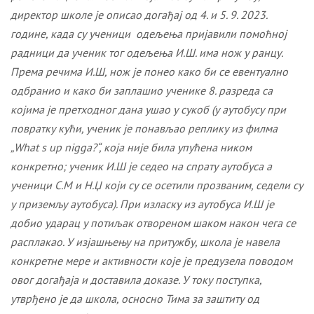
директор школе је
описао догађај од 4. и 5. 9. 2023.
године, када су
ученици одељења пријавили помоћној
радници да ученик тог одељења И.Ш. има нож у ранцу.
Према речима И.Ш, нож је понео како би се евентуално
одбранио и како би заплашио ученике 8. разреда са
којима је претходног дана ушао у сукоб (у аутобусу при
повратку кући, ученик је понављао реплику из филма
„What s up nigga?“,
која није била упућена ником
конкретно; ученик И.Ш је седео на спрату аутобуса а
ученици С.М и Н.Џ који су се осетили прозваним, седели су
у приземљу аутобуса). При изласку из аутобуса И.Ш је
добио ударац у потиљак отвореном шаком након чега се
расплакао.
У изјашњењу на притужбу, школа је навела
конкретне мере и активности које је предузела поводом
овог догађаја и доставила доказе. У току поступка,
утврђено је да школа, осносно
Тима за заштиту од