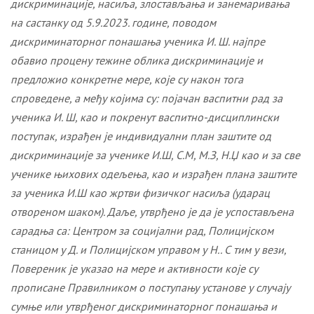
дискриминације, насиља, злостављања и занемаривања
на састанку од 5.9.2023. године, п
оводом
дискриминаторног понашања ученика И. Ш.
најпре
обавио процену тежине облика дискриминације и
предложио конкретне мере, које су након тога
спроведене, а међу којима су: појачан васпитни рад за
ученика
И. Ш,
као и покренут
васпитно-дисциплински
поступак, израђен је индивидуални план заштите
од
дискриминације за ученике И.Ш, С.М, М.З, Н.Џ као и за све
ученике њихових одељења, као и израђен плана заштите
за ученика И.Ш као жртви физичког насиља (ударац
отвореном шаком). Даље, утврђено је да је
успостављена
сарадња са: Центром за социјални рад, Полицијском
станицом у Д. и Полицијском управом у Н.
.
С тим у вези,
Повереник је указао на мере и активности које су
прописане Правилником о поступању установе у случају
сумње или утврђеног дискриминаторног понашања и