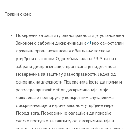
Правни оквир
Повереник за заштиту равноправности је установљен
[2]
Законом о забрани дискриминације
као самосталан
државни орган, независан у обављању послова
утврђених законом. Одредбама члана 33. Закона о
забрани дискриминације прописана је надлежност
Повереника за заштиту равноправности. Једна од
основних надлежности Повереника јесте да прима и
разматра притужбе због дискриминације, даје
мишљења и препоруке у конкретним случајевима
дискриминације и изриче законом утврђене мере.
Поред тога, Повереник је овлашћен да покреће
судске поступке за заштиту од дискриминације и
подноси захтеве за покретање прекршајног поступка