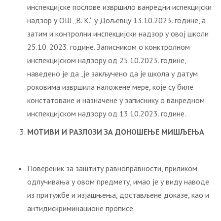
инспекцијске послове извршило ванредни испекцијски
надзор у ОШ „В. К.“ у Дољевцу 13.10.2023. године, а
затим и контролни инспекцијски надзор у овој школи
25.10. 2023. године. Записником о конктролном
инспекцијском надзору од 25.10.2023. године,
наведено је да „је закључено да је школа у датум
роковима извршила наложене мере, које су биле
констатоване и назначене у записнику о ванредном
инспекцијском надзору од 13.10.2023. године.
МОТИВИ И РАЗЛОЗИ ЗА ДОНОШЕЊЕ МИШЉЕЊА
Повереник за заштиту равноправности, приликом
одлучивања у овом предмету, имао је у виду наводе
из притужбе и изјашњења, достављене доказе, као и
антидискриминационе прописе.