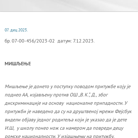
07. дец 2023.
бр. 07-00-456/2023-02 датум: 7.12.2023.
МИШЉЕЊЕ
Мишљење је донето у поступку поводом притужбе коју
je
поднеo
AA
, изјављену против ОШ „В. К.“, Д., због
дискриминације на основу националне припадности. У
притужби је наведено да су на друштвеној мрежи Фејсбук
видели објаву једног родитеља који је указао да је дете
И.Ш, у школу понео нож са намером да повреди децу
ромске националности.
У изјашњењу
на притужбу,