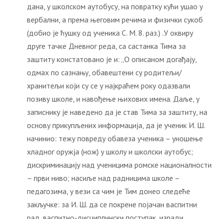
дана, у школском аутобусу, на повратку кући ушао у
вербални, а према његовим речима и физички сукоб
(добио је ћушку од ученика С. М. 8. раз.) .У оквиру
друге тачке Дневног реда, са састанка Тима за
заштиту констатовано је и: „О описаном догађају,
одмах по сазнању, обавештени су родитељи/
хранитељи који су се у најкраћем року одазвали
позиву школе, и навођење њихових имена. Даље, у
записнику је наведено да је став Тима за заштиту, на
основу прикупљених информација, да је ученик И. Ш.
начинио: тежу повреду обавеза ученика – уношење
хладног оружја (нож) у школу и школски аутобус;
дискриминацију над ученицима ромске националности
– први ниво; насиље над радницима школе –
педагозима, у вези са чим је Тим донео следеће
закључке: за И. Ш. да се покрене појачан васпитни
рад, васпитно-дисциплински поступак, изради