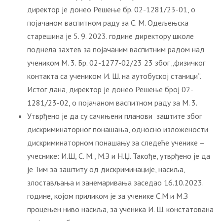
директор је донео Решење бр. 02-1281/23-01, о
појачаном васпитном раду за С. М. Одељењска
старешина је 5. 9. 2023. године директору школе
поднела захтев за појачаним васпитним радом над
учеником М. 3. Бр. 02-1277-02/23 23 због „физичког
контакта са учеником И. Ш. на аутобуској станици“.
Истог дана, директор је донео Решење број 02-
1281/23-02, о појачаном васпитном раду за М. 3.
Утврђено је да су сачињени планови заштите због
дискриминаторног понашања, односно изложености
дискриминаторном понашању за следеће ученике –
учеснике: И.Ш, С. М., М.З и Н.Џ. Такође, утврђено је да
је Тим за заштиту од дискриминације, насиља,
злостављања и занемаривања заседао 16.10.2023.
године, којом приликом је за ученике С.М и М.З
процењен ниво насиља, за ученика И. Ш. констатована