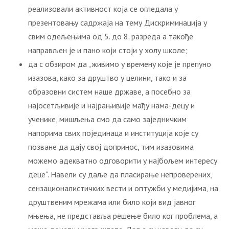
реализовали активност која се огледала у
презентовању садржаја на тему Дискриминација у
свим одељењима од 5. до 8. разреда а такође
направљен је и пано који стоји у холу школе;
да с обзиром да „живимо у времену које је препуно
изазова, како за друштво у целини, тако и за
образовни систем наше државе, а посебно за
најосетљивије и најрањивије мађу нама-децу и
ученике, мишљења смо да само заједничким
напорима свих појединаца и институција које су
позване да дају свој допринос, тим изазовима
можемо адекватно одговорити у најбољем интересу
деце“. Навели су даље да пласирање непроверених,
сензационалистичких вести и оптужби у медијима, на
друштвеним мрежама или било који вид јавног
мњења, не представља решење било ког проблема, а