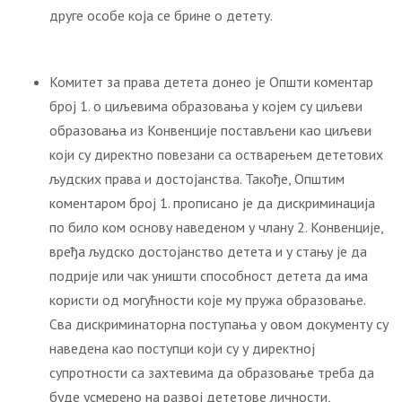
друге особе која се брине о детету.
Комитет за права детета донео је Општи коментар
број 1. о циљевима образовања у којем су циљеви
образовања из Конвенције постављени као циљеви
који су директно повезани са остварењем дететових
људских права и достојанства. Такође, Општим
коментаром број 1. прописано је да дискриминација
по било ком основу наведеном у члану 2. Конвенције,
вређа људско достојанство детета и у стању је да
подрије или чак уништи способност детета да има
користи од могућности које му пружа образовање.
Сва дискриминаторна поступања у овом документу су
наведена као поступци који су у директној
супротности са захтевима да образовање треба да
буде усмерено на развој дететове личности,