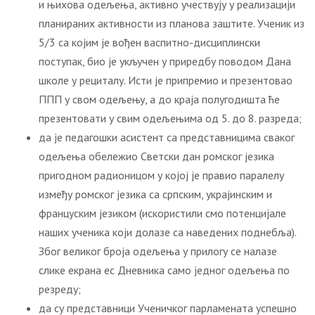
и њихова одељења, активно учествују у реализацији
планираних активности из планова заштите. Ученик из
5/3 са којим је вођен васпитно-дисциплински
поступак, био је укључен у приредбу поводом Дана
школе у рециталу. Исти је припремио и презентовао
ППП у свом одељењу, а до краја полугодишта ће
презентовати у свим одељењима од 5. до 8. разреда;
да је педагошки асистент са представницима сваког
одељења обележио Светски дан ромског језика
пригодном радионицом у којој је правио паралелу
између ромског језика са српским, украјинским и
француским језиком (искористили смо потенцијале
наших ученика који долазе са наведених поднебља).
Због великог броја одељења у прилогу се налазе
слике екрана ес Дневника само једног одељења по
резреду;
да су представници Ученичког парламената успешно