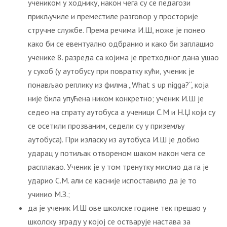
учеником у ходнику, након чега су се педагози
прикључиле и преместиле разговор у просторије
стручне службе. Према речима И.Ш, ноже је понео
како би се евентуално одбранио и како би заплашио
ученике 8. разреда са којима је претходног дана ушао
у сукоб (у аутобусу при повратку кући, ученик је
понављао реплику из филма „What s up nigga?“, која
није била упућена ником конкретно; ученик И.Ш је
седео на спрату аутобуса а ученици С.М и Н.Џ који су
се осетили прозваним, седели су у приземљу
аутобуса). При изласку из аутобуса И.Ш је добио
ударац у потиљак отвореном шаком након чега се
расплакао. Ученик је у том тренутку мислио да га је
ударио С.М. али се касније испоставило да је то
учинио М.З.;
да је ученик И.Ш ове школске године тек прешао у
школску зграду у којој се остварује настава за