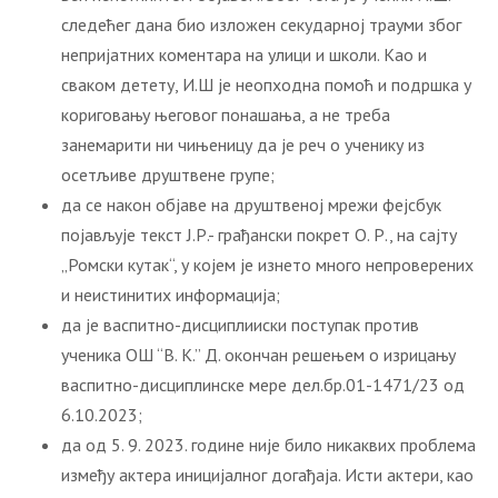
следећег дана био изложен секударној трауми због
непријатних коментара на улици и школи. Као и
сваком детету, И.Ш је неопходна помоћ и подршка у
кориговању његовог понашања, а не треба
занемарити ни чињеницу да је реч о ученику из
осетљиве друштвене групе;
да се након објаве на друштвеној мрежи фејсбук
појављује текст Ј.Р.- грађански покрет О. Р., на сајту
„Ромски кутак“, у којем је изнето много непроверених
и неистинитих информација;
да је васпитно-дисциплииски поступак против
ученика ОШ “В. К.” Д. окончан решењем о изрицању
васпитно-дисциплинске мере дел.бр.01-1471/23 од
6.10.2023;
да од 5. 9. 2023. године није било никаквих проблема
између актера иницијалног догађаја. Исти актери, као