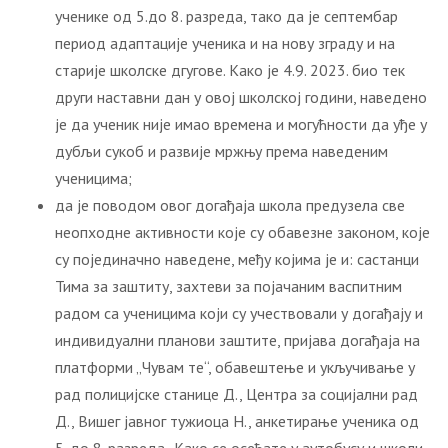
ученике од 5.до 8. разреда, тако да је септембар
период адаптације ученика и на нову зграду и на
старије школске дгугове. Како је 4.9. 2023. био тек
други наставни дан у овој школској години, наведено
је да ученик није имао времена и могућности да уђе у
дубљи сукоб и развије мржњу према наведеним
ученицима;
да је поводом овог дoгађаја школа предузела све
неопходне активности које су обавезне законом, које
су појединачно наведене, међу којима је и: састанци
Тима за заштиту, захтеви за појачаним васпитним
радом са ученицима који су учествовали у догађају и
индивидуални планови заштите, пријава догађаја на
платформи „Чувам те“, обавештење и укључивање у
рад полицијске станице Д., Центра за социјални рад
Д., Вишег јавног тужиоца Н., анкетирање ученика од