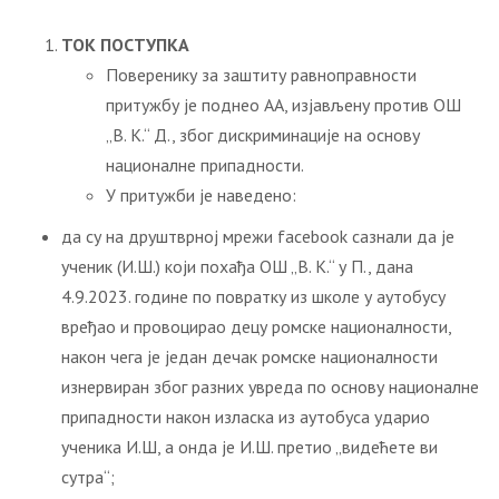
ТОК ПОСТУПКА
Поверенику за заштиту равноправности
притужбу је поднео AA, изјављену против ОШ
„В. К.“ Д., због дискриминације на основу
националне припадности.
У притужби је наведено:
да су на друштврној мрежи facebook сазнали да је
ученик (И.Ш.) који похађа ОШ „В. К.“ у П., дана
4.9.2023. године по повратку из школе у аутобусу
вређао и провоцирао децу ромске националности,
након чега је један дечак ромске националности
изнервиран због разних увреда по основу националне
припадности након изласка из аутобуса ударио
ученика И.Ш, а онда је И.Ш. претио „видећете ви
сутра“;