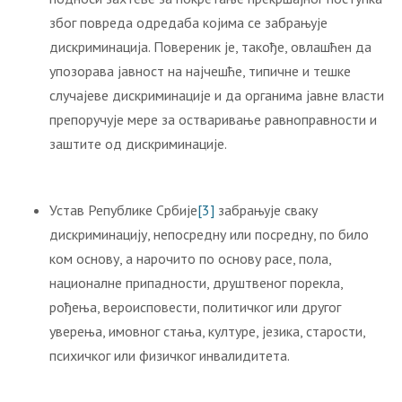
због повреда одредаба којима се забрањује
дискриминација. Повереник је, такође, овлашћен да
упозорава јавност на најчешће, типичне и тешке
случајеве дискриминације и да органима јавне власти
препоручује мере за остваривање равноправности и
заштите од дискриминације.
Устав Републике Србије
[3]
забрањује сваку
дискриминацију, непосредну или посредну, по било
ком основу, а нарочито по основу расе, пола,
националне припадности, друштвеног порекла,
рођења, вероисповести, политичког или другог
уверења, имовног стања, културе, језика, старости,
психичког или физичког инвалидитета.