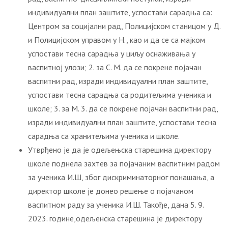
индивидуални план заштите, успостави сарадња са:
Центром за социјални рад, Полицијском станицом у Д.
и Полицијском управом у Н., као и да се са мајком
успостави тесна сарадња у циљу оснаживања у
васпитној улози; 2. за С. М. да се покрене појачан
васпитни рад, изради индивидуални план заштите,
успостави тесна сарадња са родитељима ученика и
школе; 3. за М. 3. да се покрене појачан васпитни рад,
изради индивидуални план заштите, успостави тесна
сарадња са хранитељима ученика и школе.
Утврђено је да је одељењска старешина директору
школе поднела захтев за појачаним васпитним радом
за ученика И.Ш, због дискриминаторног понашања, а
директор школе је донео решење о појачаном
васпитном раду за ученика И.Ш. Такође, дана 5. 9.
2023. године,одељенска старешина је директору