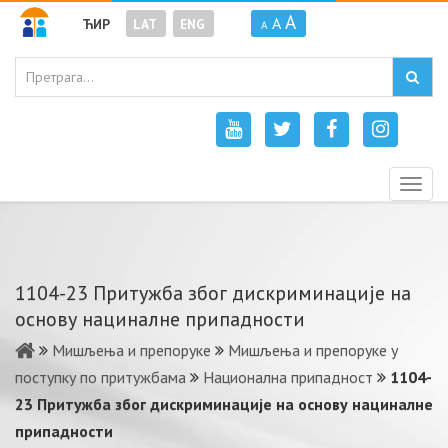
A
A
ЋИР
LAT
ENG
A
Togg
navig
1104-23 Притужба због дискриминације на
основу нациналне припадности
Мишљења и препоруке
Мишљења и препоруке у
поступку по притужбама
Национална припадност
1104-
23 Притужба због дискриминације на основу нациналне
припадности