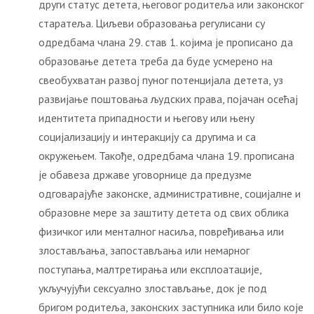
други статус детета, његовог родитеља или законског
старатеља. Циљеви образовања регулисани су
одредбама члана 29. став 1. којима је прописано да
образовање детета треба да буде усмерено на
свеобухватан развој пуног потенцијала детета, уз
развијање поштовања људских права, појачан осећај
идентитета припадности и његову или њену
социјализацију и интеракцију са другима и са
окружењем. Такође, одредбама члана 19. прописана
је обавеза државе уговорнице да предузме
одговарајуће законске, административне, социјалне и
образовне мере за заштиту детета од свих облика
физичког или менталног насиља, повређивања или
злостављања, запостављања или немарног
поступања, малтретирања или експлоатације,
укључујући сексуално злостављање, док је под
бригом родитеља, законских заступника или било које