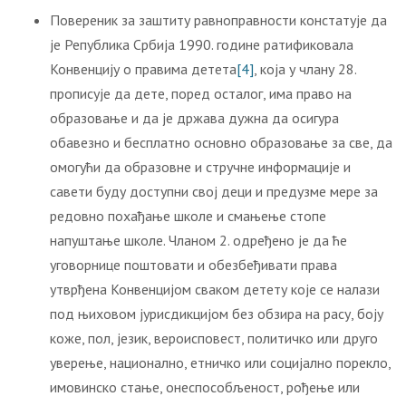
Повереник за заштиту равноправности констатује да
је Република Србија 1990. године ратификовала
Конвенцију о правима детета
[4]
, која у члану 28.
прописује да дете, поред осталог, има право на
образовање и да је држава дужна да осигура
обавезно и бесплатно основно образовање за све, да
омогући да образовне и стручне информације и
савети буду доступни свој деци и предузме мере за
редовно похађање школе и смањење стопе
напуштање школе. Чланом 2. одређено је да ће
уговорнице поштовати и обезбеђивати права
утврђена Конвенцијом сваком детету које се налази
под њиховом јурисдикцијом без обзира на расу, боју
коже, пол, језик, вероисповест, политичко или друго
уверење, национално, етничко или социјално порекло,
имовинско стање, онеспособљеност, рођење или