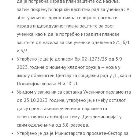
да је потребна израда план заштите од насиља,
затим покренути појачан васпитни рад за ученика Ј.А,
због учињеног другог нивоа социјаног насиља и
израда индивидуалног плана заштите за овог
ученика, као и да је потребно израдити планове
заштите од насиља за све ученике одељења 8/1, 6/1
и 5/3.
Утврђено је да је дописом бр. 02-1275/23 од 5.9
2023. године о ношењу хладног оружја — ножа у
школу обавештен Центар за социјални рад у Д., као и
Полицијска управа Н. и ПС Д.
Увидом у записник са састанка Ученичког парламента
од 25.10.2023. године, утврђено је, између осталог,
да су представници ученичког парламента
пезентовали садржај на тему „Дискриминација“ у
свим одељењима од 5.8. разреда.
Утврђено је да је Министарство просвете-Сектор за