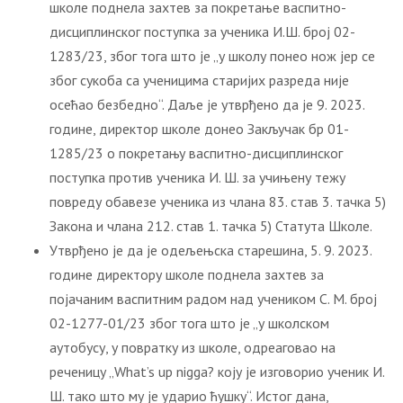
школе поднела захтев за покретање васпитно-
дисциплинског поступка за ученика И.Ш. број 02-
1283/23, због тога што је „у школу понео нож јер се
због сукоба са ученицима старијих разреда није
осећао безбедно“. Даље је утврђено да је 9. 2023.
године, директор школе донео Закључак бp 01-
1285/23 о покретању васпитно-дисциплинског
поступка против ученика И. Ш. за учињену тежу
повреду обавезе ученика из члана 83. став 3. тачка 5)
Закона и члана 212. став 1. тачка 5) Статута Школе.
Утврђено је да је одељењска старешина, 5. 9. 2023.
године директору школе поднела захтев за
појачаним васпитним радом над учеником С. М. број
02-1277-01/23 због тога што је „у школском
аутобусу, у повратку из школе, одреаговао на
реченицу „What’s up nigga? коју је изговорио ученик И.
Ш. тако што му је ударио ћушку“. Истог дана,