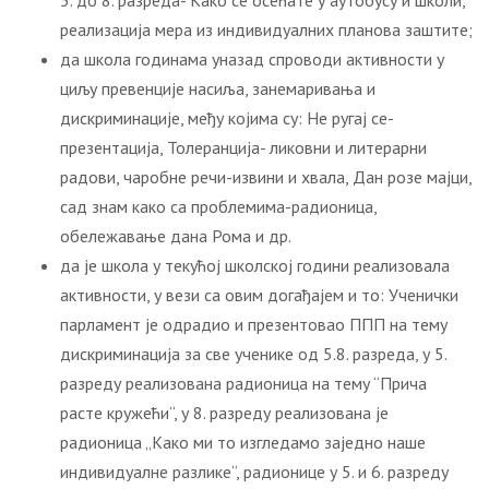
5. до 8. разреда- Како се осећате у аутобусу и школи,
реализација мера из индивидуалних планова заштите;
да школа годинама уназад спроводи активности у
циљу превенције насиља, занемаривања и
дискриминације, међу којима су: Не ругај се-
презентација, Толеранција- ликовни и литерарни
радови, чаробне речи-извини и хвала, Дан розе мајци,
сад знам како са проблемима-радионица,
обележавање дана Рома и др.
да је школа у текућој школској години реализовала
активности, у вези са овим догађајем и то: Ученички
парламент је одрадио и презентовао ППП на тему
дискриминација за све ученике од 5.8. разреда, у 5.
разреду реализована радионица на тему “Прича
расте кружећи“, у 8. разреду реализована је
радионица „Како ми то изгледамо заједно наше
индивидуалне разлике“, радионице у 5. и 6. разреду