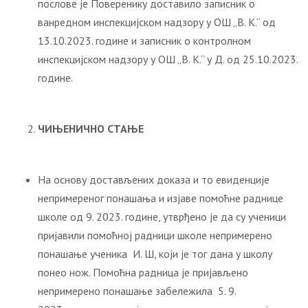
послове је Поверенику доставило записник о
ванредном инспекцијском надзору у ОШ „В. К.“ од
13.10.2023. године и записник о контролном
инспекцијском надзору у ОШ „В. К.“ у Д. од 25.10.2023.
године.
ЧИЊЕНИЧНО СТАЊЕ
На основу достављених доказа и то евиденције
непримереног понашања и изјаве помоћне раднице
школе од 9. 2023. године, утврђено је да су ученици
пријавили помоћној радници школе непримерено
понашање ученика И. Ш, који је тог дана у школу
понео нож. Помоћна радница је пријављено
непримерено понашање забележила 5. 9.