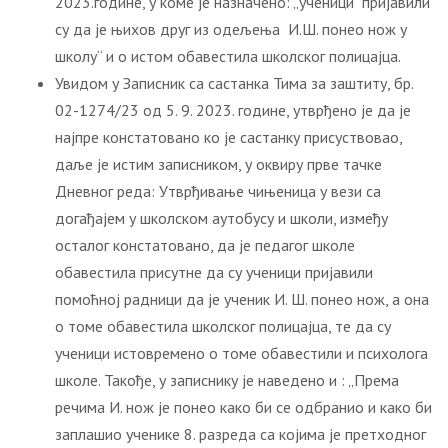
2023.године, у коме је назначено: „ученици пријавили
су да је њихов друг из одељења И.Ш. понео нож у
школу“ и о истом обавестила школског полицајца.
Увидом у Записник са састанка Тима за заштиту, бр.
02-1274/23 од 5. 9. 2023. године, утврђено је да је
најпре констатовано ко је састанку присуствовао,
даље је истим записником, у оквиру прве тачке
Дневног реда: Утврђивање чињеница у вези са
догађајем у школском аутобусу и школи, између
осталог констатовано, да је педагог школе
обавестила присутне да су ученици пријавили
помоћној радници да је ученик И. Ш. понео нож, a она
о томе обавестила школског полицајца, те да су
ученици истовремено о томе обавестили и психолога
школе. Такође, у записнику је наведено и : „Према
речима И. нож је понео како би се одбранио и како би
заплашио ученике 8. разреда са којима је претходног