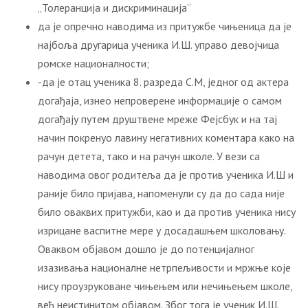
„Толеранција и дискриминација“
да је опречно наводима из притужбе чињеница да је
најбоља другарица ученика И.Ш. управо девојчица
ромске националности;
-да је отац ученика 8. разреда С.М, једног од актера
догађаја, изнео непроверене информације о самом
догађају путем друштвене мреже Фејсбук и на тај
начин покренуо лавину негативних коментара како на
рачун детета, тако и на рачун школе. У вези са
наводима овог родитеља да је против ученика И.Ш и
раније било пријава, напоменули су да до сада није
било оваквих притужби, као и да против ученика нису
изрицане васпитне мере у досадашњем школовању.
Оваквом објавом дошлo је до потенцијалног
изазивања националне нетрпељивости и мржње које
нису проузруковане чињењем или нечињењем школе,
већ неистинитом објавом. Због тога је ученик И.Ш.