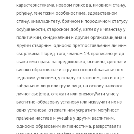
карактеристикама, новоом прихода, имовном стању,
рођењу, генетским особеностима, здравственом
стању, инвалидитету, брачном и породичном статусу,
осуђиваности, старосном добу, изгледу и чланству у
политичким, синдикалним и другим организацијама и
другим стварним, односно претпостављеним личним
својствима. Поред тога, чланом 19. прописано је да
свако има право на предшколско, основно, средње и
високо образовање и стручно оспособљавање под
једнаким условима, у складу са законом, као и да је
забрањено лицу или групи лица, на основу њиховог
личног својства, отежати или онемогућити упис у
васпитно-образовну установу или искључити их из
ових установа, отежати или ускратити могућност
праћења наставе и учешћа у другим васпитним,
односно образовним активностима, разврставати