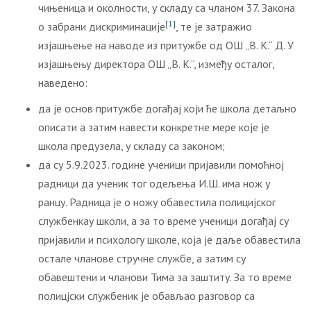
чињеница и околности, у складу са чланом 37. Закона
[1]
о забрани дискриминације
, те је затражио
изјашњење на наводе из притужбе од ОШ „В. К.“ Д. У
изјашњењу директора ОШ „В. К.“, између осталог,
наведено:
да је основ притужбе догађај који ће школа детаљно
описати а затим навести конкретне мере које је
школа предузела, у складу са законом;
да су 5.9.2023. године ученици пријавили помоћној
радници да ученик тог одељења И.Ш. има нож у
ранцу. Радница је о ножу обавестила полицијског
службенкау школи, а за то време ученици догађај су
пријавили и психологу школе, која је даље обавестила
остале чланове стручне службе, а затим су
обавештени и чланови Тима за заштиту. За то време
полицјски службеник је обављао разговор са