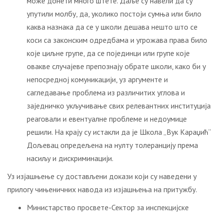
може донети много штете. Даље су навели да су
упутили молбу, да, уколико постоји сумња или било
каква назнака да се у школи дешава нешто што се
коси са законским одредбама и угрожава права било
које циљне групе, да се појединци или групе које
овакве случајеве препознају обрате школи, како би у
непосредној комуникацији, уз аргументе и
сагледавање проблема из различитих углова и
заједничко укључивање свих релевантних институција
реаговали и евентуалне проблеме и недоумице
решили. На крају су истакли да је Школа „Вук Караџић“
Дољевац опредељена на нулту толеранцију према
насиљу и дискриминацији.
Уз изјашњење су достављени докази који су наведени у
прилогу чињеничних навода из изјашњења на притужбу.
Министарство просвете-Сектор за инспекцијске