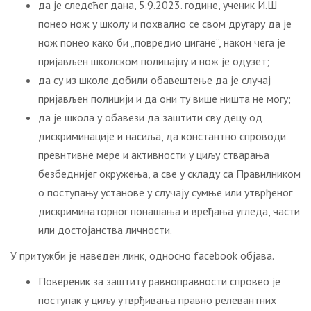
да је следећег дана, 5.9.2023. године, ученик И.Ш
понео нож у школу и похвалио се свом другару да је
нож понео како би „повредио цигане“, након чега је
пријављен школском полицајцу и нож је одузет;
да су из школе добили обавештење да је случај
пријављен полицији и да они ту више ништа не могу;
да је школа у обавези да заштити сву децу од
дискриминације и насиља, да константно спроводи
превнтивне мере и активности у циљу стварања
безбеднијег окружења, а све у складу са Правилником
о поступању установе у случају сумње или утврђеног
дискриминаторног понашања и вређања угледа, части
или достојанства личности.
У притужби је наведен линк, односно facebook објава.
Повереник за заштиту равноправности спровео је
поступак у циљу утврђивања правно релевантних