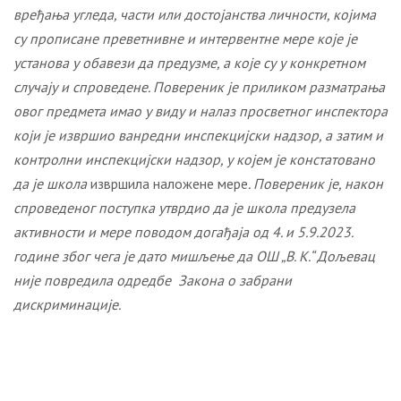
вређања угледа, части или достојанства личности, којима
су прописане преветнивне и интервентне мере које је
установа у обавези да предузме, а које су у конкретном
случају и спроведене. Повереник је приликом разматрања
овог предмета имао у виду и налаз просветног инспектора
који је извршио ванредни инспекцијски надзор, а затим и
контролни инспекцијски надзор, у којем је констатовано
да је школа
извршила наложене мере
. Повереник је, након
спроведеног поступка утврдио
да је школа предузела
активности
и мере
поводом
догађаја од 4. и 5.9.2023.
године због чега је дато мишљење да ОШ „В. К.“ Дољевац
није повредила одредбе
Закона о забрани
дискриминације
.