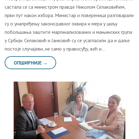
састала се са министром правде Николом Селаковићем,
први пут након избора. Министар и повереница разговарали
су о унапређењу законодавног оквира и мера у циљу
побољшања заштите маргинализованих и мањинских група
у Србији. Селаковић и Јанковић су се усагласили да и даље
постоје случајеви, не само у правосуђу, већ и…
ОПШИРНИЈЕ →