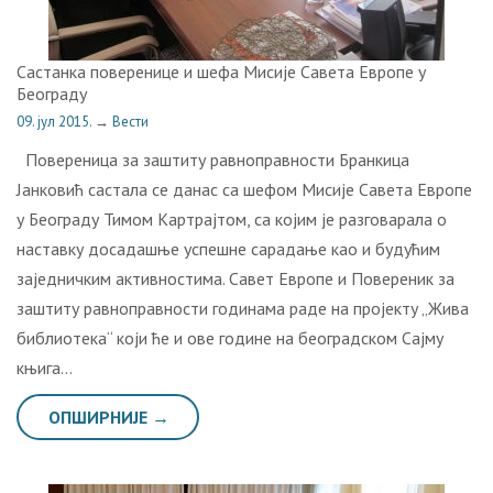
Састанка поверенице и шефа Мисије Савета Европе у
Београду
09. јул 2015.
→
Вести
Повереница за заштиту равноправности Бранкица
Јанковић састала се данас са шефом Мисије Савета Европе
у Београду Тимом Картрајтом, са којим је разговарала о
наставку досадашње успешне сарадање као и будућим
заједничким активностима. Савет Европе и Повереник за
заштиту равноправности годинама раде на пројекту „Жива
библиотека“ који ће и ове године на београдском Сајму
књига…
ОПШИРНИЈЕ →