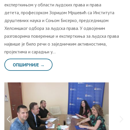
експерткињом у области људских права и права
детета, професорком Зорицом Мршевић са Института
друштевних наука и Соњом Бисерко, председницом
Хелсиншког одбора за људска права. У одвојеним
разговорима поверенице и експерткиња за људска права
највише је било речи о заједничким активностима,
пројектима и сарадњи у…
ОПШИРНИЈЕ →