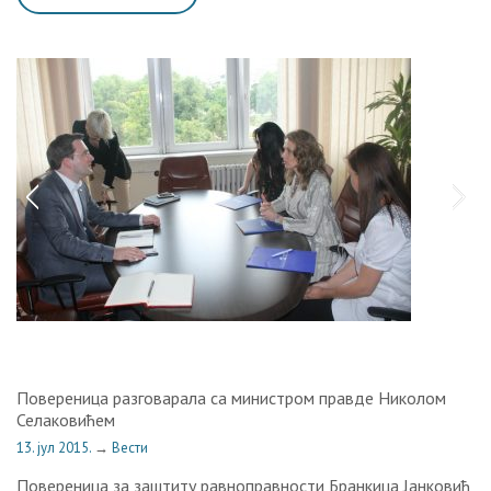
Повереница разговарала са министром правде Николом
Селаковићем
13. јул 2015.
→
Вести
Повереница за заштиту равноправности Бранкица Јанковић