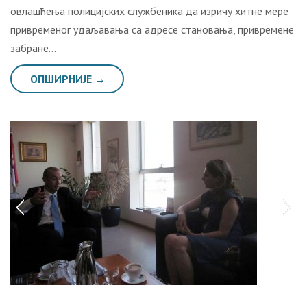
овлашћења полицијских службеника да изричу хитне мере
привременог удаљавања са адресе становања, привремене
забране…
ОПШИРНИЈЕ →