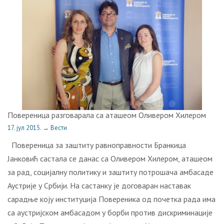
Повереница разговарала са аташеом Оливером Хилером
17. јул 2015.
→
Вести
Повереница за заштиту равноправности Бранкица
Јанковић састала се данас са Оливером Хилером, аташеом
за рад, социјалну политику и заштиту потрошача амбасаде
Аустрије у Србији. На састанку је договаран наставак
сарадње коју институција Повереника од почетка рада има
са аустријском амбасадом у борби против дискриминације