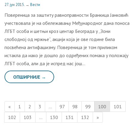
27. јун 2015.
→
Вести
Повереница за заштиту равноправности Бранкица Јанковић
учествовала је на обележавању Међународног дана поноса
ЛГБТ особа и шетњи кроз центар Београда у „Зони
слободној од мржње“, акцији која је ове године била
посвећена антифашизму. Повереница је том приликом
истакла да иако је дошло до одређених помака у положају
ЛГБТ особа, али да је испред нас још…
ОПШИРНИЈЕ →
«
1
2
3
…
97
98
99
100
101
102
103
…
130
131
132
»