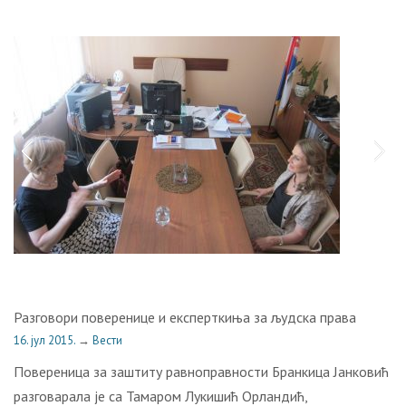
Разговори поверенице и експерткиња за људска права
16. јул 2015.
→
Вести
Повереница за заштиту равноправности Бранкица Јанковић
разговарала је са Тамаром Лукишић Орландић,