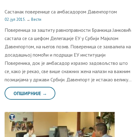
Састанак поверенице са амбасадором Давенпортом
02. јул 2015.
→
Вести
Повереница за заштиту равноправности Бранкица Јанковић
састала се са шефом Делегације ЕУ у Србији Мајклом
Давенпортом, на његов позив. Повереница се захвалила на
досадашњој помоћи и подршци ЕУ институцији
Повереника, док је амбасадор изразио задовољство што
се, како је рекао, све више снажних жена налази на важним
позицијама у држави Србији. Давенпорт је истакао велику…
ОПШИРНИЈЕ →