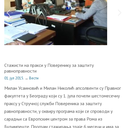
Стажисти на пракси у Поверенику за заштиту
равноправности
01. јул 2015.
→
Вести
Милан Усаиновић и Милан Николић апсолвенти су Правног
факултета у Београду који су 1. јула почели шестомесечну
праксу у Стручној служби Повереника за заштиту
равноправности, у оквиру програма који се спроводи у
сарадњи са Европским центром за права Рома из
Будимпеште. Програм стажирања траје 6 месеци и има за