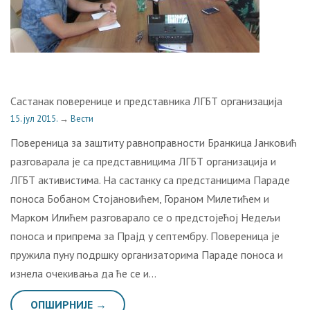
Састанак поверенице и представника ЛГБТ организација
15. јул 2015.
→
Вести
Повереница за заштиту равноправности Бранкица Јанковић
разговарала је са представницима ЛГБТ организација и
ЛГБТ активистима. На састанку са предстаницима Параде
поноса Бобаном Стојановићем, Гораном Милетићем и
Марком Илићем разговарало се о предстојећој Недељи
поноса и припрема за Прајд у септембру. Повереница је
пружила пуну подршку организаторима Параде поноса и
изнела очекивања да ће се и…
ОПШИРНИЈЕ →