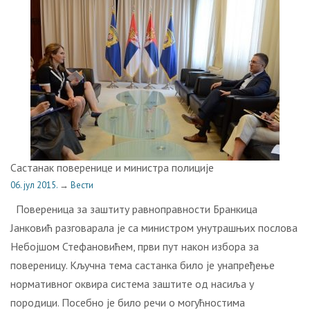
Састанак поверенице и министра полиције
06. јул 2015.
→
Вести
Повереница за заштиту равноправности Бранкица
Јанковић разговарала је са министром унутрашњих послова
Небојшом Стефановићем, први пут након избора за
повереницу. Кључна тема састанка било је унапређење
нормативног оквира система заштите од насиља у
породици. Посебно је било речи о могућностима