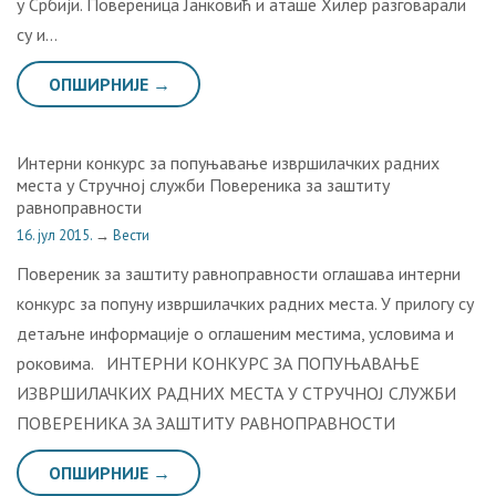
у Србији. Повереница Јанковић и аташе Хилер разговарали
су и…
ОПШИРНИЈЕ →
Интерни конкурс за попуњавање извршилачких радних
места у Стручној служби Повереника за заштиту
равноправности
16. јул 2015.
→
Вести
Повереник за заштиту равноправности оглашава интерни
конкурс за попуну извршилачких радних места. У прилогу су
детаљне информације о оглашеним местима, условима и
роковима. ИНТЕРНИ КОНКУРС ЗА ПОПУЊАВАЊЕ
ИЗВРШИЛАЧКИХ РАДНИХ МЕСТА У СТРУЧНОЈ СЛУЖБИ
ПОВЕРЕНИКА ЗА ЗАШТИТУ РАВНОПРАВНОСТИ
ОПШИРНИЈЕ →