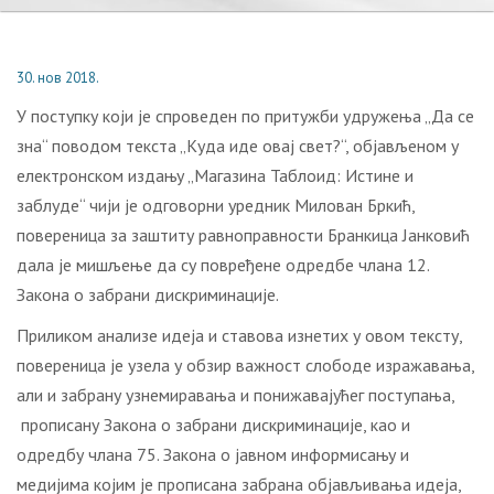
30. нов 2018.
У поступку који је спроведен по притужби удружења „Да се
зна“ поводом текста „Куда иде овај свет?“, објављеном у
електронском издању „Магазина Таблоид: Истине и
заблуде“ чији је одговорни уредник Милован Бркић,
повереница за заштиту равноправности Бранкица Јанковић
дала је мишљење да су повређене одредбе члана 12.
Закона о забрани дискриминације.
Приликом анализе идеја и ставова изнетих у овом тексту,
повереница је узела у обзир важност слободе изражавања,
али и забрану узнемиравања и понижавајућег поступања,
прописану Закона о забрани дискриминације, као и
одредбу члана 75. Закона о јавном информисању и
медијима којим је прописана забрана објављивања идеја,