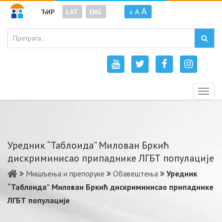
A
A
ЋИР
LAT
ENG
A
Togg
navig
Уредник “Таблоида” Милован Бркић
дискриминисао припаднике ЛГБТ популације
Мишљења и препоруке
Обавештења
Уредник
“Таблоида” Милован Бркић дискриминисао припаднике
ЛГБТ популације