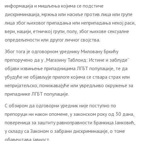
информација и мишљења којима се подстиче
дискриминација, мржња или насиље против лица или групе
лица због њиховог припадања или неприпадања некој раси,
вери, нацији, етничкој групи, полу, због њихове сексуалне
опредељености или другог личног својства.
Због тога је одговорном уреднику Миловану Бркићу
препоручено да у „Магазину Таблоид: Истине и заблуде“
објави извињење припадницима ЛГБТ популације, те да
убудуће не објављује прилоге којима се ствара страх или
непријатељско, понижавајуће или увредљиво окружење за
припаднике ЛГБТ популације.
С обзиром да одговорни уредник није поступио по
препоруци ни након опомене, у законском року од 30 дана,
повереница за заштиту равноправности Бранкица Јанковић,
у складу са Законом о забрани дискриминације, о томе
обавештава јавност.