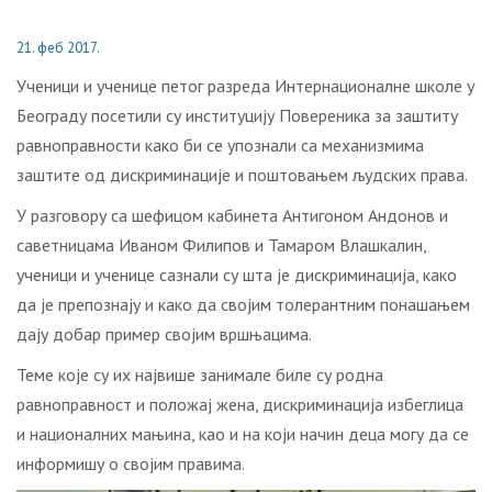
21. феб 2017.
Ученици и ученице петог разреда Интернационалне школе у
Београду посетили су институцију Повереника за заштиту
равноправности како би се упознали са механизмима
заштите од дискриминације и поштовањем људских права.
У разговору са шефицом кабинета Антигоном Андонов и
саветницама Иваном Филипов и Тамаром Влашкалин,
ученици и ученице сазнали су шта је дискриминација, како
да је препознају и како да својим толерантним понашањем
дају добар пример својим вршњацима.
Теме које су их највише занимале биле су родна
равноправност и положај жена, дискриминација избеглица
и националних мањина, као и на који начин деца могу да се
информишу о својим правима.