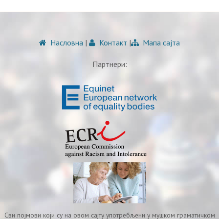
Насловна
|
Контакт
|
Мапа сајта
Партнери:
Сви појмови који су на овом сајту употребљени у мушком граматичком