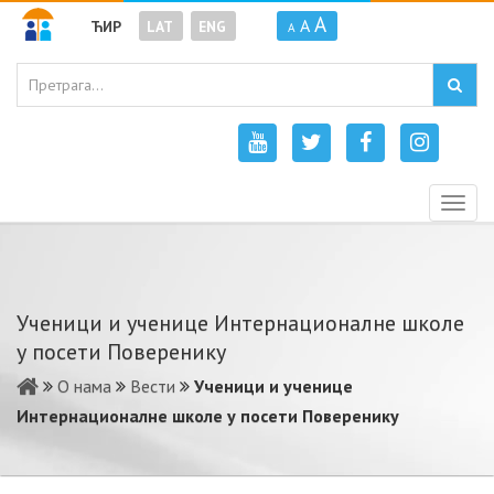
A
A
ЋИР
LAT
ENG
A
Togg
navig
Ученици и ученице Интернационалне школе
у посети Поверенику
О нама
Вести
Ученици и ученице
Интернационалне школе у посети Поверенику