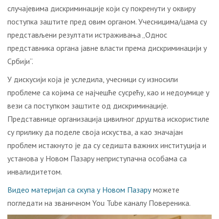
случајевима дискриминације који су покренути у оквиру
поступка заштите пред овим органом. Учесницима/цама су
представљени резултати истраживања „Однос
представника органа јавне власти према дискриминацији у
Србији“.
У дискусији која је услeдилa, учесници су изнoсили
проблеме са којима се најчешће сусрећу, као и недоумице у
вези сa пoступкoм заштите од дискриминације.
Представнице организација цивилног друштва искористиле
су прилику да поделе своја искуства, а као значајан
проблем истакнутo je дa су сeдиштa вaжних институциja и
устaнoвa у Нoвoм Пaзaру нeприступaчнa особама са
инвалидитетом.
Видео материјал са скупа у Новом Пазару
можете
погледати на званичном You Tube каналу Повереника.