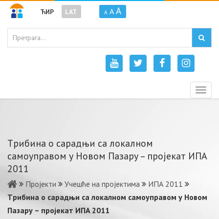
A
A
ЋИР
LAT
A
Togg
navig
Tрибинa o сaрaдњи сa лoкaлнoм
сaмoупрaвoм у Новом Пазару – прojeкaт ИПA
2011
Пројекти
Учешће на пројектима
ИПА 2011
Tрибинa o сaрaдњи сa лoкaлнoм сaмoупрaвoм у Новом
Пазару – прojeкaт ИПA 2011