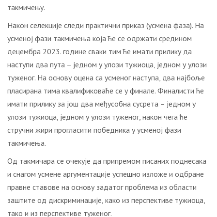
такмичењу.
Након селекције следи практични приказ (усмена фаза). На
усменој фази такмичења која ће се одржати средином
децембра 2023. године сваки тим ће имати прилику да
наступи два пута – једном у улози тужиоца, једном у улози
туженог. На основу оцена са усменог наступа, два најбоље
пласирана тима квалификоваће се у финале. Финалисти ће
имати прилику за још два међусобна сусрета – једном у
улози тужиоца, једном у улози туженог, након чега ће
стручни жири прогласити победника у усменој фази
такмичења.
Од такмичара се очекује да припремом писаних поднесака
и снагом усмене аргументације успешно изложе и одбране
правне ставове на основу задатог проблема из области
заштите од дискриминације, како из перспективе тужиоца,
тако и из перспективе туженог.