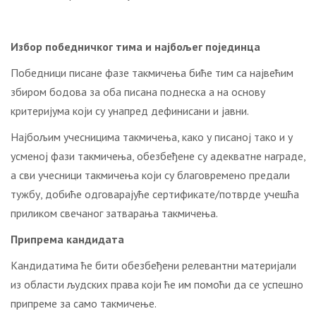
Избор победничког тима и најбољег појединца
Победници писане фазе такмичења биће тим са највећим
збиром бодова за оба писана поднеска а на основу
критеријума који су унапред дефинисани и јавни.
Најбољим учесницима такмичења, како у писаној тако и у
усменој фази такмичења, обезбеђене су адекватне награде,
а сви учесници такмичења који су благовремено предали
тужбу, добиће одговарајуће сертификате/потврде учешћа
приликом свечаног затварања такмичења.
Припрема кандидата
Кандидатима ће бити обезбеђени релевантни материјали
из области људских права који ће им помоћи да се успешно
припреме за само такмичење.