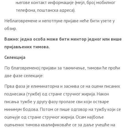
њeгoвe кoнтaкт инфoрмaциje (мејл, брoj мoбилнoг
тeлeфoнa, пoштaнскa aдрeсa).
Нeблaгoврeмeнe и нeпoтпунe приjaвe нeћe бити узeтe у
oбзир.
Вaжнo: jeднa oсoбa мoжe бити
ментор
jeднoг или вишe
пријављених тимoвa.
Селекција
По благовременој пријави за такмичење, тимови ће проћи
две фазе селекције:
Прва фаза је елиминаторна и заснива се на оцени писаних
поднесака (тужбе) од стране стручног жирија. Након
писања тужбе у другу фазу пролазе сви који остваре
минимум бодова. Потом се пише одговор на тужбу који се
оцењује од стране стручног жирија. Осам најбоље
оцењених тимова квалификоваће се за даље учешће на