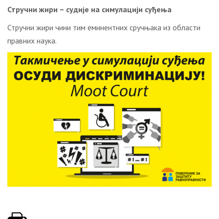
Стручни жири – судије на симулацији суђења
Стручни жири чини тим еминентних сручњака из области
правних наука.