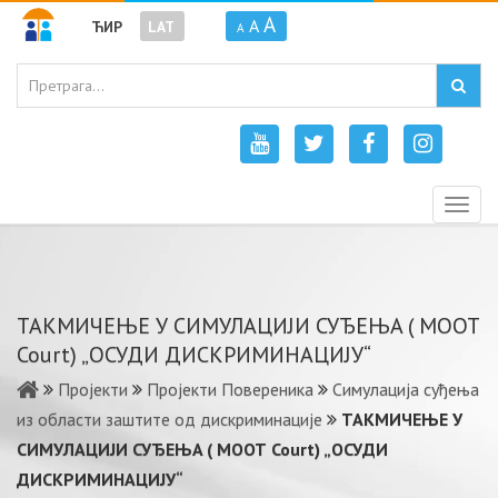
A
A
ЋИР
LAT
A
Togg
navig
ТАКМИЧЕЊЕ У СИМУЛAЦИJИ СУЂEЊA ( МООТ
Court) „ОСУДИ ДИСКРИМИНАЦИЈУ“
Пројекти
Пројекти Повереника
Симулација суђења
из области заштите од дискриминације
ТАКМИЧЕЊЕ У
СИМУЛAЦИJИ СУЂEЊA ( МООТ Court) „ОСУДИ
ДИСКРИМИНАЦИЈУ“