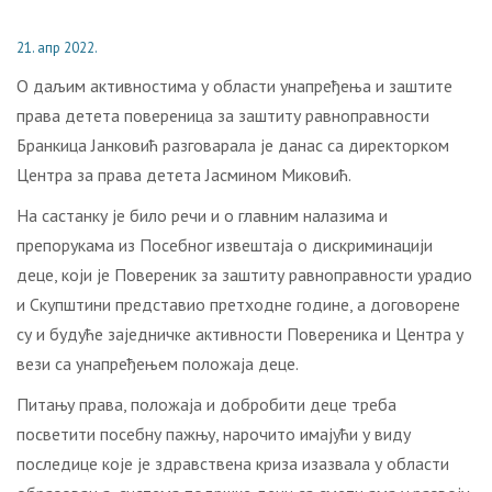
21. апр 2022.
О даљим активностима у области унапређења и заштите
права детета повереница за заштиту равноправности
Бранкица Јанковић разговарала је данас са директорком
Центра за права детета Јасмином Миковић.
На састанку је било речи и о главним налазима и
препорукама из Посебног извештаја о дискриминацији
деце, који је Повереник за заштиту равноправности урадио
и Скупштини представио претходне године, а договорене
су и будуће заједничке активности Повереника и Центра у
вези са унапређењем положаја деце.
Питању права, положаја и добробити деце треба
посветити посебну пажњу, нарочито имајући у виду
последице које је здравствена криза изазвала у области