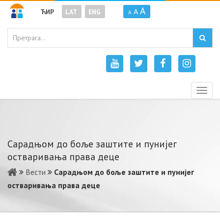
A
A
ЋИР
LAT
ENG
A
Togg
navig
Сарадњом до боље заштите и пунијег
остваривања права деце
Вести
Сарадњом до боље заштите и пунијег
остваривања права деце