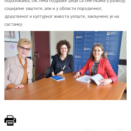
образовања, система подршке деци са сметњама у развоју,
социјалне заштите, али и у области породичног,
друштвеног и културног живота уопште, закључено је на
састанку.