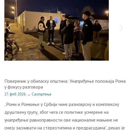
Повереник у обиласку општина: Унапређење положаја Рома
у фокусу разговора
27. феб 2026.
→
Саопштења
„Роми и Ромкиње у Србији чине разноврсну и комплексну
друштвену групу, због чега се политике усмерене на
унапређење равноправности ове националне мањине не
смеју заснивати на стереотипима и предрасудама“, рекао је