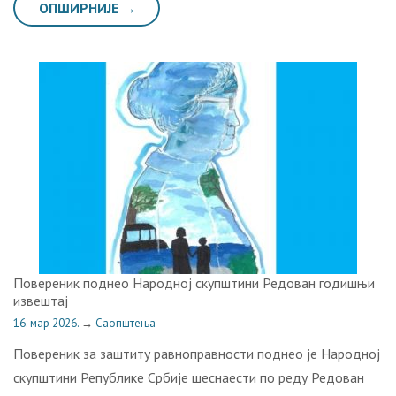
ОПШИРНИЈЕ →
Повереник поднео Народној скупштини Редован годишњи
извештај
16. мар 2026.
→
Саопштења
Повереник за заштиту равноправности поднео је Народној
скупштини Републике Србије шеснаести по реду Редован