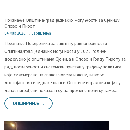
Признање Општина/град једнаких могућности за Сјеницу,
Опово и Пирот
04. мар 2026.
→
Саопштења
Признање Повереника за заштиту равноправности
Општина/град једнаких могућности у 2025. години
додељено је општинама Сјеница и Опово и Граду Пироту за
рад, посвећеност и системски приступ у грађењу политика
које су усмерене на сваког човека и жену, њихово
достојанство и једнаке шансе. Општине и градови који су
данас награђени показали су да промене почињу тамо…
ОПШИРНИЈЕ →