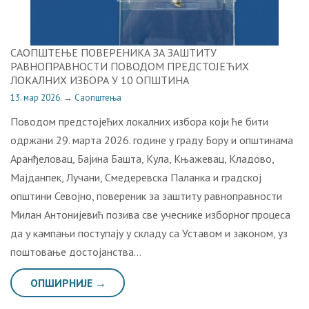
САОПШТЕЊЕ ПОВЕРЕНИКА ЗА ЗАШТИТУ
РАВНОПРАВНОСТИ ПОВОДОМ ПРЕДСТОЈЕЋИХ
ЛОКАЛНИХ ИЗБОРА У 10 ОПШТИНА
13. мар 2026.
→
Саопштења
Поводом предстојећих локалних избора који ће бити
одржани 29. марта 2026. године у граду Бору и општинама
Аранђеловац, Бајина Башта, Кула, Књажевац, Кладово,
Мајданпек, Лучани, Смедеревска Паланка и градској
општини Севојно, повереник за заштиту равноправности
Милан Антонијевић позива све учеснике изборног процеса
да у кампањи поступају у складу са Уставом и законом, уз
поштовање достојанства…
ОПШИРНИЈЕ →