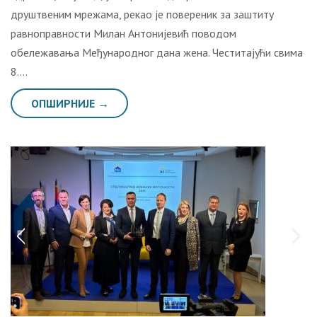
друштвеним мрежама, рекао је повереник за заштиту
равноправности Милан Антонијевић поводом
обележавања Међународног дана жена. Честитајући свима
8….
ОПШИРНИЈЕ →