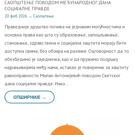
САОПШТЕЊЕ ПОВОДОМ МЕЂУНАРОДНОГ ДАНА
СОЦИЈАЛНЕ ПРАВДЕ
20. феб 2026.
→
Саопштења
Праведније друштво почива на једнаким могућностима и
основна права као што су образовање, запошљавање,
становање, здравствена и социјална заштита морају бити
доступна свима, без обзира на разлике. Одговорност да то
обезбедимо је заједничка, као и да пружимо подршку
најрањивијима међу нама, истакао је повереник за заштиту
равноправности Милан Антонијевић поводом Светског
дана социјалне правде. Иако…
ОПШИРНИЈЕ →