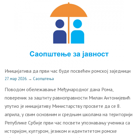
Иницијатива да први час буде посвећен ромској заједници
27. мар 2026.
→
Саопштења
Поводом обележавање Међународног дана Рома,
повереник за заштиту равноправности Милан Антонијевић
упутио је иницијативу Министарству просвете да се 8.
априла, у свим основним и средњим школама на територији
Републике Србије први час посвети упознавању ученика са
историјом, културом, језиком и идентитетом ромске