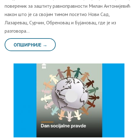
повереник за заштиту равноправности Милан Антонијевић
након што је са својим тимом посетио Нови Сад,
Лазаревац, Сурчин, Обреновац и Бујановац, где је из
разговора…
ОПШИРНИЈЕ →