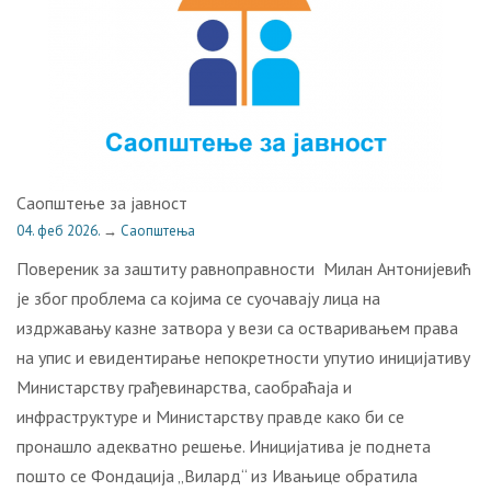
Саопштење за јавност
04. феб 2026.
→
Саопштења
Повереник за заштиту равноправности Милан Антонијевић
је због проблема са којима се суочавају лица на
издржавању казне затвора у вези са остваривањем права
на упис и евидентирање непокретности упутио иницијативу
Министарству грађевинарства, саобраћаја и
инфраструктуре и Министарству правде како би се
пронашло адекватно решење. Иницијатива је поднета
пошто се Фондација „Вилард“ из Ивањице обратила