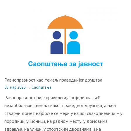
Равноправност као темељ праведнијег друштва
08. мар 2026.
→
Саопштења
Равноправност није привилегија појединца, већ
незаобилазан темељ сваког праведног друштва, а њен
стварни домет најбоље се мери у нашој свакодневици – у
породици, учионици, на радном месту, у домовима
здравља, на улици, у спортским дворанама и на