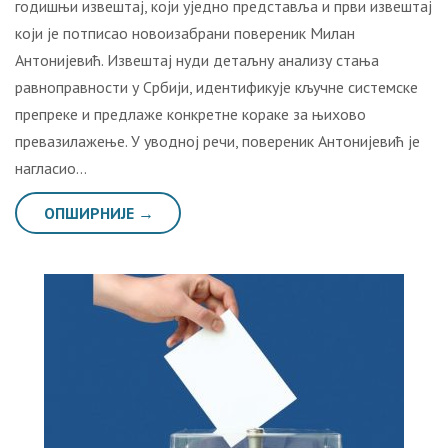
годишњи извештај, који уједно представља и први извештај
који је потписао новоизабрани повереник Милан
Антонијевић. Извештај нуди детаљну анализу стања
равноправности у Србији, идентификује кључне системске
препреке и предлаже конкретне кораке за њихово
превазилажење. У уводној речи, повереник Антонијевић је
нагласио…
ОПШИРНИЈЕ →