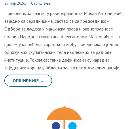
25. мар 2026.
→
Саопштења
Повереник за заштиту равноправности Милан Антонијевић,
заједно са сарадницима, састао се са председником
Одбора за људска и мањинска права и равноправност
полова Народне скупштине Александром Марковићем, са
циљем унапређења сарадње између Повереника и једног
од кључних скупштинских тела надлежних за рад ове
институције. Током састанка дефинисани су наредни
заједнички кораци у области заштите од дискриминације….
ОПШИРНИЈЕ →