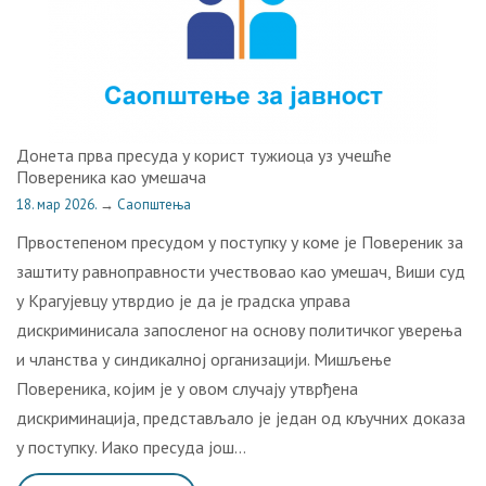
Донета прва пресуда у корист тужиоца уз учешће
Повереника као умешача
18. мар 2026.
→
Саопштења
Првостепеном пресудом у поступку у коме је Повереник за
заштиту равноправности учествовао као умешач, Виши суд
у Крагујевцу утврдио је да је градска управа
дискриминисала запосленог на основу политичког уверења
и чланства у синдикалној организацији. Мишљење
Повереника, којим је у овом случају утврђена
дискриминација, представљало је један од кључних доказа
у поступку. Иако пресуда још…