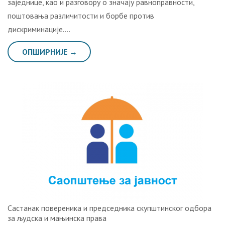
заједнице, као и разговору о значају равноправности,
поштовања различитости и борбе против
дискриминације….
ОПШИРНИЈЕ →
Састанак повереника и председника скупштинског одбора
за људска и мањинска права