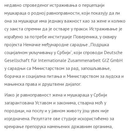
недавно спроведеног истраживања о перцепцији
мушкараца о родној равноправности, који показују да ли
она за мушкарце има једнаку важност као за жене и колико
су заиста спремни да је остваре у пракси. Истраживање је
израђено за потребе институције Повереника, у оквиру
пројекта Немачке међународне сарадње „Подршка
социјалном укључивању у Србији“, који спроводи Deutsche
Gesellschaft für Internationale Zusammenarbeit GIZ GmbH
у сарадњи са Министарством за рад, запошљавање,
борачка и социјална питања и Министарством за људска и
мањинска права и друштвени дијалог.
Иако је равноправност жена и мушкараца у Србији
загарантована Уставом и законима, стварна моћ у
породици, на послу и у јавном животу још увек није
изједначена. Резултате ове студије искористићемо за
креирање препорука намењених државним органима,