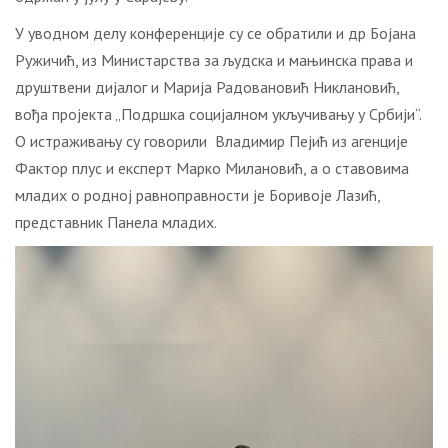
У уводном делу конференције су се обратили и др Бојана
Ружичић, из Министарства за људска и мањинска права и
друштвени дијалог и Марија Радовановић Никлановић,
вођа пројекта „Подршка социјалном укључивању у Србији“.
О истраживању су говорили Владимир Пејић из агенције
Фактор плус и експерт Марко Милановић, а о ставовима
младих о родној равноправности је Боривоје Лазић,
представник Панела младих.