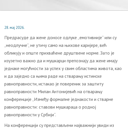
28. мај 2026.
Предрасуде да жене доносе одлуке „емотивније“ или су
„неодлучне“, не утичу само на њихове каријере, већ
обликују и опште прихваћене друштвене норме. Зато је
изузетно важно да и мушкарци препознају да жене имају
једнаке могућности за успех у свим областима живота, као
и да заједно са њима раде на стварању истинске
равноправности, истакао је повереник за заштиту
равноправности Милан Антонијевић на отварању
конференције „Између формалне једнакости и стварне
равноправности: ставови мушкараца о родној
равноправности у Србији“.
На конференцији су представљени најважнији увиди из