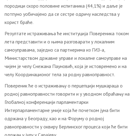
породици скоро половине испитаника (44,1%) и даље је
потпуно уобичајено да се сестре одричу наследства у
корист браће.
Резултате истраживања ће институција Повереника током
лета представити и о њима разговарати у локалним
самоуправама, заједно са партнерима из ГИЗ-а,
Министарством државне управе и локалне самоуправе на
чијем је челу Снежана Пауновић, која је истовремено и на
челу Координационог тела за родну равноправност.
Повереник ће о истраживању о перцепцији мушкараца о
родној равноправности говорити и у уводном обраћању на
Глобалној конференцији парламентарки
Интерпарламентарне уније која ће почетком јуна бити
одржана у Београду, као и на Форуму о родној
равноправности у оквиру Берлинског процеса који ће бити
одржан у јулу у Сарајеву.