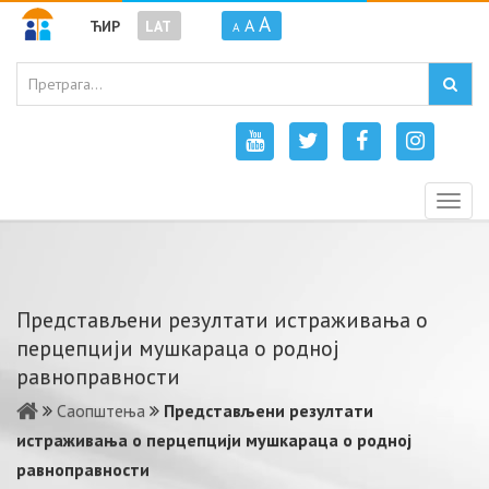
A
A
ЋИР
LAT
A
Togg
navig
Представљени резултати истраживања о
перцепцији мушкараца о родној
равноправности
Саопштења
Представљени резултати
истраживања о перцепцији мушкараца о родној
равноправности