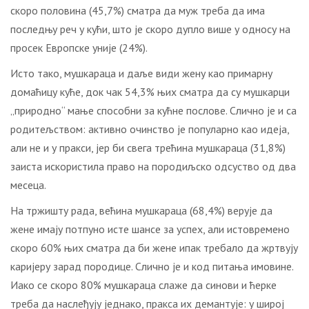
скоро половина (45,7%) сматра да муж треба да има
последњу реч у кући, што је скоро дупло више у односу на
просек Европске уније (24%).
Исто тако, мушкараца и даље види жену као примарну
домаћицу куће, док чак 54,3% њих сматра да су мушкарци
„природно“ мање способни за кућне послове. Слично је и са
родитељством: активно очинство је популарно као идеја,
али не и у пракси, јер би свега трећина мушкараца (31,8%)
заиста искористила право на породиљско одсуство од два
месеца.
На тржишту рада, већина мушкараца (68,4%) верује да
жене имају потпуно исте шансе за успех, али истовремено
скоро 60% њих сматра да би жене ипак требало да жртвују
каријеру зарад породице. Слично је и код питања имовине.
Иако се скоро 80% мушкараца слаже да синови и ћерке
треба да наслеђују једнако, пракса их демантује: у широј