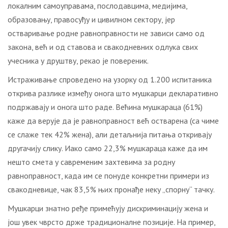
локалним самоуправама, послодавцима, медијима,
образовању, правосуђу и цивилном сектору, јер
остваривање родне равноправности не зависи само од
закона, већ и од ставова и свакодневних одлука свих
учесника у друштву, рекао је повереник.
Истраживање спроведено на узорку од 1.200 испитаника
открива разлике између онога што мушкарци декларативно
подржавају и онога што раде. Већина мушкараца (61%)
каже да верује да је равноправност већ остварена (са чиме
се слаже тек 42% жена), али детаљнија питања откривају
другачију слику. Иако само 22,3% мушкараца каже да им
нешто смета у савременим захтевима за родну
равноправност, када им се понуде конкретни примери из
свакодневице, чак 83,5% њих пронађе неку „спорну“ тачку.
Мушкарци знатно ређе примећују дискриминацију жена и
још увек чврсто држе традиционалне позиције. На пример,