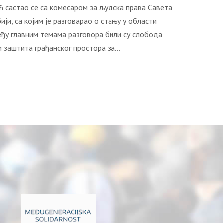
 састао се са комесаром за људска права Савета
ји, са којим је разговарао о стању у области
ђу главним темама разговора били су слобода
и заштита грађанског простора за…