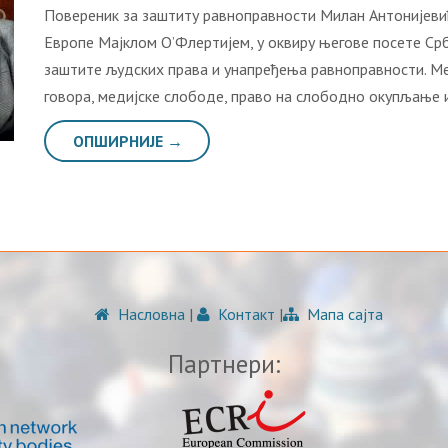
Повереник за заштиту равноправности Милан Антонијевић
Европе Мајклом О’Флертијем, у оквиру његове посете Срби
заштите људских права и унапређења равноправности. Ме
говора, медијске слободе, право на слободно окупљање 
ОПШИРНИЈЕ →
Насловна
|
Контакт
|
Мапа сајта
Партнери: