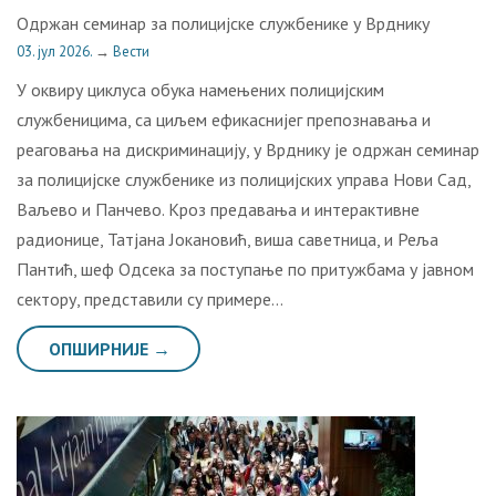
Одржан семинар за полицијске службенике у Врднику
03. јул 2026.
→
Вести
У оквиру циклуса обука намењених полицијским
службеницима, са циљем ефикаснијег препознавања и
реаговања на дискриминацију, у Врднику је одржан семинар
за полицијске службенике из полицијских управа Нови Сад,
Ваљево и Панчево. Кроз предавања и интерактивне
радионице, Татјана Јокановић, виша саветница, и Реља
Пантић, шеф Одсека за поступање по притужбама у јавном
сектору, представили су примере…
ОПШИРНИЈЕ →