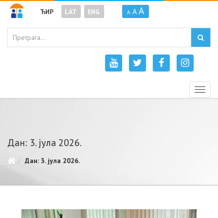
A
A
ЋИР
LAT
ENG
A
Togg
navig
Дан: 3. јула 2026.
Дан: 3. јула 2026.