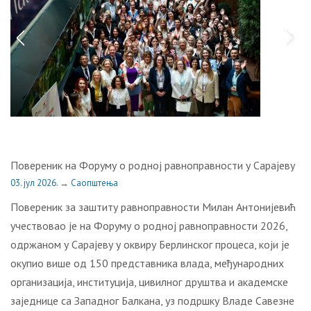
Повереник на Форуму о родној равноправности у Сарајеву
03. јул 2026.
→
Саопштења
Повереник за заштиту равноправности Милан Антонијевић
учествовао је на Форуму о родној равноправности 2026,
одржаном у Сарајеву у оквиру Берлинског процеса, који је
окупио више од 150 представника влада, међународних
организација, институција, цивилног друштва и академске
заједнице са Западног Балкана, уз подршку Владе Савезне