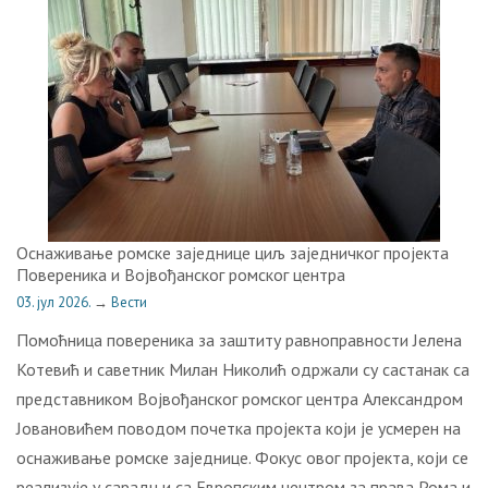
Оснаживање ромске заједнице циљ заједничког пројекта
Повереника и Војвођанског ромског центра
03. јул 2026.
→
Вести
Помоћница повереника за заштиту равноправности Јелена
Котевић и саветник Милан Николић одржали су састанак са
представником Војвођанског ромског центра Александром
Јовановићем поводом почетка пројекта који је усмерен на
оснаживање ромске заједнице. Фокус овог пројекта, који се
реализује у сарадњи са Европским центром за права Рома и