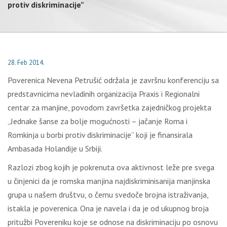
protiv diskriminacije”
28. Feb 2014.
Poverenica Nevena Petrušić održala je završnu konferenciju sa
predstavnicima nevladinih organizacija Praxis i Regionalni
centar za manjine, povodom završetka zajedničkog projekta
„Jednake šanse za bolje mogućnosti – jačanje Roma i
Romkinja u borbi protiv diskriminacije” koji je finansirala
Ambasada Holandije u Srbiji.
Razlozi zbog kojih je pokrenuta ova aktivnost leže pre svega
u činjenici da je romska manjina najdiskriminisanija manjinska
grupa u našem društvu, o čemu svedoče brojna istraživanja,
istakla je poverenica. Ona je navela i da je od ukupnog broja
pritužbi Povereniku koje se odnose na diskriminaciju po osnovu