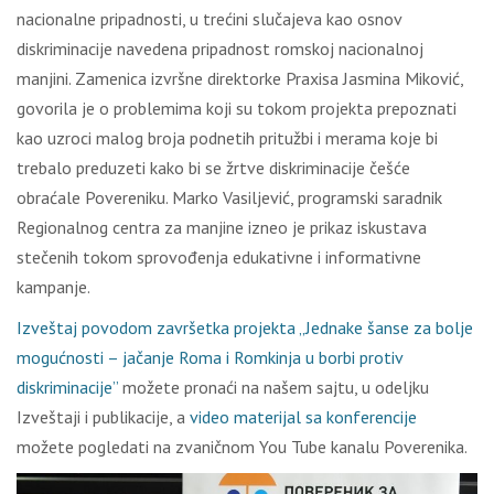
nacionalne pripadnosti, u trećini slučajeva kao osnov
diskriminacije navedena pripadnost romskoj nacionalnoj
manjini. Zamenica izvršne direktorke Praxisa Jasmina Miković,
govorila je o problemima koji su tokom projekta prepoznati
kao uzroci malog broja podnetih pritužbi i merama koje bi
trebalo preduzeti kako bi se žrtve diskriminacije češće
obraćale Povereniku. Marko Vasiljević, programski saradnik
Regionalnog centra za manjine izneo je prikaz iskustava
stečenih tokom sprovođenja edukativne i informativne
kampanje.
Izveštaj povodom završetka projekta „Jednake šanse za bolje
mogućnosti – jačanje Roma i Romkinja u borbi protiv
diskriminacije”
možete pronaći na našem sajtu, u odeljku
Izveštaji i publikacije, a
video materijal sa konferencije
možete pogledati na zvaničnom You Tube kanalu Poverenika.