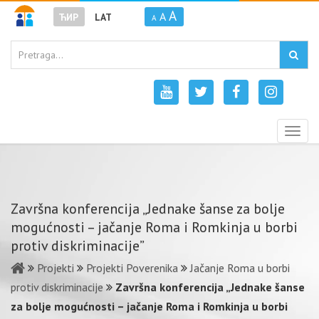
A
A
ЋИР
LAT
A
Togg
navig
Završna konferencija „Jednake šanse za bolje
mogućnosti – jačanje Roma i Romkinja u borbi
protiv diskriminacije”
Projekti
Projekti Poverenika
Jačanje Roma u borbi
protiv diskriminacije
Završna konferencija „Jednake šanse
za bolje mogućnosti – jačanje Roma i Romkinja u borbi