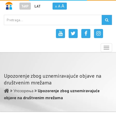
A
A
ЋИР
LAT
A
Togg
navig
Upozorenje zbog uznemiravajuće objave na
društvenim mrežama
Упозорења
Upozorenje zbog uznemiravajuće
objave na društvenim mrežama