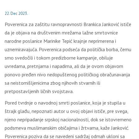
22. Dec 2023.
Poverenica za zaštitu ravnopravnosti Brankica Janković ističe
da je objava na društvenim mrežama lažne smrtovnice
narodne poslanice Marinike Tepić krajnje neprimerena i
uznemiravajuća. Poverenica podseća da politička borba, čemu
smo svedočili i tokom predizborne kampanje, obiluje
uvredama, pretnjama i napadima, ali da je ovom objavom
ponovo pređen nivo nedopuštenog političkog obračunavanja
sa neistomišljenicima zbog njihovih stvarnih ili
pretpostavljenih ličnih svojstava.
Pored tvrdnje o navodnoj smrti poslanice, koja je stupila u
štrajk glađu, nepoznati autor u ovoj objavi ističe, pre svega,
njeno nepripadanje srpskoj nacionalnosti, dok se istovremeno
podsmeva muslimanskim običajima i žrtvama, kaže Janković.
Poverenica poziva da se navedeni sadržaj odmah ukloni sa