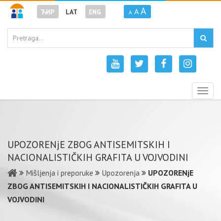
A
A
ЋИР
LAT
ENG
A
Togg
navig
UPOZORENjE ZBOG ANTISEMITSKIH I
NACIONALISTIČKIH GRAFITA U VOJVODINI
Mišljenja i preporuke
Upozorenja
UPOZORENjE
ZBOG ANTISEMITSKIH I NACIONALISTIČKIH GRAFITA U
VOJVODINI