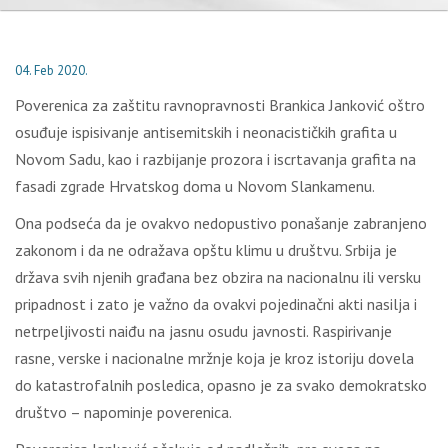
04. Feb 2020.
Poverenica za zaštitu ravnopravnosti Brankica Janković oštro
osuđuje ispisivanje antisemitskih i neonacističkih grafita u
Novom Sadu, kao i razbijanje prozora i iscrtavanja grafita na
fasadi zgrade Hrvatskog doma u Novom Slankamenu.
Ona podseća da je ovakvo nedopustivo ponašanje zabranjeno
zakonom i da ne odražava opštu klimu u društvu. Srbija je
država svih njenih građana bez obzira na nacionalnu ili versku
pripadnost i zato je važno da ovakvi pojedinačni akti nasilja i
netrpeljivosti naiđu na jasnu osudu javnosti. Raspirivanje
rasne, verske i nacionalne mržnje koja je kroz istoriju dovela
do katastrofalnih posledica, opasno je za svako demokratsko
društvo – napominje poverenica.