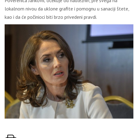
Poverenica Janković očekuje od nadležnih, pre svega na
lokalnom nivou da uklone grafite i pomognu u sanaciji štete,
kao i da će počinioci biti brzo privedeni pravdi.