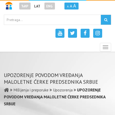
A
A
ЋИР
LAT
ENG
A
Togg
navig
UPOZORENjE POVODOM VREĐANjA
MALOLETNE ĆERKE PREDSEDNIKA SRBIJE
Mišljenja i preporuke
Upozorenja
UPOZORENjE
POVODOM VREĐANjA MALOLETNE ĆERKE PREDSEDNIKA
SRBIJE