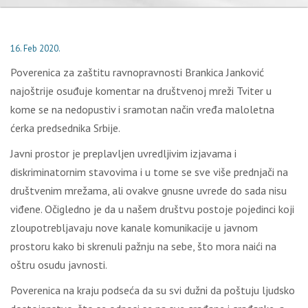
16. Feb 2020.
Poverenica za zaštitu ravnopravnosti Brankica Janković
najoštrije osuđuje komentar na društvenoj mreži Tviter u
kome se na nedopustiv i sramotan način vređa maloletna
ćerka predsednika Srbije.
Javni prostor je preplavljen uvredljivim izjavama i
diskriminatornim stavovima i u tome se sve više prednjači na
društvenim mrežama, ali ovakve gnusne uvrede do sada nisu
viđene. Očigledno je da u našem društvu postoje pojedinci koji
zloupotrebljavaju nove kanale komunikacije u javnom
prostoru kako bi skrenuli pažnju na sebe, što mora naići na
oštru osudu javnosti.
Poverenica na kraju podseća da su svi dužni da poštuju ljudsko