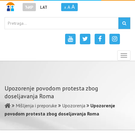
A
A
ЋИР
LAT
A
Togg
navig
Upozorenje povodom protesta zbog
doseljavanja Roma
Mišljenja i preporuke
Upozorenja
Upozorenje
povodom protesta zbog doseljavanja Roma