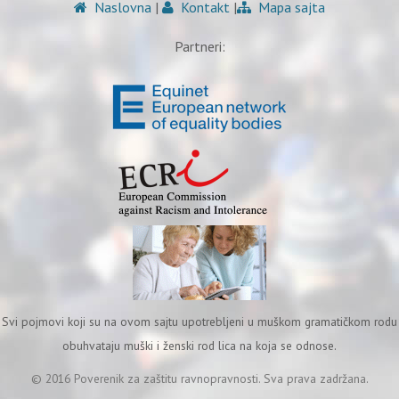
Naslovna
|
Kontakt
|
Mapa sajta
Partneri:
Svi pojmovi koji su na ovom sajtu upotrebljeni u muškom gramatičkom rodu
obuhvataju muški i ženski rod lica na koja se odnose.
© 2016 Poverenik za zaštitu ravnopravnosti. Sva prava zadržana.