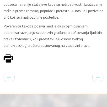
podseća na ranije slučajeve kada su netrpeljivost i izražavanje
mržnje prema romskoj populaciji prerastali u nasilje i pozive na
linč koji su imali ozbiljne posledice.
Poverenica takođe poziva medije da svojim pisanjem
doprinesu razvijanju svesti svih građana o poštovanju ljudskih
prava i toleranciji, koji predstavljaju osnov svakog
demokratskog društva zasnovanog na vladavini prava.