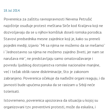
18. Jul 2014.
Poverenica za zaštitu ravnopravnosti Nevena Petrušić
najoštrije osuđuje protest meštana Sirče kod Kraljeva koji ne
dozvoljavaju da se u njihov komšiluk doseli romska porodica.
Stavovi predsednika mesne zajednice koji je, kako su preneli
pojedini mediji, izjavio “Mi sa njima ne možemo da se mešamo”
i “Jednostavno sa njima ne možemo zajedno živeti, jer nam se
narušava mir”, ne predstavljaju samo omalovažavanje i
povredu ljudskog dostojanstva romske nacionalne manjine,
već i težak oblik rasne diskriminacije, što je zakonom
zabranjeno. Poverenica očekuje da nadležni organi reaguju, i da
javnosti bude upućena poruka da se rasizam u Srbiji neće
tolerisati.
Istovremeno, poverenica upozorava da situacija u kojoj su
organizovani tzv. preventivni protesti, može da eskalira, i