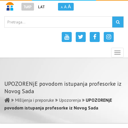
A
A
ЋИР
LAT
A
Togg
navig
UPOZORENjE povodom istupanja profesorke iz
Novog Sada
Mišljenja i preporuke
Upozorenja
UPOZORENjE
povodom istupanja profesorke iz Novog Sada