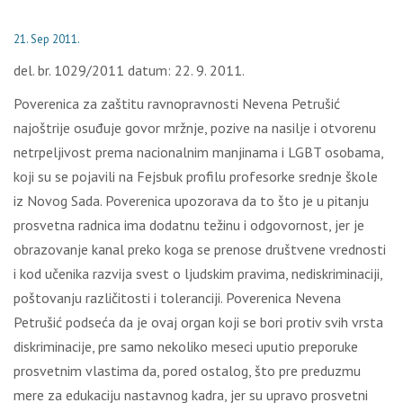
21. Sep 2011.
del. br. 1029/2011 datum: 22. 9. 2011.
Poverenica za zaštitu ravnopravnosti Nevena Petrušić
najoštrije osuđuje govor mržnje, pozive na nasilje i otvorenu
netrpeljivost prema nacionalnim manjinama i LGBT osobama,
koji su se pojavili na Fejsbuk profilu profesorke srednje škole
iz Novog Sada. Poverenica upozorava da to što je u pitanju
prosvetna radnica ima dodatnu težinu i odgovornost, jer je
obrazovanje kanal preko koga se prenose društvene vrednosti
i kod učenika razvija svest o ljudskim pravima, nediskriminaciji,
poštovanju različitosti i toleranciji. Poverenica Nevena
Petrušić podseća da je ovaj organ koji se bori protiv svih vrsta
diskriminacije, pre samo nekoliko meseci uputio preporuke
prosvetnim vlastima da, pored ostalog, što pre preduzmu
mere za edukaciju nastavnog kadra, jer su upravo prosvetni