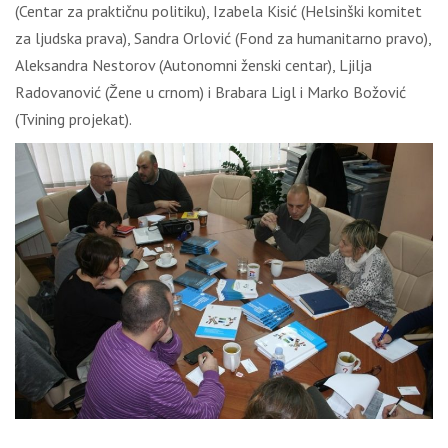
(Centar za praktičnu politiku), Izabela Kisić (Helsinški komitet
za ljudska prava), Sandra Orlović (Fond za humanitarno pravo),
Aleksandra Nestorov (Autonomni ženski centar), Ljilja
Radovanović (Žene u crnom) i Brabara Ligl i Marko Božović
(Tvining projekat).