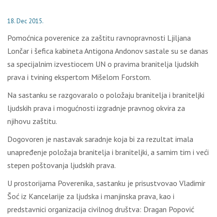
18. Dec 2015.
Pomoćnica poverenice za zaštitu ravnopravnosti Ljiljana
Lončar i šefica kabineta Antigona Andonov sastale su se danas
sa specijalnim izvestiocem UN o pravima branitelja ljudskih
prava i tvining ekspertom Mišelom Forstom.
Na sastanku se razgovaralo o položaju branitelja i braniteljki
ljudskih prava i mogućnosti izgradnje pravnog okvira za
njihovu zaštitu.
Dogovoren je nastavak saradnje koja bi za rezultat imala
unapređenje položaja branitelja i braniteljki, a samim tim i veći
stepen poštovanja ljudskih prava.
U prostorijama Poverenika, sastanku je prisustvovao Vladimir
Šoć iz Kancelarije za ljudska i manjinska prava, kao i
predstavnici organizacija civilnog društva: Dragan Popović