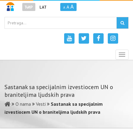
A
A
ЋИР
LAT
A
Togg
navig
Sastanak sa specijalnim izvestiocem UN o
braniteljima ljudskih prava
O nama
Vesti
Sastanak sa specijalnim
izvestiocem UN o braniteljima ljudskih prava