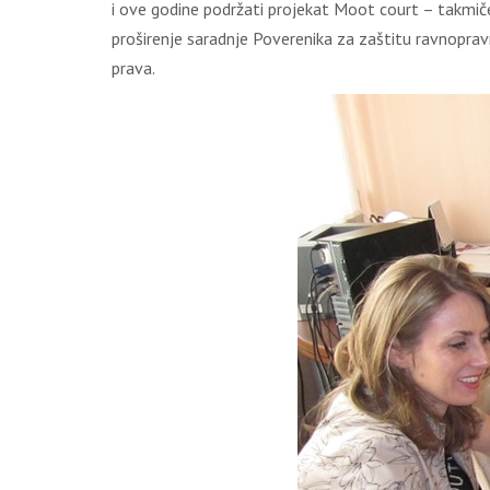
i ove godine podržati projekat Moot court – takmičen
proširenje saradnje Poverenika za zaštitu ravnopravn
prava.