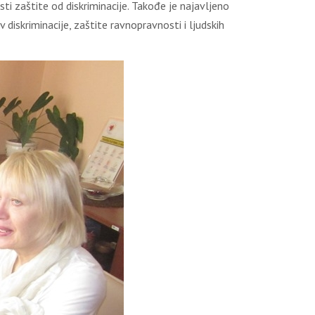
ti zaštite od diskriminacije. Takođe je najavljeno
diskriminacije, zaštite ravnopravnosti i ljudskih