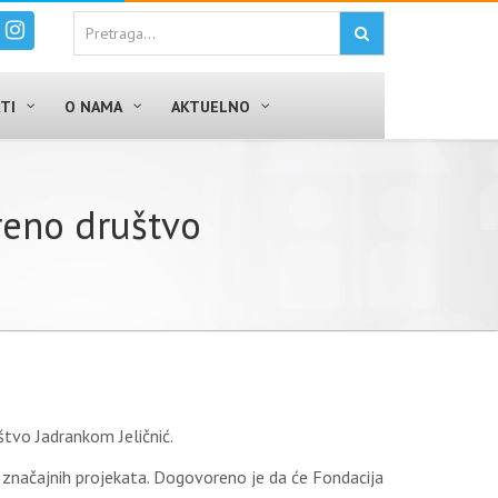
TI
O NAMA
AKTUELNO
reno društvo
tvo Jadrankom Jeličnić.
 značajnih projekata. Dogovoreno je da će Fondacija