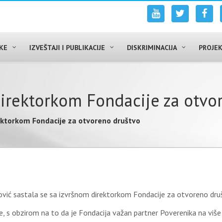
UKE
IZVEŠTAJI I PUBLIKACIJE
DISKRIMINACIJA
PROJEK
irektorkom Fondacije za otvo
ektorkom Fondacije za otvoreno društvo
ović sastala se sa izvršnom direktorkom Fondacije za otvoreno druš
 s obzirom na to da je Fondacija važan partner Poverenika na više