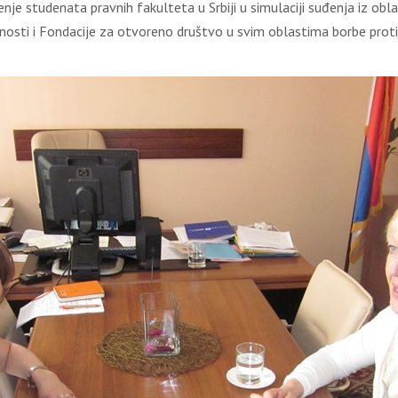
je studenata pravnih fakulteta u Srbiji u simulaciji suđenja iz oblas
osti i Fondacije za otvoreno društvo u svim oblastima borbe protiv 