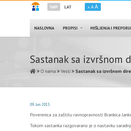
A
A
ЋИР
LAT
A
NASLOVNA
PROPISI
MIŠLJENJA I PREPOR
Sastanak sa izvršnom d
O nama
Vesti
Sastanak sa izvršnom dir
09. Jun 2015.
Poverenica za zaštitu ravnopravnosti Brankica Jank
Tokom sastanka razgovarano je o nastavku saradnje,