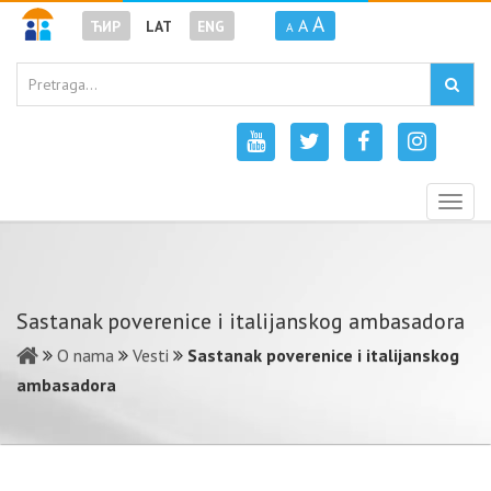
A
A
ЋИР
LAT
ENG
A
Togg
navig
Sastanak poverenice i italijanskog ambasadora
O nama
Vesti
Sastanak poverenice i italijanskog
ambasadora