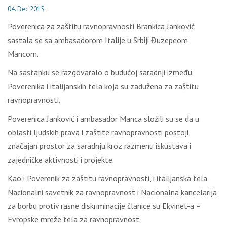
04. Dec 2015.
Poverenica za zaštitu ravnopravnosti Brankica Janković
sastala se sa ambasadorom Italije u Srbiji Đuzepeom
Mancom.
Na sastanku se razgovaralo o budućoj saradnji između
Poverenika i italijanskih tela koja su zadužena za zaštitu
ravnopravnosti.
Poverenica Janković i ambasador Manca složili su se da u
oblasti ljudskih prava i zaštite ravnopravnosti postoji
značajan prostor za saradnju kroz razmenu iskustava i
zajedničke aktivnosti i projekte.
Kao i Poverenik za zaštitu ravnopravnosti, i italijanska tela
Nacionalni savetnik za ravnopravnost i Nacionalna kancelarija
za borbu protiv rasne diskriminacije članice su Ekvinet-a –
Evropske mreže tela za ravnopravnost.