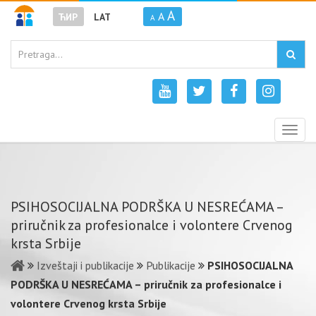
A
A
ЋИР
LAT
A
Togg
navig
PSIHOSOCIJALNA PODRŠKA U NESREĆAMA –
priručnik za profesionalce i volontere Crvenog
krsta Srbije
Izveštaji i publikacije
Publikacije
PSIHOSOCIJALNA
PODRŠKA U NESREĆAMA – priručnik za profesionalce i
volontere Crvenog krsta Srbije