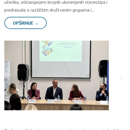
učenika, otklanjanjem brojnih ukorenjenih stereotipa i
predrasuda o različitim društvenim grupama i…
OPŠIRNIJE →