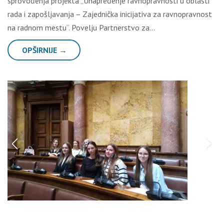
sprovođenja projekta „Unapređenje ravnopravnosti u oblasti
rada i zapošljavanja – Zajednička inicijativa za ravnopravnost
na radnom mestu“. Povelju Partnerstvo za…
OPŠIRNIJE →