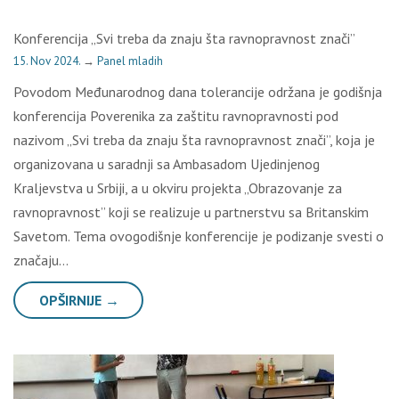
Konferencija „Svi treba da znaju šta ravnopravnost znači”
15. Nov 2024.
→
Panel mladih
Povodom Međunarodnog dana tolerancije održana je godišnja
konferencija Poverenika za zaštitu ravnopravnosti pod
nazivom „Svi treba da znaju šta ravnopravnost znači”, koja je
organizovana u saradnji sa Ambasadom Ujedinjenog
Kraljevstva u Srbiji, a u okviru projekta „Obrazovanje za
ravnopravnost” koji se realizuje u partnerstvu sa Britanskim
Savetom. Tema ovogodišnje konferencije je podizanje svesti o
značaju…
OPŠIRNIJE →