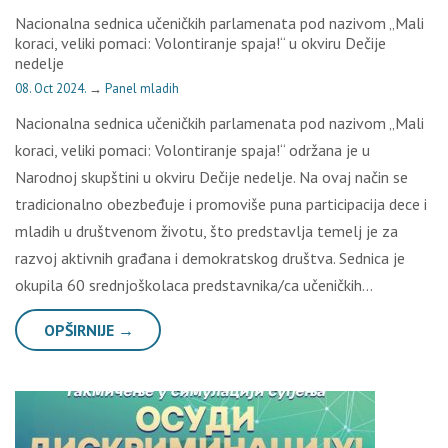
Nacionalna sednica učeničkih parlamenata pod nazivom „Mali
koraci, veliki pomaci: Volontiranje spaja!“ u okviru Dečije
nedelje
08. Oct 2024.
→
Panel mladih
Nacionalna sednica učeničkih parlamenata pod nazivom „Mali
koraci, veliki pomaci: Volontiranje spaja!“ održana je u
Narodnoj skupštini u okviru Dečije nedelje. Na ovaj način se
tradicionalno obezbeđuje i promoviše puna participacija dece i
mladih u društvenom životu, što predstavlja temelj je za
razvoj aktivnih građana i demokratskog društva. Sednica je
okupila 60 srednjoškolaca predstavnika/ca učeničkih…
OPŠIRNIJE →