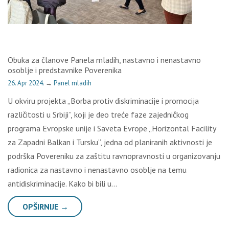
Obuka za članove Panela mladih, nastavno i nenastavno
osoblje i predstavnike Poverenika
26. Apr 2024.
→
Panel mladih
U okviru projekta „Borba protiv diskriminacije i promocija
različitosti u Srbiji”, koji je deo treće faze zajedničkog
programa Evropske unije i Saveta Evrope „Horizontal Facility
za Zapadni Balkan i Tursku“, jedna od planiranih aktivnosti je
podrška Povereniku za zaštitu ravnopravnosti u organizovanju
radionica za nastavno i nenastavno osoblje na temu
antidiskriminacije. Kako bi bili u…
OPŠIRNIJE →