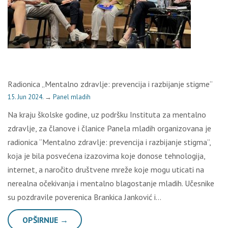
Radionica „Mentalno zdravlje: prevencija i razbijanje stigme“
15. Jun 2024.
→
Panel mladih
Na kraju školske godine, uz podršku Instituta za mentalno
zdravlje, za članove i članice Panela mladih organizovana je
radionica “Mentalno zdravlje: prevencija i razbijanje stigma”,
koja je bila posvećena izazovima koje donose tehnologija,
internet, a naročito društvene mreže koje mogu uticati na
nerealna očekivanja i mentalno blagostanje mladih. Učesnike
su pozdravile poverenica Brankica Janković i…
OPŠIRNIJE →