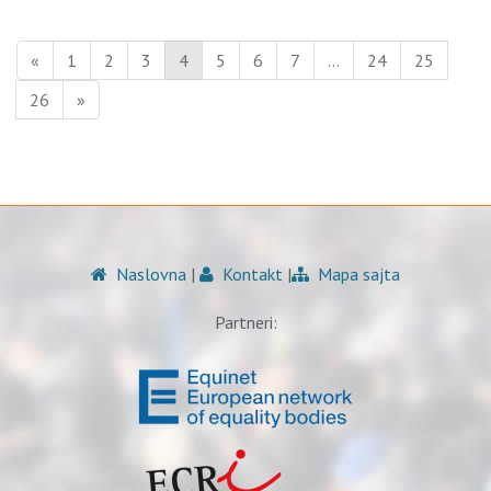
«
1
2
3
4
5
6
7
…
24
25
26
»
Naslovna
|
Kontakt
|
Mapa sajta
Partneri: