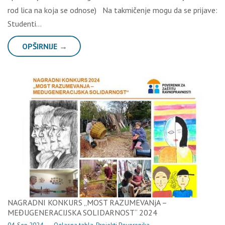
rod lica na koja se odnose) Na takmičenje mogu da se prijave:
Studenti…
OPŠIRNIJE →
NAGRADNI KONKURS „MOST RAZUMEVANjA –
MEĐUGENERACIJSKA SOLIDARNOST“ 2024