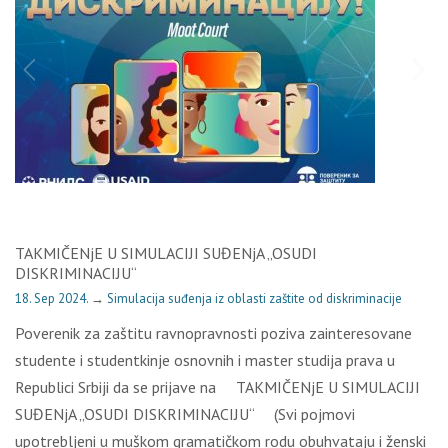
TAKMIČENjE U SIMULACIJI SUĐENjA „OSUDI
DISKRIMINACIJU“
18. Sep 2024.
→
Simulacija suđenja iz oblasti zaštite od diskriminacije
Poverenik za zaštitu ravnopravnosti poziva zainteresovane
studente i studentkinje osnovnih i master studija prava u
Republici Srbiji da se prijave na TAKMIČENjE U SIMULACIJI
SUĐENjA „OSUDI DISKRIMINACIJU“ (Svi pojmovi
upotrebljeni u muškom gramatičkom rodu obuhvataju i ženski