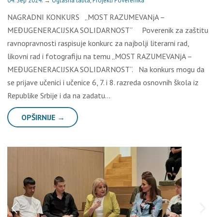
04. Sep 2024.
→
Oglasna tabla
,
Projekti Poverenika
NAGRADNI KONKURS „MOST RAZUMEVANjA –
MEĐUGENERACIJSKA SOLIDARNOST“ Poverenik za zaštitu
ravnopravnosti raspisuje konkurc za najbolji literarni rad,
likovni rad i fotografiju na temu „MOST RAZUMEVANjA –
MEĐUGENERACIJSKA SOLIDARNOST“. Na konkurs mogu da
se prijave učenici i učenice 6, 7. i 8. razreda osnovnih škola iz
Republike Srbije i da na zadatu…
OPŠIRNIJE →