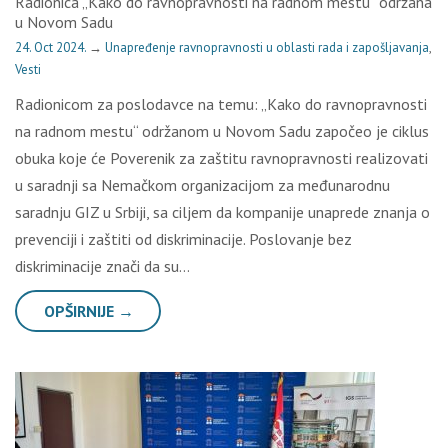
Radionica „Kako do ravnopravnosti na radnom mestu“ održana
u Novom Sadu
24. Oct 2024.
→
Unapređenje ravnopravnosti u oblasti rada i zapošljavanja
,
Vesti
Radionicom za poslodavce na temu: „Kako do ravnopravnosti
na radnom mestu“ održanom u Novom Sadu započeo je ciklus
obuka koje će Poverenik za zaštitu ravnopravnosti realizovati
u saradnji sa Nemačkom organizacijom za međunarodnu
saradnju GIZ u Srbiji, sa ciljem da kompanije unaprede znanja o
prevenciji i zaštiti od diskriminacije. Poslovanje bez
diskriminacije znači da su…
OPŠIRNIJE →