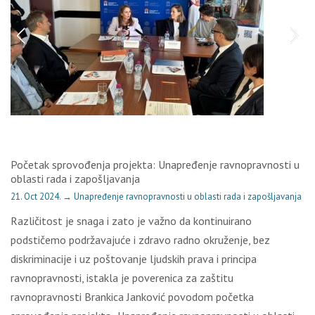
Početak sprovođenja projekta: Unapređenje ravnopravnosti u
oblasti rada i zapošljavanja
21. Oct 2024.
→
Unapređenje ravnopravnosti u oblasti rada i zapošljavanja
Različitost je snaga i zato je važno da kontinuirano
podstičemo podržavajuće i zdravo radno okruženje, bez
diskriminacije i uz poštovanje ljudskih prava i principa
ravnopravnosti, istakla je poverenica za zaštitu
ravnopravnosti Brankica Janković povodom početka