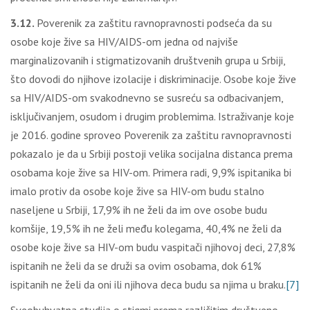
3.12.
Poverenik za zaštitu ravnopravnosti podseća da su
osobe koje žive sa HIV/AIDS-om jedna od najviše
marginalizovanih i stigmatizovanih društvenih grupa u Srbiji,
što dovodi do njihove izolacije i diskriminacije. Osobe koje žive
sa HIV/AIDS-om svakodnevno se susreću sa odbacivanjem,
isklјučivanjem, osudom i drugim problemima. Istraživanje koje
je 2016. godine sproveo Poverenik za zaštitu ravnopravnosti
pokazalo je da u Srbiji postoji velika socijalna distanca prema
osobama koje žive sa HIV-om. Primera radi, 9,9% ispitanika bi
imalo protiv da osobe koje žive sa HIV-om budu stalno
naselјene u Srbiji, 17,9% ih ne želi da im ove osobe budu
komšije, 19,5% ih ne želi među kolegama, 40,4% ne želi da
osobe koje žive sa HIV-om budu vaspitači njihovoj deci, 27,8%
ispitanih ne želi da se druži sa ovim osobama, dok 61%
ispitanih ne želi da oni ili njihova deca budu sa njima u braku.
[7]