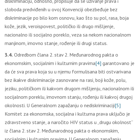
diskriminaciju, odnosno, propisuje da se uživanje prava i
sloboda predviđenih u ovoj Konvenciji obezbeđuje bez
diskriminacije po bilo kom osnovu, kao što su pol, rasa, boja
kože, jezik, veroispovest, političko ili drugo mišlјenje,
nacionalno ili socijalno poreklo, veza sa nekom nacionalnom
manjinom, imovno stanje, rođenje ili drugi status.
3.4.
Odredbom člana 2. stav 2. Međunarodnog pakta o
ekonomskim, socijalnim i kulturnim pravima
[4]
garantovano je
da će sva prava koja su u njemu formulisana biti ostvarivana
bez ikakve diskriminacije zasnovane na rasi, boji kože, polu,
jeziku, političkom ili kakvom drugom mišlјenju, nacionalnom ili
socijalnom poreklu, imovnom stanju, rođenju ili kakvoj drugoj
okolnosti. U Generalnom zapažanju o nediskriminaciji
[5]
Komitet za ekonomska, socijalna i kulturna prava uklјučio je
zdravstveno stanje, a naročito HIV status u „drugu okolnost“
iz člana 2. stav 2. Međunarodnog pakta o ekonomskim,
socijalnim i kulturnim pravima. U Generalnom zapažanju