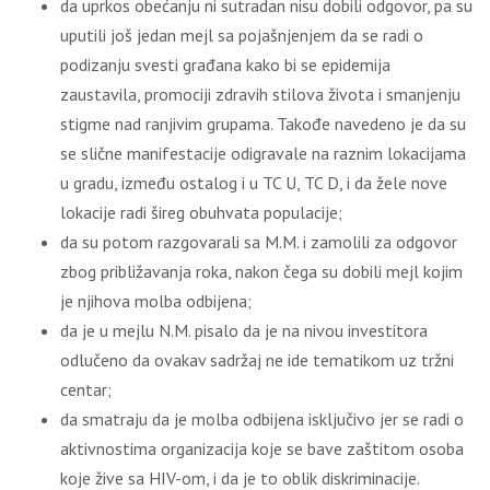
da uprkos obećanju ni sutradan nisu dobili odgovor, pa su
uputili još jedan mejl sa pojašnjenjem da se radi o
podizanju svesti građana kako bi se epidemija
zaustavila, promociji zdravih stilova života i smanjenju
stigme nad ranjivim grupama. Takođe navedeno je da su
se slične manifestacije odigravale na raznim lokacijama
u gradu, između ostalog i u TC U, TC D, i da žele nove
lokacije radi šireg obuhvata populacije;
da su potom razgovarali sa M.M. i zamolili za odgovor
zbog približavanja roka, nakon čega su dobili mejl kojim
je njihova molba odbijena;
da je u mejlu N.M. pisalo da je na nivou investitora
odlučeno da ovakav sadržaj ne ide tematikom uz tržni
centar;
da smatraju da je molba odbijena isklјučivo jer se radi o
aktivnostima organizacija koje se bave zaštitom osoba
koje žive sa HIV-om, i da je to oblik diskriminacije.