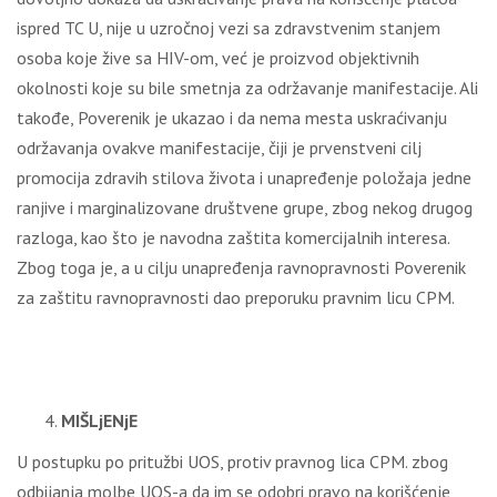
ispred TC U, nije u uzročnoj vezi sa zdravstvenim stanjem
osoba koje žive sa HIV-om, već je proizvod objektivnih
okolnosti koje su bile smetnja za održavanje manifestacije. Ali
takođe, Poverenik je ukazao i da nema mesta uskraćivanju
održavanja ovakve manifestacije, čiji je prvenstveni cilј
promocija zdravih stilova života i unapređenje položaja jedne
ranjive i marginalizovane društvene grupe, zbog nekog drugog
razloga, kao što je navodna zaštita komercijalnih interesa.
Zbog toga je, a u cilјu unapređenja ravnopravnosti Poverenik
za zaštitu ravnopravnosti dao preporuku pravnim licu CPM.
MIŠLjENјE
U postupku po pritužbi UOS, protiv pravnog lica CPM. zbog
odbijanja molbe UOS-a da im se odobri pravo na korišćenje