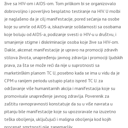
žive sa HIV-om i AIDS-om. Tom prilikom bi se organizovalo
dobrovolјno i poverlјivo besplatno testiranje na HIV. U molbi
je naglašeno da je cilј manifestacije, pored sećanja na osobe
koje su umrle od AIDS-a, iskazivanje solidarnosti sa osobama
koje boluju od AIDS-a, podizanje svesti o HIV-u u društvu, i
smanjenje stigme i diskriminacije osoba koje žive sa HIV-om.
Dakle, akcenat manifestacije je upravo na promociji zdravih
stilova života, unapređenju javnog zdravlјa i promociji lјudskih
prava, za šta se može reći da nije u suprotnosti sa
marketinškim planom TC U, posebno kada se ima u vidu da je
CPM u ranijem periodu ustupio plato ispred TC U. za
održavanje više humanitarnih akcija i manifestacija koje su
promovisale unapređenje javnog zdravlјa. Poverenik za
zaštitu ravnopravnosti konstatuje da su u više navrata u
pitanju bile manifestacije koje su upozoravale na izuzetno
teška obolјenja, uklјučujući i maligna obolјenja kod kojih
procenat smrtnosti nije zanemarlјiv.