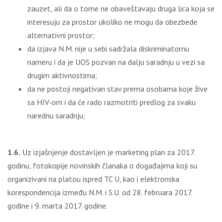
zauzet, ali da o tome ne obaveštavaju druga lica koja se
interesuju za prostor ukoliko ne mogu da obezbede
alternativni prostor;
da izjava N.M. nije u sebi sadržala diskriminatornu
nameru i da je UOS pozvan na dalјu saradnju u vezi sa
drugim aktivnostima;
da ne postoji negativan stav prema osobama koje žive
sa HIV-om i da će rado razmotriti predlog za svaku
narednu saradnju;
1.6
.
Uz izjašnjenje dostavlјen je marketing plan za 2017.
godinu, fotokopije novinskih članaka o događajima koji su
organizivani na platou ispred TC U, kao i elektronska
korespondencija između N.M. i S.U. od 28. februara 2017.
godine i 9. marta 2017. godine.