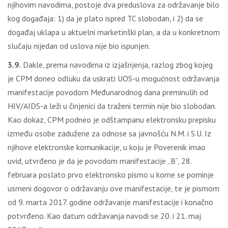
njihovim navodima, postoje dva preduslova za održavanje bilo
kog događaja: 1) da je plato ispred TC slobodan, i 2) da se
događaj uklapa u aktuelni marketinški plan, a da u konkretnom
slučaju nijedan od uslova nije bio ispunjen.
3.9.
Dakle, prema navodima iz izjašnjenja, razlog zbog kojeg
je CPM doneo odluku da uskrati UOS-u mogućnost održavanja
manifestacije povodom Međunarodnog dana preminulih od
HIV/AIDS-a leži u činjenici da traženi termin nije bio slobodan.
Kao dokaz, CPM podneo je odštampanu elektronsku prepisku
između osobe zadužene za odnose sa javnošću N.M. i S.U. Iz
njihove elektronske komunikacije, u koju je Poverenik imao
uvid, utvrđeno je da je povodom manifestacije „B“, 28.
februara poslato prvo elektronsko pismo u kome se pominje
usmeni dogovor o održavanju ove manifestacije, te je pismom
od 9. marta 2017. godine održavanje manifestacije i konačno
potvrđeno. Kao datum održavanja navodi se 20. i 21. maj