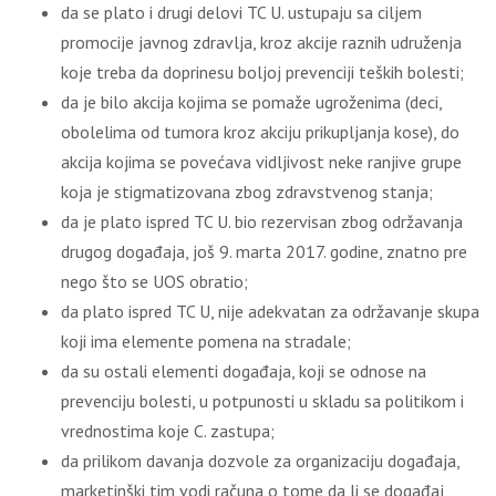
da se plato i drugi delovi TC U. ustupaju sa cilјem
promocije javnog zdravlјa, kroz akcije raznih udruženja
koje treba da doprinesu bolјoj prevenciji teških bolesti;
da je bilo akcija kojima se pomaže ugroženima (deci,
obolelima od tumora kroz akciju prikuplјanja kose), do
akcija kojima se povećava vidlјivost neke ranjive grupe
koja je stigmatizovana zbog zdravstvenog stanja;
da je plato ispred TC U. bio rezervisan zbog održavanja
drugog događaja, još 9. marta 2017. godine, znatno pre
nego što se UOS obratio;
da plato ispred TC U, nije adekvatan za održavanje skupa
koji ima elemente pomena na stradale;
da su ostali elementi događaja, koji se odnose na
prevenciju bolesti, u potpunosti u skladu sa politikom i
vrednostima koje C. zastupa;
da prilikom davanja dozvole za organizaciju događaja,
marketinški tim vodi računa o tome da li se događaj