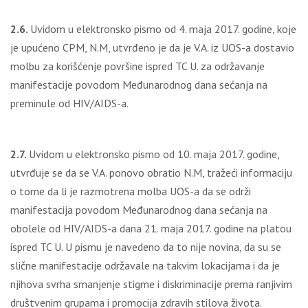
2.6.
Uvidom u elektronsko pismo od 4. maja 2017. godine, koje
je upućeno CPM, N.M, utvrđeno je da je V.A. iz UOS-a dostavio
molbu za korišćenje površine ispred TC U. za održavanje
manifestacije povodom Međunarodnog dana sećanja na
preminule od HIV/AIDS-a.
2.7.
Uvidom u elektronsko pismo od 10. maja 2017. godine,
utvrđuje se da se V.A. ponovo obratio N.M, tražeći informaciju
o tome da li je razmotrena molba UOS-a da se održi
manifestacija povodom Međunarodnog dana sećanja na
obolele od HIV/AIDS-a dana 21. maja 2017. godine na platou
ispred TC U. U pismu je navedeno da to nije novina, da su se
slične manifestacije održavale na takvim lokacijama i da je
njihova svrha smanjenje stigme i diskriminacije prema ranjivim
društvenim grupama i promocija zdravih stilova života.