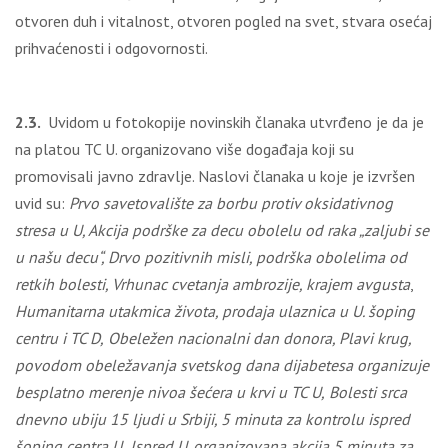
otvoren duh i vitalnost, otvoren pogled na svet, stvara osećaj
prihvaćenosti i odgovornosti.
2.3.
Uvidom u fotokopije novinskih članaka utvrđeno je da je
na platou TC U. organizovano više događaja koji su
promovisali javno zdravlјe. Naslovi članaka u koje je izvršen
uvid su:
Prvo savetovalište za borbu protiv oksidativnog
stresa u U, Akcija podrške za decu obolelu od raka „zalјubi se
u našu decu“, Drvo pozitivnih misli, podrška obolelima od
retkih bolesti, Vrhunac cvetanja ambrozije, krajem avgusta
,
Humanitarna utakmica života, prodaja ulaznica u U. šoping
centru i TC D,
Obeležen nacionalni dan donora, Plavi krug,
povodom obeležavanja svetskog dana dijabetesa organizuje
besplatno merenje nivoa šećera u krvi u TC U,
Bolesti srca
dnevno ubiju 15 lјudi u Srbiji, 5 minuta za kontrolu ispred
šoping centra U,
Ispred U. organizovana akcija 5 minuta za