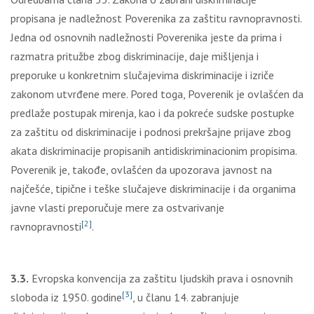
propisana je nadležnost Poverenika za zaštitu ravnopravnosti.
Jedna od osnovnih nadležnosti Poverenika jeste da prima i
razmatra pritužbe zbog diskriminacije, daje mišlјenja i
preporuke u konkretnim slučajevima diskriminacije i izriče
zakonom utvrđene mere. Pored toga, Poverenik je ovlašćen da
predlaže postupak mirenja, kao i da pokreće sudske postupke
za zaštitu od diskriminacije i podnosi prekršajne prijave zbog
akata diskriminacije propisanih antidiskriminacionim propisima.
Poverenik je, takođe, ovlašćen da upozorava javnost na
najčešće, tipične i teške slučajeve diskriminacije i da organima
javne vlasti preporučuje mere za ostvarivanje
[2]
ravnopravnosti
.
3.3.
Evropska konvencija za zaštitu lјudskih prava i osnovnih
[3]
sloboda iz 1950. godine
, u članu 14. zabranjuje