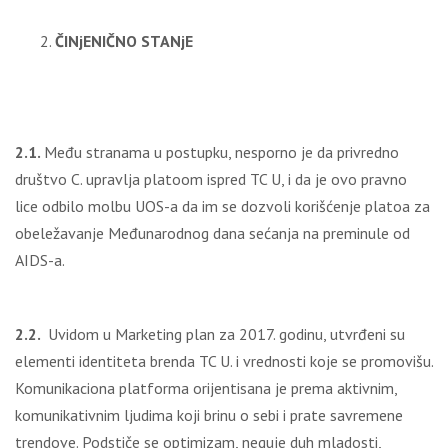
ČINјENIČNO STANјE
2.1.
Među stranama u postupku, nesporno je da privredno
društvo C. upravlјa platoom ispred TC U, i da je ovo pravno
lice odbilo molbu UOS-a da im se dozvoli korišćenje platoa za
obeležavanje Međunarodnog dana sećanja na preminule od
AIDS-a.
2.2.
Uvidom u Marketing plan za 2017. godinu, utvrđeni su
elementi identiteta brenda TC U. i vrednosti koje se promovišu.
Komunikaciona platforma orijentisana je prema aktivnim,
komunikativnim lјudima koji brinu o sebi i prate savremene
trendove. Podstiče se optimizam, neguje duh mladosti,