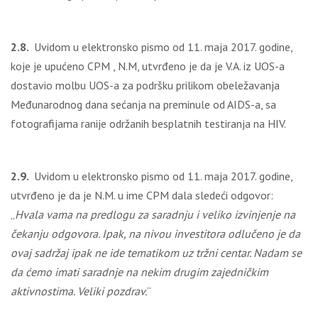
2.8.
Uvidom u elektronsko pismo od 11. maja 2017. godine,
koje je upućeno CPM , N.M, utvrđeno je da je V.A. iz UOS-a
dostavio molbu UOS-a za podršku prilikom obeležavanja
Međunarodnog dana sećanja na preminule od AIDS-a, sa
fotografijama ranije održanih besplatnih testiranja na HIV.
2.9.
Uvidom u elektronsko pismo od 11. maja 2017. godine,
utvrđeno je da je N.M. u ime CPM dala sledeći odgovor:
„
Hvala vama na predlogu za saradnju i veliko izvinjenje na
čekanju odgovora. Ipak, na nivou investitora odlučeno je da
ovaj sadržaj ipak ne ide tematikom uz tržni centar. Nadam se
da ćemo imati saradnje na nekim drugim zajedničkim
aktivnostima. Veliki pozdrav.
“