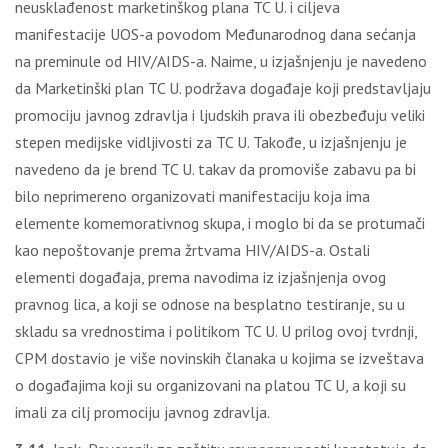
neusklađenost marketinškog plana TC U. i cilјeva
manifestacije UOS-a povodom Međunarodnog dana sećanja
na preminule od HIV/AIDS-a. Naime, u izjašnjenju je navedeno
da Marketinški plan TC U. podržava događaje koji predstavlјaju
promociju javnog zdravlјa i lјudskih prava ili obezbeđuju veliki
stepen medijske vidlјivosti za TC U. Takođe, u izjašnjenju je
navedeno da je brend TC U. takav da promoviše zabavu pa bi
bilo neprimereno organizovati manifestaciju koja ima
elemente komemorativnog skupa, i moglo bi da se protumači
kao nepoštovanje prema žrtvama HIV/AIDS-a. Ostali
elementi događaja, prema navodima iz izjašnjenja ovog
pravnog lica, a koji se odnose na besplatno testiranje, su u
skladu sa vrednostima i politikom TC U. U prilog ovoj tvrdnji,
CPM dostavio je više novinskih članaka u kojima se izveštava
o događajima koji su organizovani na platou TC U, a koji su
imali za cilј promociju javnog zdravlјa.