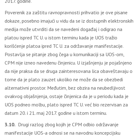
2017. godine.
Poverenik za zaštitu ravnopravnosti prihvatio je ove pisane
dokaze, posebno imajući u vidu da se iz dostupnih elektronskih
medija može utvrditi da se navedeni događaj i odigrao na
platou ispred TC U. u istom terminu kada je UOS tražio
korišćenje platoa ipred TC U. za održavanje manifestacije.
Postavlјa se pitanje zbog čega u komunikaciji sa UOS-om,
CPM nije izneo navedenu činjenicu. U izjašnjenju je pojašnjeno
da nije praksa da se druga zainteresovana lica obaveštavaju o
tome da je plato zauzet ukoliko ne može da se obezbedi
alternativni prostor. Međutim, bez obzira na neubedlјivost
ovakvog objašnjenja, ostaje činjenica da je u periodu kada je
UOS podneo molbu, plato ispred TC U. već bio rezervisan za
datum 20. i 21. maj 2017. godine u istom terminu.
3.10.
Drugi razlog zbog kojih je CPM odbio održavanje
manifestacije UOS-a odnosi se na navodnu koncepcijsku