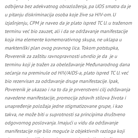
odbijena bez adekvatnog obrazloženja, pa UOS smatra da je
u pitanju diskriminacija osoba koje žive sa HIV-om. U
izjašnjenju, CPM je naveo da je plato ispred TC U. u traženom
terminu već bio zauzet
, ali i da
se održavanje manifestacije
koja ima elemente komemorativnog skupa, ne uklapa u
markteniški plan ovog pravnog lica. Tokom potstupka,
Poverenik za zaštitu ravnopravnosti utvrdio je da je u
terminu koji je tražen za obeležavanje Međunarodnog dana
sećanja na preminule od HIV/AIDS-a, plato ispred TC U. već
bio rezervisan za održavanje druge manifestacije. Ipak,
Poverenik je ukazao i na to da je prvenstveni cilј održavanja
navedene manifestacije, promocija zdravih stilova života i
unapređenje položaja jedne stigmatizovane grupe, i kao
takva, ne može biti u suprotnosti sa principima društveno
odgovornog poslovanja. Imajući u vidu da održavanje
manifestacije nije bilo moguće iz objektivnih razloga koji