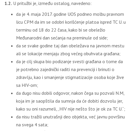
1.2.
U pritužbi je, između ostalog, navedeno:
da je 4. maja 2017. godine UOS podneo molbu pravnom
licu CPM da im se odobri korišćenje platoa ispred TC U. u
terminu od 18 do 22 časa, kako bi se obeležio
Međunarodni dan sećanja na preminule od side;
da se svake godine taj dan obeležava na javnom mestu
ali se lokacije menjaju zbog većeg obuhvata građana;
da je cilј skupa bio podizanje svesti građana o tome da
je potrebno zajednički raditi na prevenciji i brinuti o
zdravlјu, kao i smanjenje stigmatizacije osoba koje žive
sa HIV-om;
da dugo nisu dobili odgovor, nakon čega su pozvali N.M,
koja im je saopštila da sumnja da će dobiti dozvolu jer,
kako su oni razumeli, „HIV nije nešto što je ok za TC U.“;
da nisu tražili unutrašnji deo objekta, već javnu površinu
na svega 4 sata;