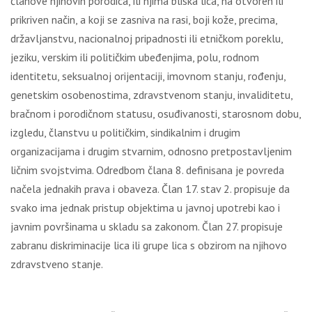
članove njihovih porodica, ili njima bliska lica, na otvoren ili
prikriven način, a koji se zasniva na rasi, boji kože, precima,
državlјanstvu, nacionalnoj pripadnosti ili etničkom poreklu,
jeziku, verskim ili političkim ubeđenjima, polu, rodnom
identitetu, seksualnoj orijentaciji, imovnom stanju, rođenju,
genetskim osobenostima, zdravstvenom stanju, invaliditetu,
bračnom i porodičnom statusu, osuđivanosti, starosnom dobu,
izgledu, članstvu u političkim, sindikalnim i drugim
organizacijama i drugim stvarnim, odnosno pretpostavlјenim
ličnim svojstvima. Odredbom člana 8. definisana je povreda
načela jednakih prava i obaveza. Član 17. stav 2. propisuje da
svako ima jednak pristup objektima u javnoj upotrebi kao i
javnim površinama u skladu sa zakonom. Član 27. propisuje
zabranu diskriminacije lica ili grupe lica s obzirom na njihovo
zdravstveno stanje.