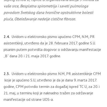
vaše srce, Besplatna spirometrija i saveti pulmologa
povodom Svetskog dana hronične opstruktivne bolesti
pluća, Obeležavanje nedelјe cistične fibroze.
2.4.
Uvidom u elektronsko pismo upućeno CPM, N.M, PR
asistentkinji, utvrđeno da je 28. februara 2017. godine S.U.
pisanim putem potvrdila dogovor o održavanju manifestacije
„B“ dana 20. i 21. maja 2017. godine.
2.5.
Uvidom u elektronsko pismo N.M, PR asistentkinje CPM
koje je upućeno S.U, utvrđeno je da je dana 9. marta 2017.
godine, CPM potvrdio termin za događaj ispred TC U, za 20. i
21. maj, u terminu koji je naknadno tražen za održavanje
manifestacije od strane UOS-a.