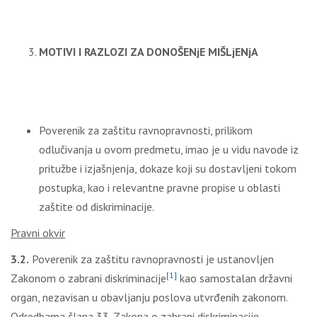
MOTIVI I RAZLOZI ZA DONOŠENјE MIŠLjENјA
Poverenik za zaštitu ravnopravnosti, prilikom
odlučivanja u ovom predmetu, imao je u vidu navode iz
pritužbe i izjašnjenja, dokaze koji su dostavlјeni tokom
postupka, kao i relevantne pravne propise u oblasti
zaštite od diskriminacije.
Pravni okvir
3.2.
Poverenik za zaštitu ravnopravnosti je ustanovlјen
[1]
Zakonom o zabrani diskriminacije
kao samostalan državni
organ, nezavisan u obavlјanju poslova utvrđenih zakonom.
Odredbama člana 33. Zakona o zabrani diskriminacije