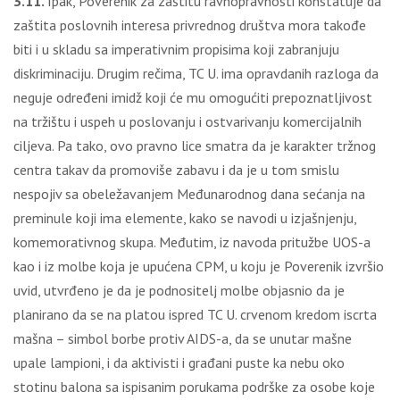
3.11.
Ipak, Poverenik za zaštitu ravnopravnosti konstatuje da
zaštita poslovnih interesa privrednog društva mora takođe
biti i u skladu sa imperativnim propisima koji zabranjuju
diskriminaciju. Drugim rečima, TC U. ima opravdanih razloga da
neguje određeni imidž koji će mu omogućiti prepoznatlјivost
na tržištu i uspeh u poslovanju i ostvarivanju komercijalnih
cilјeva. Pa tako, ovo pravno lice smatra da je karakter tržnog
centra takav da promoviše zabavu i da je u tom smislu
nespojiv sa obeležavanjem Međunarodnog dana sećanja na
preminule koji ima elemente, kako se navodi u izjašnjenju,
komemorativnog skupa. Međutim, iz navoda pritužbe UOS-a
kao i iz molbe koja je upućena CPM, u koju je Poverenik izvršio
uvid, utvrđeno je da je podnositelј molbe objasnio da je
planirano da se na platou ispred TC U. crvenom kredom iscrta
mašna – simbol borbe protiv AIDS-a, da se unutar mašne
upale lampioni, i da aktivisti i građani puste ka nebu oko
stotinu balona sa ispisanim porukama podrške za osobe koje