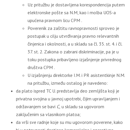
Uz pritužbu je dostavlјena korespondencija putem
elektronske pošte sa N.M, kao i molba UOS-a
upućena pravnom licu CPM .
Poverenik za zaštitu ravnopravnosti sproveo je
postupak u cilјu utvrđivanja pravno relevantnih
činjenica i okolnosti, a u skladu sa čl. 35. st. 4. i čl.
37. st. 2. Zakona o zabrani diskriminacije, pa je u
toku postupka pribavlјeno izjašnjenje privrednog
društva CPM .
U izjašnjenju direktorke I.M. i PR asistentkinje N.M.
na pritužbu, između ostalog je navedeno:
da plato ispred TC U. predstavlјa deo zemlјišta koji je
privatna svojina u javnoj upotrebi, čijim upravlјanjem i
održavanjem se bavi
C,
u skladu sa ugovorom
zaklјučenim sa vlasnikom platoa;
da vrši sve radnje koje su mu ugovorom poverene, kako