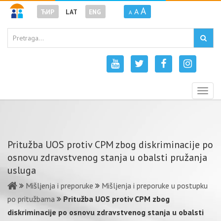
A
A
ЋИР
LAT
ENG
A
Togg
navig
Pritužba UOS protiv CPM zbog diskriminacije po
osnovu zdravstvenog stanja u obalsti pružanja
usluga
Mišljenja i preporuke
Mišljenja i preporuke u postupku
po pritužbama
Pritužba UOS protiv CPM zbog
diskriminacije po osnovu zdravstvenog stanja u obalsti