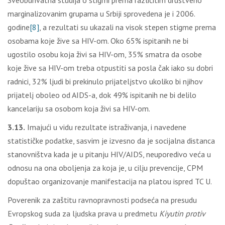
Sveobuhvatna studija o stigmi prema različitim društveno
marginalizovanim grupama u Srbiji sprovedena je i 2006.
godine
[8]
, a rezultati su ukazali na visok stepen stigme prema
osobama koje žive sa HIV-om. Oko 65% ispitanih ne bi
ugostilo osobu koja živi sa HIV-om, 35% smatra da osobe
koje žive sa HIV-om treba otpustiti sa posla čak iako su dobri
radnici, 32% lјudi bi prekinulo prijatelјstvo ukoliko bi njihov
prijatelј oboleo od AIDS-a, dok 49% ispitanih ne bi delilo
kancelariju sa osobom koja živi sa HIV-om.
3.13.
Imajući u vidu rezultate istraživanja, i navedene
statističke podatke, sasvim je izvesno da je socijalna distanca
stanovništva kada je u pitanju HIV/AIDS, neuporedivo veća u
odnosu na ona obolјenja za koja je, u cilјu prevencije, CPM
dopuštao organizovanje manifestacija na platou ispred TC U.
Poverenik za zaštitu ravnopravnosti podseća na presudu
Evropskog suda za lјudska prava u predmetu
Kiyutin protiv