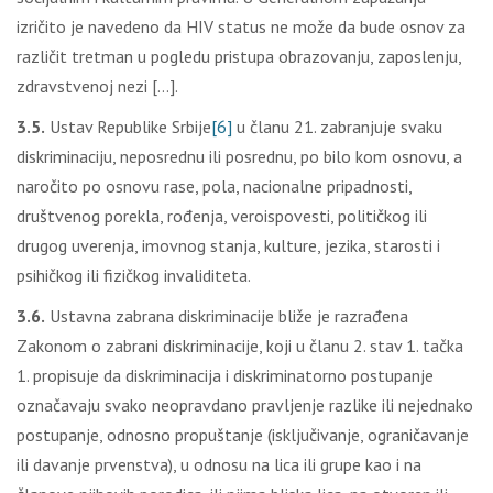
izričito je navedeno da HIV status ne može da bude osnov za
različit tretman u pogledu pristupa obrazovanju, zaposlenju,
zdravstvenoj nezi […].
3.5.
Ustav Republike Srbije
[6]
u članu 21. zabranjuje svaku
diskriminaciju, neposrednu ili posrednu, po bilo kom osnovu, a
naročito po osnovu rase, pola, nacionalne pripadnosti,
društvenog porekla, rođenja, veroispovesti, političkog ili
drugog uverenja, imovnog stanja, kulture, jezika, starosti i
psihičkog ili fizičkog invaliditeta.
3.6.
Ustavna zabrana diskriminacije bliže je razrađena
Zakonom o zabrani diskriminacije, koji u članu 2. stav 1. tačka
1. propisuje da diskriminacija i diskriminatorno postupanje
označavaju svako neopravdano pravlјenje razlike ili nejednako
postupanje, odnosno propuštanje (isklјučivanje, ograničavanje
ili davanje prvenstva), u odnosu na lica ili grupe kao i na