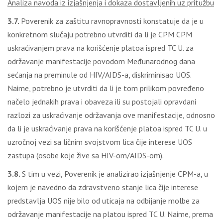
Analiza navoda iz izjašnjenja i dokaza dostavlјenih uz pritužbu
3.7.
Poverenik za zaštitu ravnopravnosti konstatuje da je u
konkretnom slučaju potrebno utvrditi da li je CPM CPM
uskraćivanjem prava na korišćenje platoa ispred TC U. za
održavanje manifestacije povodom Međunarodnog dana
sećanja na preminule od HIV/AIDS-a, diskriminisao UOS.
Naime, potrebno je utvrditi da li je tom prilikom povređeno
načelo jednakih prava i obaveza ili su postojali opravdani
razlozi za uskraćivanje održavanja ove manifestacije, odnosno
da li je uskraćivanje prava na korišćenje platoa ispred TC U. u
uzročnoj vezi sa ličnim svojstvom lica čije interese UOS
zastupa (osobe koje žive sa HIV-om/AIDS-om).
3.8.
S tim u vezi, Poverenik je analizirao izjašnjenje CPM-a, u
kojem je navedno da zdravstveno stanje lica čije interese
predstavlјa UOS nije bilo od uticaja na odbijanje molbe za
održavanje manifestacije na platou ispred TC U. Naime, prema