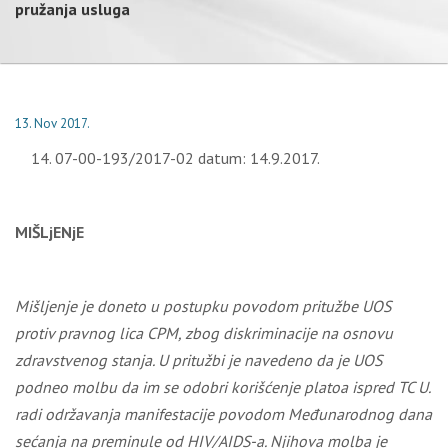
pružanja usluga
13. Nov 2017.
07-00-193/2017-02 datum: 14.9.2017.
MIŠLjENјE
Mišlјenje
j
e doneto u postupku povodom pritužbe
UOS
protiv pravnog lica CPM, zbog diskriminacije na osnovu
zdravstvenog stanja. U pritužbi je navedeno da je
UOS
podneo molbu da
im
se odobri korišćenje platoa ispred TC U.
radi održavanja
manifestacije povodom Međunarodnog dana
sećanja na preminule od HIV/AIDS-a
. Nјihova molba je