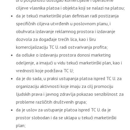
bi u potpunosti dostigao komercijalne i operativne
cilјeve vlasnika platoa i objekta koji se nalazi na platou;
da je tekući marketinški plan definisan radi postizanja
specifičnih cilјeva utvrđenih u poslovnom planu, i
obuhvata izdavanje reklamnog prostora i izdavanje
dozvola za događaje trećih lica, kao i širu
komercijalizaciju TC U. radi ostvarivanja profita;
da odluke o izdavanju prostora donosi marketing
odelјenje, a imajući u vidu tekući marketinški plan, kao i
vrednosti koje podržava TC U;
da je do sada, u praksi ustupanja platoa ispred TC U. za
organizaciju aktivnosti koje imaju za cilј promociju
lјudskih prava i javnog zdravlјa pokazao senzibilnost za
probleme različitih društvenih grupa;
da je uslov za ustupanje platoa ispred TC U. da je
prostor slobodan i da se uklapa u tekući marketinški
plan;