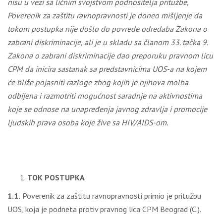
nisu u vezi sa ličnim svojstvom podnositelјa pritužbe,
Poverenik za zaštitu ravnopravnosti je doneo mišlјenje da
tokom postupka nije došlo do povrede odredaba Zakona o
zabrani diskriminacije, ali je u skladu sa članom 33. tačka 9.
Zakona o zabrani diskriminacije dao preporuku pravnom licu
CPM da inicira sastanak sa predstavnicima UOS-a na kojem
će bliže pojasniti razloge zbog kojih je njihova molba
odbijena i razmotriti mogućnost saradnje na aktivnostima
koje se odnose na unapređenja javnog zdravlјa i promocije
lјudskih prava osoba koje žive sa HIV/AIDS-om
.
TOK POSTUPKA
1.1.
Poverenik za zaštitu ravnopravnosti primio je pritužbu
UOS, koja je podneta protiv pravnog lica CPM Beograd (C.).