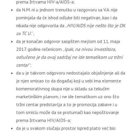
prema žrtvama HIV-a/AIDS-a;
da N.M. ni u jednom trenutku u razgovoru sa V.A. nije
pominjala da će ishod odluke biti negativan, kao i da
nikada nije odgovorila da „
HIV/AIDS nije nešto što je OK
za TC U.
“;
da je konačan odgovor saopšten mejlom od 11. maja
2017. godine rečenicom „
Ipak, na nivou investitora,
odlučeno je da ovaj sadržaj ne ide tematikom uz tržni
centar
“;
da u je takvom odgovoru nedostajalo objašnjenje ali da
je njen smisao to da događaj koji u sebi ima elemente
komemorativnog skupa nije u skladu sa tekućim
marketinškim planom, i ne ide tematikom uz ono što
tržni centar predstavlјa a to je promocija zabave i u
tom smislu može da se protumači kao nepoštovanje
prema žrtvama HIV/AIDS-a;
da je u svakom slučaju prostor ispred plato već bio