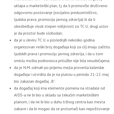
uklapa u marketinški plan, tj. da li promoviše društveno
odgovorno poslovanje (socijalno preduzetništvo,
lјudska prava, promocija javnog zdravlјa) ili da li
obezbeđuje visok stepen vidlјivosti za TC U; drugi uslov
je da prostor bude slobodan;
da je u okviru TC U. u poslednjih nekoliko godina
organizovan veliki broj događaja koji za cilј imaju zaštitu
lјudskih prava i promociju javnog zdravlјa, i da u tom
smislu molba podnosioca pritužbe nije bila neuobičajena;
da je N.M. odmah po prijemu mejla proverila kalendar
događaja i utvrdila da je na platou u periodu 21-22. maj
bio zakazan događaj „B”.
da događaj koji ima elemente pomena na stradale od
AIDS-a ne bi bio u skladu sa tekućim marketinškim
planom, i da ne bi bio u duhu tržnog centra kao mesta
zabave i da bi mogao da se protumači kao nepoštovanje