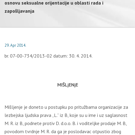
osnovu seksualne orijentacije u oblasti rada i
zapošljavanja
29. Apr 2014.
br. 07-00-734/2013-02 datum: 30. 4. 2014.
MIŠLjENjE
Mišljenje je doneto u postupku po pritužbama organizacije za
lezbejska ljudska prava „L.” iz B, koje su u ime i uz saglasnost
M. R. iz B, podnete protiv D. d.o.o. B. i voditeljke prodaje M. B,
povodom tvrdnje M. R. da ga je poslodavac otpustio zbog