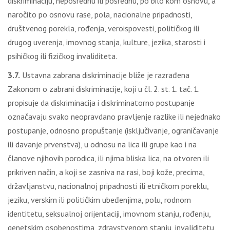
diskriminaciju, neposrednu ili posrednu, po bilo kom osnovu, a
naročito po osnovu rase, pola, nacionalne pripadnosti,
društvenog porekla, rođenja, veroispovesti, političkog ili
drugog uverenja, imovnog stanja, kulture, jezika, starosti i
psihičkog ili fizičkog invaliditeta.
3.7.
Ustavna zabrana diskriminacije bliže je razrađena
Zakonom o zabrani diskriminacije, koji u čl. 2. st. 1. tač. 1.
propisuje da diskriminacija i diskriminatorno postupanje
označavaju svako neopravdano pravljenje razlike ili nejednako
postupanje, odnosno propuštanje (isključivanje, ograničavanje
ili davanje prvenstva), u odnosu na lica ili grupe kao i na
članove njihovih porodica, ili njima bliska lica, na otvoren ili
prikriven način, a koji se zasniva na rasi, boji kože, precima,
državljanstvu, nacionalnoj pripadnosti ili etničkom poreklu,
jeziku, verskim ili političkim ubeđenjima, polu, rodnom
identitetu, seksualnoj orijentaciji, imovnom stanju, rođenju,
genetskim osobenostima, zdravstvenom stanju, invaliditetu,