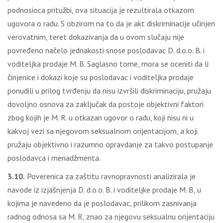
podnosioca pritužbi, ova situacija je rezultirala otkazom
ugovora o radu. S obzirom na to da je akt diskriminacije učinjen
verovatnim, teret dokazivanja da u ovom slučaju nije
povređeno načelo jednakosti snose poslodavac D. d.o.o. B. i
voditeljka prodaje M. B. Saglasno tome, mora se oceniti da li
činjenice i dokazi koje su poslodavac i voditeljka prodaje
ponudili u prilog tvrđenju da nisu izvršili diskriminaciju, pružaju
dovoljno osnova za zaključak da postoje objektivni faktori
zbog kojih je M. R. u otkazan ugovor o radu, koji nisu ni u
kakvoj vezi sa njegovom seksualnom orijentacijom, a koji
pružaju objektivno i razumno opravdanje za takvo postupanje
poslodavca i menadžmenta.
3.10.
Poverenica za zaštitu ravnopravnosti analizirala je
navode iz izjašnjenja D. d.o.o. B. i voditeljke prodaje M. B, u
kojima je navedeno da je poslodavac, prilikom zasnivanja
radnog odnosa sa M. R, znao za njegovu seksualnu orijentaciju