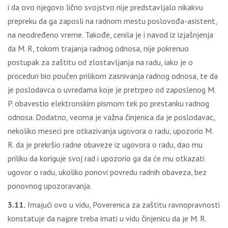
i da ovo njegovo lično svojstvo nije predstavljalo nikakvu
prepreku da ga zaposli na radnom mestu poslovođa-asistent,
na neodređeno vreme. Takođe, cenila je i navod iz izjašnjenja
da M. R, tokom trajanja radnog odnosa, nije pokrenuo
postupak za zaštitu od zlostavljanja na radu, iako je o
proceduri bio poučen prilikom zasnivanja radnog odnosa, te da
je poslodavca o uvredama koje je pretrpeo od zaposlenog M.
P. obavestio elektronskim pismom tek po prestanku radnog
odnosa. Dodatno, veoma je važna činjenica da je poslodavac,
nekoliko meseci pre otkazivanja ugovora o radu, upozorio M.
R. da je prekršio radne obaveze iz ugovora o radu, dao mu
priliku da koriguje svoj rad i upozorio ga da će mu otkazati
ugovor o radu, ukoliko ponovi povredu radnih obaveza, bez
ponovnog upozoravanja.
3.11.
Imajući ovo u vidu, Poverenica za zaštitu ravnopravnosti
konstatuje da najpre treba imati u vidu činjenicu da je M. R.