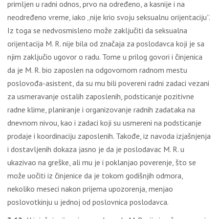
primljen u radni odnos, prvo na određeno, a kasnije i na
neodređeno vreme, iako „nije krio svoju seksualnu orijentaciju”.
Iz toga se nedvosmisleno može zaključiti da seksualna
orijentacija M. R. nije bila od značaja za poslodavca koji je sa
njim zaključio ugovor o radu. Tome u prilog govori i činjenica
da je M. R. bio zaposlen na odgovornom radnom mestu
poslovođa-asistent, da su mu bili povereni radni zadaci vezani
za usmeravanje ostalih zaposlenih, podsticanje pozitivne
radne klime, planiranje i organizovanje radnih zadataka na
dnevnom nivou, kao i zadaci koji su usmereni na podsticanje
prodaje i koordinaciju zaposlenih. Takođe, iz navoda izjašnjenja
i dostavljenih dokaza jasno je da je poslodavac M. R. u
ukazivao na greške, ali mu je i poklanjao poverenje, što se
može uočiti iz činjenice da je tokom godišnjih odmora,
nekoliko meseci nakon prijema upozorenja, menjao
poslovotkinju u jednoj od poslovnica poslodavca.