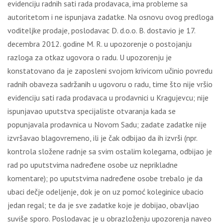
evidenciju radnih sati rada prodavaca, ima probleme sa
autoritetom i ne ispunjava zadatke. Na osnovu ovog predloga
voditeljke prodaje, poslodavac D. d.o.o. B. dostavio je 17.
decembra 2012. godine M. R. u upozorenje o postojanju
razloga za otkaz ugovora o radu. U upozorenju je
konstatovano da je zaposleni svojom krivicom učinio povredu
radnih obaveza sadržanih u ugovoru o radu, time što nije vršio
evidenciju sati rada prodavaca u prodavnici u Kragujevcu; nije
ispunjavao uputstva specijaliste otvaranja kada se
popunjavala prodavnica u Novom Sadu; zadate zadatke nije
izvršavao blagovremeno, ili je čak odbijao da ih izvrši (npr.
kontrola složene radnje sa svim ostalim kolegama, odbijao je
rad po uputstvima nadređene osobe uz neprikladne
komentare); po uputstvima nadređene osobe trebalo je da
ubaci dečje odeljenje, dok je on uz pomoć koleginice ubacio
jedan regal; te da je sve zadatke koje je dobijao, obavljao
suviše sporo. Poslodavac je u obrazloženju upozorenja naveo