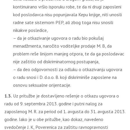
kontinuirano vršio isporuku robe, te da ni drugi zaposleni
kod poslodavca nisu popunjavala Kepu knjige, niti unosili
radne sate sistemom PEP, ali zbog toga nisu snosili
nikakve posledice,
– da je otkazivanje ugovora o radu bio pokušaj
menadžmenta, naročito voditeljke prodaje M. B, da
problem reše linijom manjeg otpora, te da ga poslodavac
nije zaštitio od diskriminatornog postupanja,
– da deo odgovornosti za odluku o otkazivanju ugovora
o radu snosi i D. d.o.o. B. koji diskriminiše zaposlene na
osnovu seksualne orijentacije.
1.3.
Uz pritužbe je dostavljeno rešenje o otkazu ugovora o
radu od 9. septembra 2013. godine i putni nalog za
zaposlenog M. R. za period od 1. avgusta do 31. avgusta 2013.
godine. Iako je u obe pritužbe, kao dokaz, navedeno
svedočenje J. K, Poverenica za zaštitu ravnopravnosti