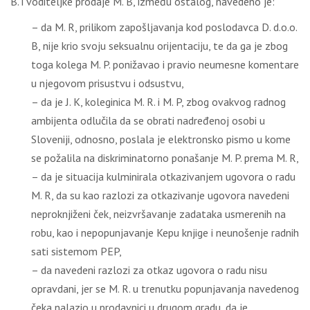
B. i voditeljke prodaje M. B, između ostalog, navedeno je:
– da M. R, prilikom zapošljavanja kod poslodavca D. d.o.o.
B, nije krio svoju seksualnu orijentaciju, te da ga je zbog
toga kolega M. P. ponižavao i pravio neumesne komentare
u njegovom prisustvu i odsustvu,
– da je J. K, koleginica M. R. i M. P, zbog ovakvog radnog
ambijenta odlučila da se obrati nadređenoj osobi u
Sloveniji, odnosno, poslala je elektronsko pismo u kome
se požalila na diskriminatorno ponašanje M. P. prema M. R,
– da je situacija kulminirala otkazivanjem ugovora o radu
M. R, da su kao razlozi za otkazivanje ugovora navedeni
neproknjiženi ček, neizvršavanje zadataka usmerenih na
robu, kao i nepopunjavanje Kepu knjige i neunošenje radnih
sati sistemom PEP,
– da navedeni razlozi za otkaz ugovora o radu nisu
opravdani, jer se M. R. u trenutku popunjavanja navedenog
čeka nalazio u prodavnici u drugom gradu, da je