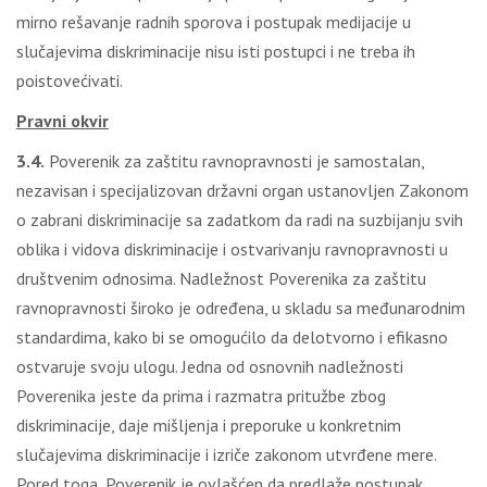
mirno rešavanje radnih sporova i postupak medijacije u
slučajevima diskriminacije nisu isti postupci i ne treba ih
poistovećivati.
Pravni okvir
3.4.
Poverenik za zaštitu ravnopravnosti je samostalan,
nezavisan i specijalizovan državni organ ustanovljen Zakonom
o zabrani diskriminacije sa zadatkom da radi na suzbijanju svih
oblika i vidova diskriminacije i ostvarivanju ravnopravnosti u
društvenim odnosima. Nadležnost Poverenika za zaštitu
ravnopravnosti široko je određena, u skladu sa međunarodnim
standardima, kako bi se omogućilo da delotvorno i efikasno
ostvaruje svoju ulogu. Jedna od osnovnih nadležnosti
Poverenika jeste da prima i razmatra pritužbe zbog
diskriminacije, daje mišljenja i preporuke u konkretnim
slučajevima diskriminacije i izriče zakonom utvrđene mere.
Pored toga, Poverenik je ovlašćen da predlaže postupak