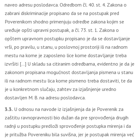
naveo adresu poslodavca. Odredbom čl. 40. st. 4. Zakona o
zabrani diskriminacije propisano da se na postupak pred
Poverenikom shodno primenjuju odredbe zakona kojim se
uređuje opšti upravni postupak, a čl. 73. st. 1. Zakona o
opštem upravnom postupku propisano je da se dostavljanje
vrši, po pravilu, u stanu, u poslovnoj prostoriji ili na radnom
mestu na kome je zaposleno lice kome dostavljanje treba
izvršiti […] U skladu sa citiranim odredbama, evidentno je da je
zakonom propisana mogućnost dostavljanja pismena u stanu
ili na radnom mestu lica kome pismeno treba dostaviti, te da
je u konkretnom slučaju, zahtev za izjašnjenje uredno
dostavljen M. B. na adresu poslodavca.
3.3.
U odnosu na navode iz izjašnjenja da je Poverenik za
zaštitu ravnopravnosti bio dužan da pre sprovođenja drugih
radnji u postupku predloži sprovođenje postupka mirenja i da
je pritužba Povereniku bila suvišna, jer je postupak mirenja već