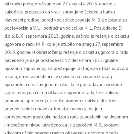
niti radio preisporučivanje od 27. avgusta 2013. godine, a
takođe je propustio da vrati ispravljene čekove u banku.
Navedeni predlog, pored voditeljke prodaje M. B, potpisale su
poslovotkinja V. L. i područna voditeljka N. L. Poslodavac D.
d.o.o. B, 9. septembra 2013. godine, sačinio je rešenje o otkazu
ugovora o radu M. R, koje je stupilo na snagu 27. septembra
2013. godine. U obrazloženju rešenja o otkazu ugovora o radu
navedeno je da je poslodavac 17. decembra 2012. godine
upozorio zaposlenog na postojanje razloga za otkaz ugovora
o radu, da se zaposleni nije izjasnio na navode iz ovog
upozorenja u ostavljenom roku, da je poslodavac upozorio
zaposlenog da će mu otkazati ugovor o radu, bez ikakvog
ponovnog upozorenja, ukoliko ponovo učini istu ili sličnu
povredu radnih obaveza. Konstatovano je da je u
sprovedenom postupku nadzora rada zaposlenih, na dnevnom
i mesečnom nivou, utvrđeno da je zaposleni M. R. svojom
krivicom učinio povredu radnih obaveza iz ugovora o radu,