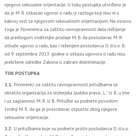
njegove seksualne orijentacije. U toku postupka utvrđeno je
da je M. R. otkazan ugovor o radu iz razloga koji nisu ni u
kakvoj vezi sa njegovom seksualnom orijentacijom. Na osnovu
toga je Poverenica za zaštitu ravnopravnosti dala mišljenje
da predlogom voditeljke prodaje M. B. da poslodavac M. R.
otkaže ugovor o radu, kao i rešenjem poslodavca D. d.o.o. B.
od 9. septembra 2013. godine o otkazu ugovora o radu nisu
prekršene odredbe Zakona o zabrani diskriminacije.
TOK POSTUPKA
1.1.
Poverenici za zaštitu ravnopravnosti pritužbama se
obratila organizacija za lezbejska ljudska prava „L.” iz B, u ime
i uz saglasnost M. R. iz B. Pritužbe su podnete povodom
tvrdnji M. R. da ga je poslodavac otpustio zbog njegove
seksualne orijentacije.
1.2.
U pritužbama koje su podnete protiv poslodavca D. d.o.o.