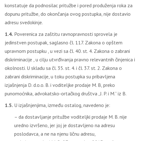
konstatuje da podnosilac pritužbe i pored produženja roka za
dopunu pritužbe, do okončanja ovog postupka, nije dostavio
adresu svedokinje.
1.4.
Poverenica za zaštitu ravnopravnosti sprovela je
jedinstven postupak, saglasno čl. 117. Zakona o opštem
upravnom postupku , u vezi sa čl. 40. st. 4. Zakona o zabrani
diskriminacije , u cilju utvrđivanja pravno relevantnih činjenica i
okolnosti. U skladu sa čl. 35. st. 4. i čl. 37. st. 2. Zakona o
zabrani diskriminacije, u toku postupka su pribavljena
izjašnjenja D. d.o.o. B. i voditeljke prodaje M. B, preko
punomoćnika, advokatsko-ortačkog društva „J. P. i M.” iz B.
1.5.
U izjašnjenjima, između ostalog, navedeno je:
– da dostavljanje pritužbe voditeljki prodaje M. B. nije
uredno izvršeno, jer joj je dostavljeno na adresu
poslodavca, a ne na njenu ličnu adresu,