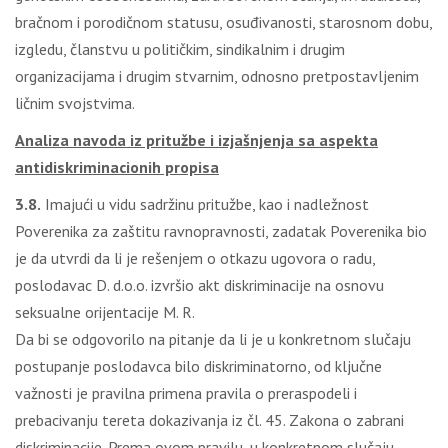
bračnom i porodičnom statusu, osuđivanosti, starosnom dobu,
izgledu, članstvu u političkim, sindikalnim i drugim
organizacijama i drugim stvarnim, odnosno pretpostavljenim
ličnim svojstvima.
Analiza navoda iz pritužbe i izjašnjenja sa aspekta
antidiskriminacionih propisa
3.8.
Imajući u vidu sadržinu pritužbe, kao i nadležnost
Poverenika za zaštitu ravnopravnosti, zadatak Poverenika bio
je da utvrdi da li je rešenjem o otkazu ugovora o radu,
poslodavac D. d.o.o. izvršio akt diskriminacije na osnovu
seksualne orijentacije M. R.
Da bi se odgovorilo na pitanje da li je u konkretnom slučaju
postupanje poslodavca bilo diskriminatorno, od ključne
važnosti je pravilna primena pravila o preraspodeli i
prebacivanju tereta dokazivanja iz čl. 45. Zakona o zabrani
diskriminacije. Prema ovom pravilu, u konkretnom slučaju,