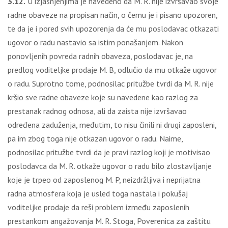
3.12.
U izjašnjenjima je navedeno da M. R. nije izvršavao svoje
radne obaveze na propisan način, o čemu je i pisano upozoren,
te da je i pored svih upozorenja da će mu poslodavac otkazati
ugovor o radu nastavio sa istim ponašanjem. Nakon
ponovljenih povreda radnih obaveza, poslodavac je, na
predlog voditeljke prodaje M. B, odlučio da mu otkaže ugovor
o radu. Suprotno tome, podnosilac pritužbe tvrdi da M. R. nije
kršio sve radne obaveze koje su navedene kao razlog za
prestanak radnog odnosa, ali da zaista nije izvršavao
određena zaduženja, međutim, to nisu činili ni drugi zaposleni,
pa im zbog toga nije otkazan ugovor o radu. Naime,
podnosilac pritužbe tvrdi da je pravi razlog koji je motivisao
poslodavca da M. R. otkaže ugovor o radu bilo zlostavljanje
koje je trpeo od zaposlenog M. P, neizdržljiva i neprijatna
radna atmosfera koja je usled toga nastala i pokušaj
voditeljke prodaje da reši problem između zaposlenih
prestankom angažovanja M. R. Stoga, Poverenica za zaštitu