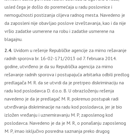
usled čega je došlo do poremećaja u radu poslovnice i
nemogućnosti postizanja ciljeva radnog mesta. Navedeno je
da zaposleni nije obavljao poslove izveštavanja, kao i da nije
vršio zadatke usmerene na robu i zadatke usmerene na
blagajnu.
2.4.
Uvidom u rešenje Republičke agencije za mirno rešavanje
radnih sporova br. 16-02-171/2013 od 7. februara 2014.
godine, utvrđeno je da su Republička agencija za mirno
rešavanje radnih sporova i postupajuća arbitarka odbili predlog
predlagača M. R. da se utvrdi da je pretrpeo diskriminaciju na
radu kod poslodavca D. d.o.o. B. U obrazloženju rešenja
navedeno je da je predlagač M. R. pokrenuo postupak radi
utvrđivanja diskriminacije na radu kod poslodavca, jer je bio
izložen vređanju i uznemiravanju M. P, zaposlenog kod
poslodavca. Navedeno je da je M. R, o ponašanju zaposlenog
M. P, imao isključivo posredna saznanja preko drugog