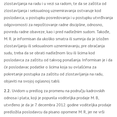
zlostavljanja na radu i u vezi sa radom, te da se zaštita od
zlostavljanja i seksualnog uznemiravanja ostvaruje kod
poslodavca, u postupku posredovanja i u postupku utvrđivanja
odgovornosti za nepoštovanje radne discipline, odnosno,
povredu radne obaveze, kao i pred nadležnim sudom. Takođe,
M. R. je informisan da ukoliko smatra ili sumnja da je izložen
zlostavljanju ili seksualnom uznemiravanju, pre obraćanja
sudu, treba da se obrati nadležnom licu ili licima kod
poslodavca za zaštitu od takvog ponašanja. Informisan je i da
će poslodavac podatke o licima koja su ovlašćena za
pokretanje postupka za zaštitu od zlostavljanja na radu,
objaviti na svojoj oglasnoj tabli.
2.2.
Uvidom u predlog za promenu na području kadrovskih
odnosa i plata, koji je popunila voditeljka prodaje M. B,
utvrđeno je da je 7. decembra 2012. godine voditeljka prodaje
predložila poslodavcu da pisano opomene M. R, jer ne vrši