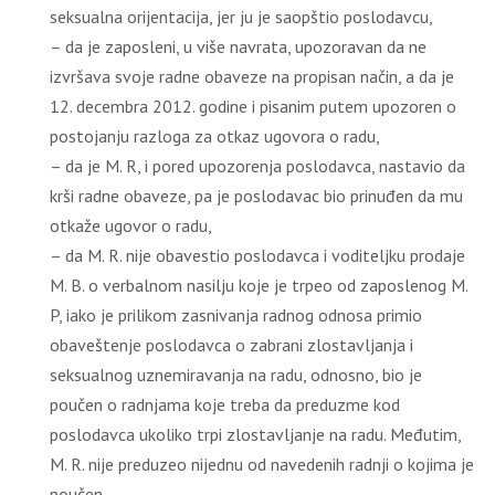
seksualna orijentacija, jer ju je saopštio poslodavcu,
– da je zaposleni, u više navrata, upozoravan da ne
izvršava svoje radne obaveze na propisan način, a da je
12. decembra 2012. godine i pisanim putem upozoren o
postojanju razloga za otkaz ugovora o radu,
– da je M. R, i pored upozorenja poslodavca, nastavio da
krši radne obaveze, pa je poslodavac bio prinuđen da mu
otkaže ugovor o radu,
– da M. R. nije obavestio poslodavca i voditeljku prodaje
M. B. o verbalnom nasilju koje je trpeo od zaposlenog M.
P, iako je prilikom zasnivanja radnog odnosa primio
obaveštenje poslodavca o zabrani zlostavljanja i
seksualnog uznemiravanja na radu, odnosno, bio je
poučen o radnjama koje treba da preduzme kod
poslodavca ukoliko trpi zlostavljanje na radu. Međutim,
M. R. nije preduzeo nijednu od navedenih radnji o kojima je
poučen,