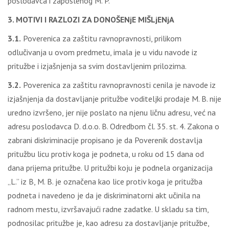
poslodavca i zaposlenog M. P.
3. MOTIVI I RAZLOZI ZA DONOŠENjE MIŠLjENjA
3.1.
Poverenica za zaštitu ravnopravnosti, prilikom
odlučivanja u ovom predmetu, imala je u vidu navode iz
pritužbe i izjašnjenja sa svim dostavljenim prilozima.
3.2.
Poverenica za zaštitu ravnopravnosti cenila je navode iz
izjašnjenja da dostavljanje pritužbe voditeljki prodaje M. B. nije
uredno izvršeno, jer nije poslato na njenu ličnu adresu, već na
adresu poslodavca D. d.o.o. B. Odredbom čl. 35. st. 4. Zakona o
zabrani diskriminacije propisano je da Poverenik dostavlja
pritužbu licu protiv koga je podneta, u roku od 15 dana od
dana prijema pritužbe. U pritužbi koju je podnela organizacija
„L.” iz B, M. B. je označena kao lice protiv koga je pritužba
podneta i navedeno je da je diskriminatorni akt učinila na
radnom mestu, izvršavajući radne zadatke. U skladu sa tim,
podnosilac pritužbe je, kao adresu za dostavljanje pritužbe,