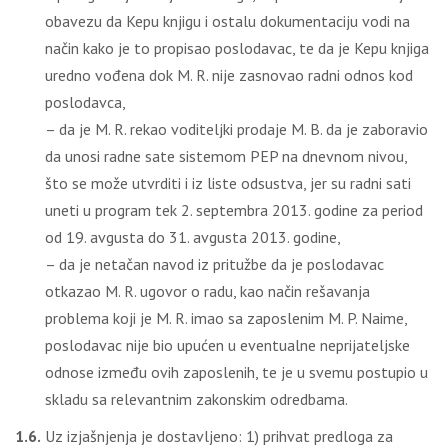
obavezu da Kepu knjigu i ostalu dokumentaciju vodi na
način kako je to propisao poslodavac, te da je Kepu knjiga
uredno vođena dok M. R. nije zasnovao radni odnos kod
poslodavca,
– da je M. R. rekao voditeljki prodaje M. B. da je zaboravio
da unosi radne sate sistemom PEP na dnevnom nivou,
što se može utvrditi i iz liste odsustva, jer su radni sati
uneti u program tek 2. septembra 2013. godine za period
od 19. avgusta do 31. avgusta 2013. godine,
– da je netačan navod iz pritužbe da je poslodavac
otkazao M. R. ugovor o radu, kao način rešavanja
problema koji je M. R. imao sa zaposlenim M. P. Naime,
poslodavac nije bio upućen u eventualne neprijateljske
odnose između ovih zaposlenih, te je u svemu postupio u
skladu sa relevantnim zakonskim odredbama.
1.6.
Uz izjašnjenja je dostavljeno: 1) prihvat predloga za