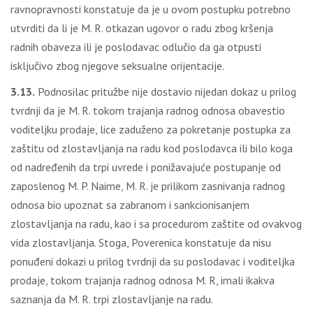
ravnopravnosti konstatuje da je u ovom postupku potrebno
utvrditi da li je M. R. otkazan ugovor o radu zbog kršenja
radnih obaveza ili je poslodavac odlučio da ga otpusti
isključivo zbog njegove seksualne orijentacije.
3.13.
Podnosilac pritužbe nije dostavio nijedan dokaz u prilog
tvrdnji da je M. R. tokom trajanja radnog odnosa obavestio
voditeljku prodaje, lice zaduženo za pokretanje postupka za
zaštitu od zlostavljanja na radu kod poslodavca ili bilo koga
od nadređenih da trpi uvrede i ponižavajuće postupanje od
zaposlenog M. P. Naime, M. R. je prilikom zasnivanja radnog
odnosa bio upoznat sa zabranom i sankcionisanjem
zlostavljanja na radu, kao i sa procedurom zaštite od ovakvog
vida zlostavljanja. Stoga, Poverenica konstatuje da nisu
ponuđeni dokazi u prilog tvrdnji da su poslodavac i voditeljka
prodaje, tokom trajanja radnog odnosa M. R, imali ikakva
saznanja da M. R. trpi zlostavljanje na radu.