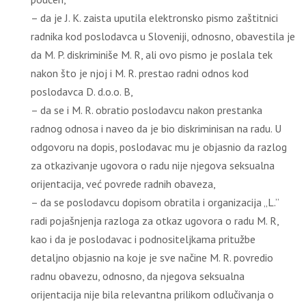
– da je J. K. zaista uputila elektronsko pismo zaštitnici
radnika kod poslodavca u Sloveniji, odnosno, obavestila je
da M. P. diskriminiše M. R, ali ovo pismo je poslala tek
nakon što je njoj i M. R. prestao radni odnos kod
poslodavca D. d.o.o. B,
– da se i M. R. obratio poslodavcu nakon prestanka
radnog odnosa i naveo da je bio diskriminisan na radu. U
odgovoru na dopis, poslodavac mu je objasnio da razlog
za otkazivanje ugovora o radu nije njegova seksualna
orijentacija, već povrede radnih obaveza,
– da se poslodavcu dopisom obratila i organizacija „L.”
radi pojašnjenja razloga za otkaz ugovora o radu M. R,
kao i da je poslodavac i podnositeljkama pritužbe
detaljno objasnio na koje je sve načine M. R. povredio
radnu obavezu, odnosno, da njegova seksualna
orijentacija nije bila relevantna prilikom odlučivanja o