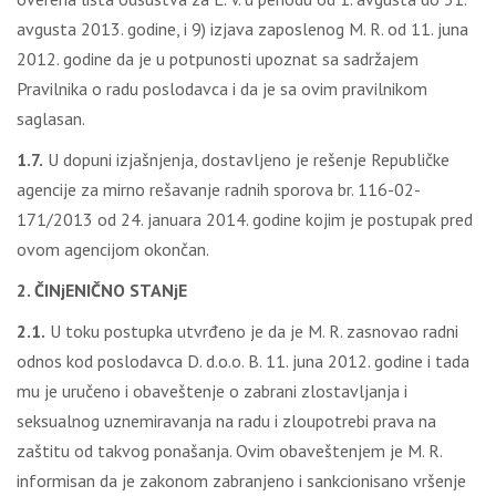
avgusta 2013. godine, i 9) izjava zaposlenog M. R. od 11. juna
2012. godine da je u potpunosti upoznat sa sadržajem
Pravilnika o radu poslodavca i da je sa ovim pravilnikom
saglasan.
1.7.
U dopuni izjašnjenja, dostavljeno je rešenje Republičke
agencije za mirno rešavanje radnih sporova br. 116-02-
171/2013 od 24. januara 2014. godine kojim je postupak pred
ovom agencijom okončan.
2. ČINjENIČNO STANjE
2.1.
U toku postupka utvrđeno je da je M. R. zasnovao radni
odnos kod poslodavca D. d.o.o. B. 11. juna 2012. godine i tada
mu je uručeno i obaveštenje o zabrani zlostavljanja i
seksualnog uznemiravanja na radu i zloupotrebi prava na
zaštitu od takvog ponašanja. Ovim obaveštenjem je M. R.
informisan da je zakonom zabranjeno i sankcionisano vršenje