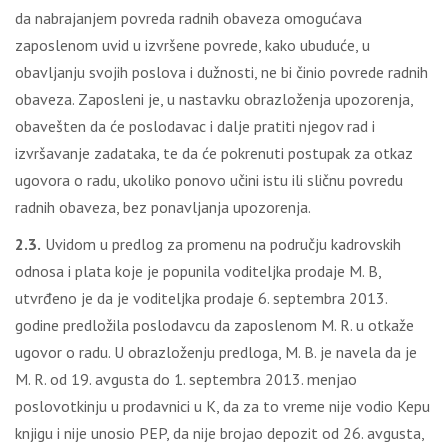
da nabrajanjem povreda radnih obaveza omogućava
zaposlenom uvid u izvršene povrede, kako ubuduće, u
obavljanju svojih poslova i dužnosti, ne bi činio povrede radnih
obaveza. Zaposleni je, u nastavku obrazloženja upozorenja,
obavešten da će poslodavac i dalje pratiti njegov rad i
izvršavanje zadataka, te da će pokrenuti postupak za otkaz
ugovora o radu, ukoliko ponovo učini istu ili sličnu povredu
radnih obaveza, bez ponavljanja upozorenja.
2.3.
Uvidom u predlog za promenu na području kadrovskih
odnosa i plata koje je popunila voditeljka prodaje M. B,
utvrđeno je da je voditeljka prodaje 6. septembra 2013.
godine predložila poslodavcu da zaposlenom M. R. u otkaže
ugovor o radu. U obrazloženju predloga, M. B. je navela da je
M. R. od 19. avgusta do 1. septembra 2013. menjao
poslovotkinju u prodavnici u K, da za to vreme nije vodio Kepu
knjigu i nije unosio PEP, da nije brojao depozit od 26. avgusta,