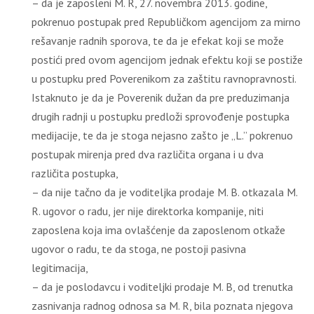
– da je zaposleni M. R, 27. novembra 2013. godine,
pokrenuo postupak pred Republičkom agencijom za mirno
rešavanje radnih sporova, te da je efekat koji se može
postići pred ovom agencijom jednak efektu koji se postiže
u postupku pred Poverenikom za zaštitu ravnopravnosti.
Istaknuto je da je Poverenik dužan da pre preduzimanja
drugih radnji u postupku predloži sprovođenje postupka
medijacije, te da je stoga nejasno zašto je „L.” pokrenuo
postupak mirenja pred dva različita organa i u dva
različita postupka,
– da nije tačno da je voditeljka prodaje M. B. otkazala M.
R. ugovor o radu, jer nije direktorka kompanije, niti
zaposlena koja ima ovlašćenje da zaposlenom otkaže
ugovor o radu, te da stoga, ne postoji pasivna
legitimacija,
– da je poslodavcu i voditeljki prodaje M. B, od trenutka
zasnivanja radnog odnosa sa M. R, bila poznata njegova