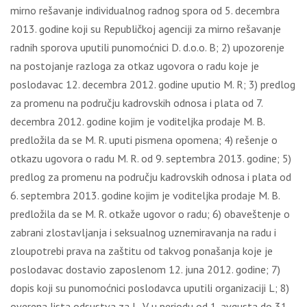
mirno rešavanje individualnog radnog spora od 5. decembra
2013. godine koji su Republičkoj agenciji za mirno rešavanje
radnih sporova uputili punomoćnici D. d.o.o. B; 2) upozorenje
na postojanje razloga za otkaz ugovora o radu koje je
poslodavac 12. decembra 2012. godine uputio M. R; 3) predlog
za promenu na području kadrovskih odnosa i plata od 7.
decembra 2012. godine kojim je voditeljka prodaje M. B.
predložila da se M. R. uputi pismena opomena; 4) rešenje o
otkazu ugovora o radu M. R. od 9. septembra 2013. godine; 5)
predlog za promenu na području kadrovskih odnosa i plata od
6. septembra 2013. godine kojim je voditeljka prodaje M. B.
predložila da se M. R. otkaže ugovor o radu; 6) obaveštenje o
zabrani zlostavljanja i seksualnog uznemiravanja na radu i
zloupotrebi prava na zaštitu od takvog ponašanja koje je
poslodavac dostavio zaposlenom 12. juna 2012. godine; 7)
dopis koji su punomoćnici poslodavca uputili organizaciji L; 8)
overena lista odsustva za L. V. u periodu od 1. avgusta do 31.