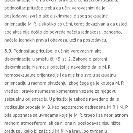
podnosilac pritužbe treba da učini verovatnim da je
poslodavac izvršio akt diskriminacije zbog seksualne
orijentacije M. R, a ukoliko to učini, teret dokazivanja da usled
tog akta nije došlo do povrede načela jednakosti, odnosno,
načela jednakih prava i obaveza, leži na poslodavcu.
3.9.
Podnosilac pritužbe je učinio verovatnim akt
diskriminacije, u smislu čl. 45. st. 2. Zakona o zabrani
diskriminacije. Naime, u pritužbi je navedeno da je M. R.
homoseksualne orijentacije i da nije krio svoju seksualnu
orijentaciju u radnom okruženju, zbog čega ga je kolega M. P.
vređao i pravio neumesne komentare vezane za njegovu
seksualnu orijentaciju. U pritužbi je takođe navedeno da je
voditeljka prodaje M. B, kao neposredno nadređena M. R. i M. P,
bila upoznata sa uvredama koje je M. R. trpeo i sa neprijatnom
radnom atmosferom, ali da ni ona ni poslodavac nisu ništa
preduzeli kako bi zaštitili M. R. Na kraju, po tvrđenju