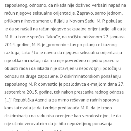
zaposlenog, odnosno, da nikada nije doživeo verbalni napad na
račun njegove seksualne orijentacije. Zapravo, samo jednom,
prilikom njihove smene u filijali u Novom Sadu, M. P. pokušao
je da se našali na račun njegove seksualne orijentacije, ali ga je
M. R. u tome sprečio. Takođe, na ročištu održanom 22. januara
2014. godine, M. R. je „promenio stav po pitanju otkaznog
razloga, tako što je naveo da njegova seksualna orijentacija
nije otkazni razlog i da mu nije povređeno ni jedno pravo iz
oblasti rada i da nikada nije stavljen u nepovoljniji položaj u
odnosu na druge zaposlene. O diskriminatorskom ponašanju
zaposlenog M. P. obavestio je poslodavca e-majlom dana 27.
septembra 2013. godine, tek nakon prestanka radnog odnosa
[…]” Republička Agencija za mirno rešavanje radnih sporova
konstatovala je da tvrdnje predlagača M. R. da je trpeo
diskriminaciju na radu nisu ocenjene kao verodostojne, te da
nije učinio verovatnim da je bilo nepoželjnog ponašanja