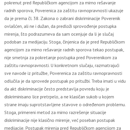
pokrenut pred Republičkom agencijom za mirno rešavanje
radnih sporova, Poverenica za zaštitu ravnopravnosti ukazuje
da je prema čl. 38. Zakona o zabrani diskriminacije Poverenik
ovlašćen, ali ne i dužan, da predloži sprovođenje postupka
mirenja, što podrazumeva da sam ocenjuje da li je slučaj
podoban za medijaciju. Stoga, činjenica da je pred Republičkom
agencijom za mirno rešavanje radnih sporova tekao postupak,
nije smetnja za pokretanje postupka pred Poverenikom za
zaštitu ravnopravnosti. U konkretnom slučaju, razmatrajući
sve navode iz pritužbe, Poverenica za zaštitu ravnopravnosti
odlučila je da sprovede postupak po pritužbi. Treba imati u vidu
da akt diskriminacije često predstavlja povredu koju je
diskriminisano lice pretrpelo, a ne klasičan sukob u kojem
strane imaju suprotstavljene stavove o određenom problemu.
Stoga, primereni metod za mirno razrešenje situacije
diskriminacije nije klasično mirenje, već poseban postupak
medijacije. Postupak mirenja pred Republičkom agencijom za