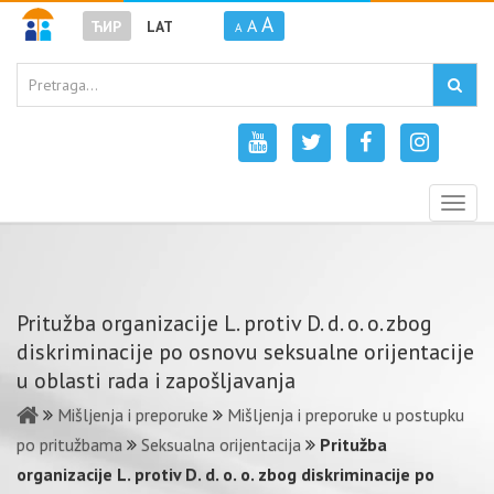
A
A
ЋИР
LAT
A
Togg
navig
Pritužba organizacije L. protiv D. d. o. o. zbog
diskriminacije po osnovu seksualne orijentacije
u oblasti rada i zapošljavanja
Mišljenja i preporuke
Mišljenja i preporuke u postupku
po pritužbama
Seksualna orijentacija
Pritužba
organizacije L. protiv D. d. o. o. zbog diskriminacije po