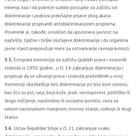
mirenja, kao i da pokreće sudske postupke za zaštitu od
diskriminacije i podnosi prekršajne prijave zbog akata
diskriminacije propisanih antidiskriminacionim propisima.
Poverenik je, takođe, ovlašćen da upozorava javnost na
najčešće, tipične i teške slučajeve diskriminacije i da organima
javne vlasti preporučuje mere za ostvarivanje ravnopravnosti.
3.5.
Evropska konvencija za zaštitu ljudskih prava i osnovnih
sloboda iz 1950. godine , u čl. 14. zabranjuje diskriminaciju i
propisuje da se uživanje prava i sloboda predviđenih u ovoj
Konvenciji obezbeđuje bez diskriminacije po bilo kom osnovu,
kao što su pol, rasa, boja kože, jezik, veroispovest, političko ili
drugo mišljenje, nacionalno ili socijalno poreklo, veza sa
nekom nacionalnom manjinom, imovno stanje, rođenje ili drugi
status.
3.6.
Ustav Republike Srbije u čl. 21. zabranjuje svaku