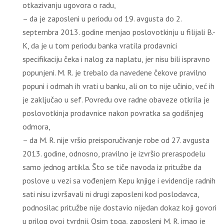
otkazivanju ugovora o radu,
– da je zaposleni u periodu od 19. avgusta do 2.
septembra 2013. godine menjao poslovotkinju u filijali B.-
K, da je u tom periodu banka vratila prodavnici
specifikaciju čeka i nalog za naplatu, jer nisu bili ispravno
popunjeni. M. R. je trebalo da navedene čekove pravilno
popuni i odmah ih vrati u banku, ali on to nije učinio, već ih
je zaključao u sef. Povredu ove radne obaveze otkrila je
poslovotkinja prodavnice nakon povratka sa godišnjeg
odmora,
– da M. R. nije vršio preisporučivanje robe od 27. avgusta
2013. godine, odnosno, pravilno je izvršio preraspodelu
samo jednog artikla. Što se tiče navoda iz pritužbe da
poslove u vezi sa vođenjem Kepu knjige i evidencije radnih
sati nisu izvršavali ni drugi zaposleni kod poslodavca,
podnosilac pritužbe nije dostavio nijedan dokaz koji govori
u prilog ovoj tvrdnji. Osim toga, zaposleni M. R. imao je