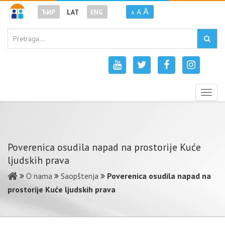
A
A
ЋИР
LAT
ENG
A
Togg
navig
Poverenica osudila napad na prostorije Kuće
ljudskih prava
O nama
Saopštenja
Poverenica osudila napad na
prostorije Kuće ljudskih prava