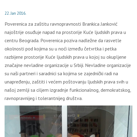
22. Jan 2016.
Poverenica za zaštitu ravnopravnosti Brankica Janković
najoštrije osuđuje napad na prostorije Kuće ljudskih prava u
centru Beograda. Poverenica poziva nadležne da rasvetle
okolnosti pod kojima su u noći između četvrtka i petka
razbijene prostorije Kuće ljudskih prava u kojoj su okupljene
značajne nevladine organizacije u Srbiji. Nevladine organizacije
su naši partneri i saradnici sa kojima se zajednički radi na
unapređenju, zaštiti i većem poštovanju ljudskih prava svih u
našoj zemlji sa ciljem izgradnje funkcionalnog, demokratskog,
ravnopravnijeg i tolerantnijeg društva.