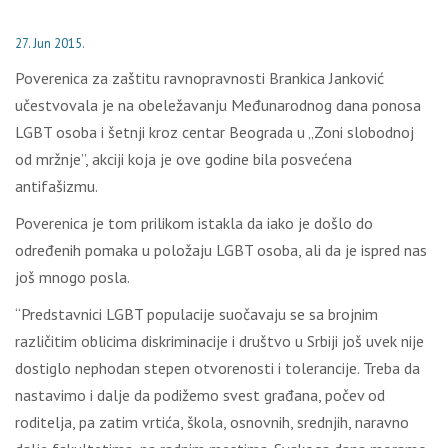
27. Jun 2015.
Poverenica za zaštitu ravnopravnosti Brankica Janković
učestvovala je na obeležavanju Međunarodnog dana ponosa
LGBT osoba i šetnji kroz centar Beograda u „Zoni slobodnoj
od mržnje”, akciji koja je ove godine bila posvećena
antifašizmu.
Poverenica je tom prilikom istakla da iako je došlo do
određenih pomaka u položaju LGBT osoba, ali da je ispred nas
još mnogo posla.
“Predstavnici LGBT populacije suočavaju se sa brojnim
različitim oblicima diskriminacije i društvo u Srbiji još uvek nije
dostiglo nephodan stepen otvorenosti i tolerancije. Treba da
nastavimo i dalje da podižemo svest građana, počev od
roditelja, pa zatim vrtića, škola, osnovnih, srednjih, naravno