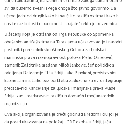
dalje fakultetima, na radnim mestima. Svakoga dana moramo
svi da budemo svesni svega onoga što javno govorimo. Da
učimo jedni od drugih kako bi naučili o različitostima i kako bi
nas te različitosti u budućnosti spajale”, rekla je poverenica.
U šetenji koja je održana od Trga Republike do Spomenika
obešenim antifašistima na Terazijama učestvovao je i narodni
poslanik i predsednik skupštinskog Odbora za ljudska i
manjinska prava i ravnopravnost polova Meho Omerović,
zamenik Zaštitnika građana Miloš Janković, šef političkog
odeljenja Delegacije EU u Srbiji Luka Bjankoni, predstavnici
kabineta ministarke bez portfelja zadužene za evrointegracije,
predstavnici Kancelarije za ljudska i manjinska prava Vlade
Srbije, kao i predstavnici različitih domaćih i međunarodnih
organizacija.
Ova akcija organizovana je treću godinu za redom i cilj joj je
da pored ukazivanja na položaj LGBT osoba u Srbiji, jača