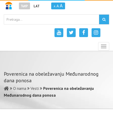
A
A
ЋИР
LAT
A
Togg
navig
Poverenica na obeležavanju Međunarodnog
dana ponosa
O nama
Vesti
Poverenica na obeležavanju
Međunarodnog dana ponosa