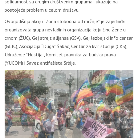
solidarnost sa drugim društvenim grupama i ukazuje na
postojeće problem u celom društvu.
Ovogodišnju akciju “Zona slobodna od mržnje” je zajednički
organizovala grupa nevladinih organizacija koju čine Žene u
crnom (ŽUC), Gej strejt alijansa (GSA), Gej lezbejski info centar
(GLIC), Asocijacija “Duga” Šabac, Centar za kvir studije (CKS),
Udruženje “Hestija”, Komitet pravnika za ljudska prava
(YUCOM) i Savez antifašista Srbije.