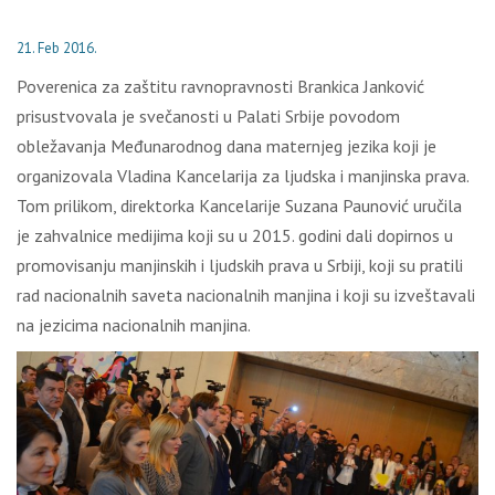
21. Feb 2016.
Poverenica za zaštitu ravnopravnosti Brankica Janković
prisustvovala je svečanosti u Palati Srbije povodom
obležavanja Međunarodnog dana maternjeg jezika koji je
organizovala Vladina Kancelarija za ljudska i manjinska prava.
Tom prilikom, direktorka Kancelarije Suzana Paunović uručila
je zahvalnice medijima koji su u 2015. godini dali dopirnos u
promovisanju manjinskih i ljudskih prava u Srbiji, koji su pratili
rad nacionalnih saveta nacionalnih manjina i koji su izveštavali
na jezicima nacionalnih manjina.