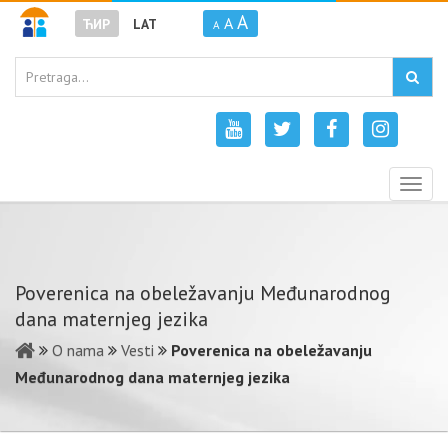
A
A
ЋИР
LAT
A
Togg
navig
Poverenica na obeležavanju Međunarodnog
dana maternjeg jezika
O nama
Vesti
Poverenica na obeležavanju
Međunarodnog dana maternjeg jezika